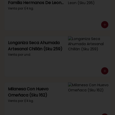
Familia Hermanos De Leon
(Sku 295)
Venta por 1/4 kg.
Longaniza Seca Ahumada
Artesanal Chillán (Sku 259)
Venta por und.
Milanesa Con Huevo
Omeñaca (Sku 162)
Venta por 1/4 kg.