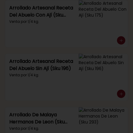
Arrollado Artesanal Receta
Del Abuelo Con Ají (Sku
175)
Venta por 1/4 kg.
Arrollado Artesanal Receta
Del Abuelo Sin Ají (Sku 196)
Venta por 1/4 kg.
Arrollado De Malaya
Hermanos De Leon (Sku
293)
Venta por 1/4 kg.