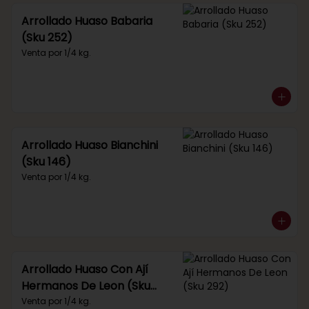
Arrollado Huaso Babaria
(Sku 252)
Venta por 1/4 kg.
Arrollado Huaso Bianchini
(Sku 146)
Venta por 1/4 kg.
Arrollado Huaso Con Ají
Hermanos De Leon (Sku
292)
Venta por 1/4 kg.