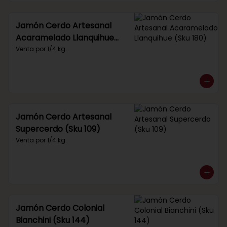
Jamón Cerdo Artesanal
Acaramelado Llanquihue
(Sku 180)
Venta por 1/4 kg.
Jamón Cerdo Artesanal
Supercerdo (Sku 109)
Venta por 1/4 kg.
Jamón Cerdo Colonial
Bianchini (Sku 144)