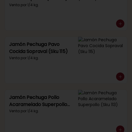
Venta por 1/4 kg.
Jamón Pechuga Pavo
Cocida Sopraval (Sku 115)
Venta por 1/4 kg.
Jamón Pechuga Pollo
Acaramelado Superpollo
(Sku 113)
Venta por 1/4 kg.