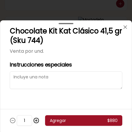
Mortadela Jamonada
Chocolate Kit Kat Clásico 41,5 gr
Supercerdo (Sku 101)
Venta por 1/4 kg.
(Sku 744)
Venta por und.
Instrucciones especiales
Mortadela Jamonada
Superpollo (Sku 100)
Venta por 1/4 kg.
Agregar
$880
Mortadela Lisa Omeñaca