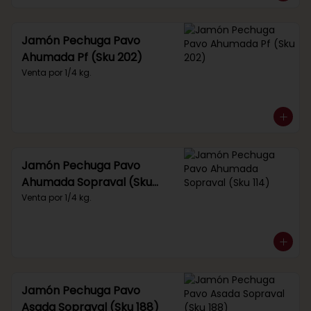
Jamón Pechuga Pavo
Ahumada Pf (Sku 202)
Venta por 1/4 kg.
Jamón Pechuga Pavo
Ahumada Sopraval (Sku
114)
Venta por 1/4 kg.
Jamón Pechuga Pavo
Asada Sopraval (Sku 188)