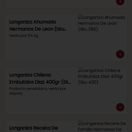
Longaniza Ahumada
Hermanos De Leon (Sku
296)
Venta por 1/4 kg.
Longaniza Chilena
Embutidos Diaz 400gr (Sku
430)
Producto venezolano, venta por 
display.
Longaniza Receta De