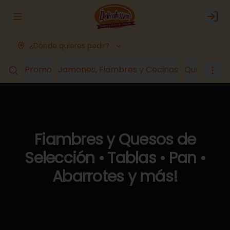
Abrir menu de navegación
Logi
¿Dónde quieres pedir?
Promo
Jamones, Fiambres y Cecinas
Quesos
Lá
Fiambres y Quesos de
Selección • Tablas • Pan •
Abarrotes y más!