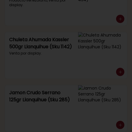
434)
Producto venezolano, venta por 
display.
Chuleta Ahumada Kassler
500gr Llanquihue (Sku 1142)
Venta por display.
Jamon Crudo Serrano
125gr Llanquihue (Sku 285)