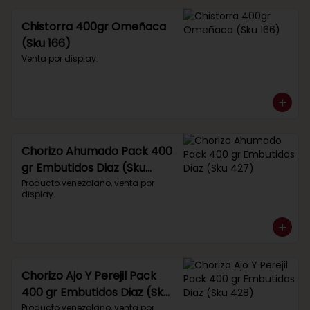
Chistorra 400gr Omeñaca
(Sku 166)
Venta por display.
Chorizo Ahumado Pack 400
gr Embutidos Diaz (Sku
427)
Producto venezolano, venta por 
display.
Chorizo Ajo Y Perejil Pack
400 gr Embutidos Diaz (Sku
428)
Producto venezolano, venta por 