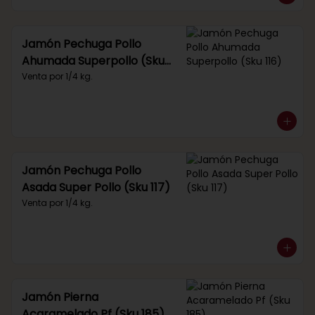
Jamón Pechuga Pollo
Ahumada Superpollo (Sku
116)
Venta por 1/4 kg.
Jamón Pechuga Pollo
Asada Super Pollo (Sku 117)
Venta por 1/4 kg.
Jamón Pierna
Acaramelado Pf (Sku 185)