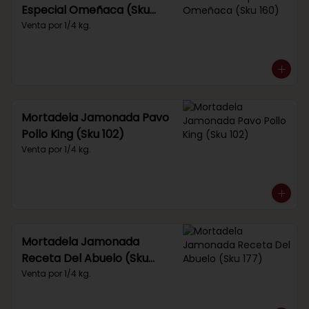
Especial Omeñaca (Sku
160)
Venta por 1/4 kg.
Mortadela Jamonada Pavo
Pollo King (Sku 102)
Venta por 1/4 kg.
Mortadela Jamonada
Receta Del Abuelo (Sku
177)
Venta por 1/4 kg.