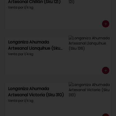
Artesanal Chillán (Sku 121)
Venta por 1/4 kg.
Longaniza Ahumada
Artesanal Llanquihue (Sku
136)
Venta por 1/4 kg
Longaniza Ahumada
Artesanal Victoria (Sku 310)
Venta por 1/4 kg.