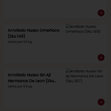
Arrollado Huaso Omeñaca
(Sku 149)
Venta por 1/4 kg.
Arrollado Huaso Sin Ají
Hermanos De Leon (Sku
307)
Venta por 1/4 kg.