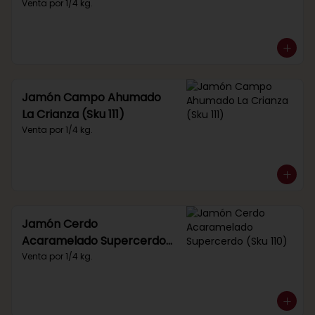
Venta por 1/4 kg.
Jamón Campo Ahumado
La Crianza (Sku 111)
Venta por 1/4 kg.
Jamón Cerdo
Acaramelado Supercerdo
(Sku 110)
Venta por 1/4 kg.