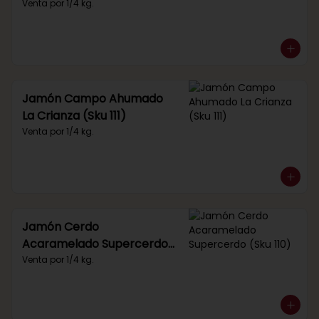
Venta por 1/4 kg.
Jamón Campo Ahumado
La Crianza (Sku 111)
Venta por 1/4 kg.
Jamón Cerdo
Acaramelado Supercerdo
(Sku 110)
Venta por 1/4 kg.