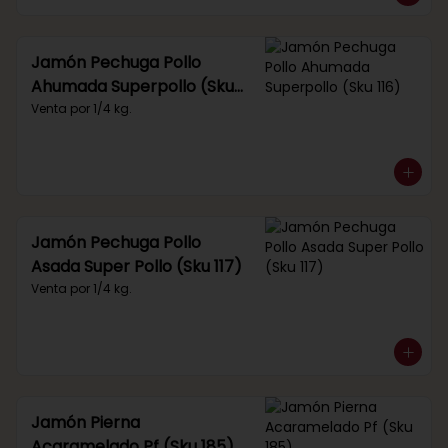
Jamón Pechuga Pollo
Ahumada Superpollo (Sku
116)
Venta por 1/4 kg.
Jamón Pechuga Pollo
Asada Super Pollo (Sku 117)
Venta por 1/4 kg.
Jamón Pierna
Acaramelado Pf (Sku 185)