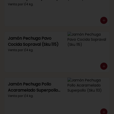
Venta por 1/4 kg.
Jamón Pechuga Pavo
Cocida Sopraval (Sku 115)
Venta por 1/4 kg.
Jamón Pechuga Pollo
Acaramelado Superpollo
(Sku 113)
Venta por 1/4 kg.