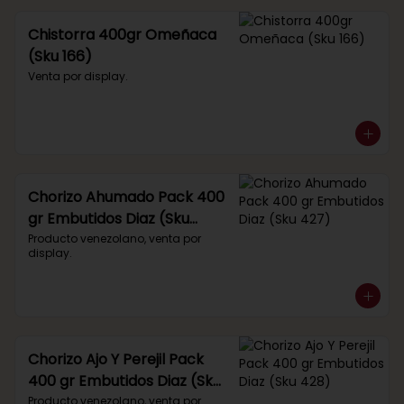
Chistorra 400gr Omeñaca
(Sku 166)
Venta por display.
Chorizo Ahumado Pack 400
gr Embutidos Diaz (Sku
427)
Producto venezolano, venta por 
display.
Chorizo Ajo Y Perejil Pack
400 gr Embutidos Diaz (Sku
428)
Producto venezolano, venta por 