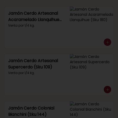
Jamón Cerdo Artesanal
Acaramelado Llanquihue
(Sku 180)
Venta por 1/4 kg.
Jamón Cerdo Artesanal
Supercerdo (Sku 109)
Venta por 1/4 kg.
Jamón Cerdo Colonial
Bianchini (Sku 144)