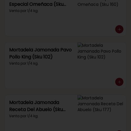
Especial Omeñaca (Sku
160)
Venta por 1/4 kg.
Mortadela Jamonada Pavo
Pollo King (Sku 102)
Venta por 1/4 kg.
Mortadela Jamonada
Receta Del Abuelo (Sku
177)
Venta por 1/4 kg.