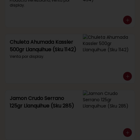
434)
Producto venezolano, venta por 
display.
Chuleta Ahumada Kassler
500gr Llanquihue (Sku 1142)
Venta por display.
Jamon Crudo Serrano
125gr Llanquihue (Sku 285)