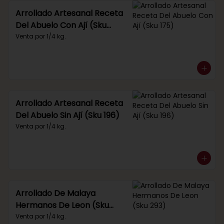
Arrollado Artesanal Receta
Del Abuelo Con Ají (Sku
175)
Venta por 1/4 kg.
Arrollado Artesanal Receta
Del Abuelo Sin Ají (Sku 196)
Venta por 1/4 kg.
Arrollado De Malaya
Hermanos De Leon (Sku
293)
Venta por 1/4 kg.