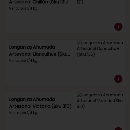
Artesanal Chillán (Sku 121)
Venta por 1/4 kg.
Longaniza Ahumada
Artesanal Llanquihue (Sku
136)
Venta por 1/4 kg
Longaniza Ahumada
Artesanal Victoria (Sku 310)
Venta por 1/4 kg.