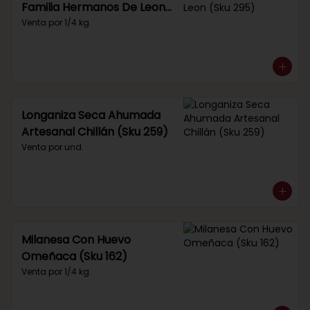
Familia Hermanos De Leon
(Sku 295)
Venta por 1/4 kg.
Longaniza Seca Ahumada
Artesanal Chillán (Sku 259)
Venta por und.
Milanesa Con Huevo
Omeñaca (Sku 162)
Venta por 1/4 kg.