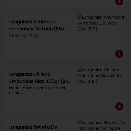
Longaniza Ahumada
Hermanos De Leon (Sku
296)
Venta por 1/4 kg.
Longaniza Chilena
Embutidos Diaz 400gr (Sku
430)
Producto venezolano, venta por 
display.
Longaniza Receta De