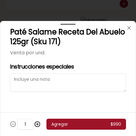
Mortadela Jamonada
Paté Salame Receta Del Abuelo
Supercerdo (Sku 101)
Venta por 1/4 kg.
125gr (Sku 171)
Venta por und.
Instrucciones especiales
Mortadela Jamonada
Superpollo (Sku 100)
Venta por 1/4 kg.
Agregar
$990
Mortadela Lisa Omeñaca