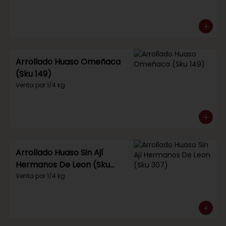
Arrollado Huaso Omeñaca
(Sku 149)
Venta por 1/4 kg.
Arrollado Huaso Sin Ají
Hermanos De Leon (Sku
307)
Venta por 1/4 kg.