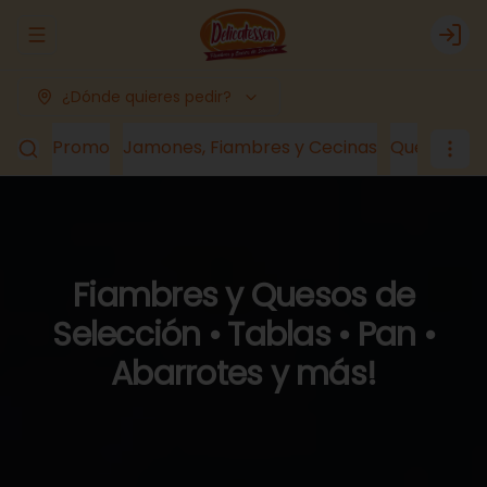
Abrir menu de navegación
Logi
¿Dónde quieres pedir?
Promo
Jamones, Fiambres y Cecinas
Quesos
Lá
Fiambres y Quesos de
Selección • Tablas • Pan •
Abarrotes y más!