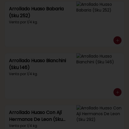
Arrollado Huaso Babaria
(Sku 252)
Venta por 1/4 kg.
Arrollado Huaso Bianchini
(Sku 146)
Venta por 1/4 kg.
Arrollado Huaso Con Ají
Hermanos De Leon (Sku
292)
Venta por 1/4 kg.