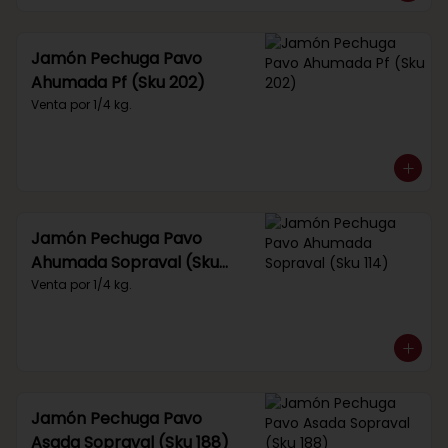
Jamón Pechuga Pavo
Ahumada Pf (Sku 202)
Venta por 1/4 kg.
Jamón Pechuga Pavo
Ahumada Sopraval (Sku
114)
Venta por 1/4 kg.
Jamón Pechuga Pavo
Asada Sopraval (Sku 188)