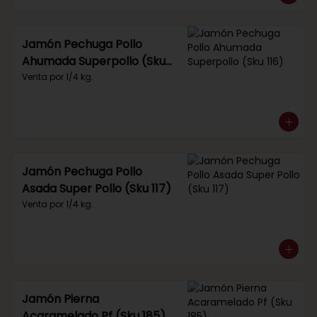
Jamón Pechuga Pollo
Ahumada Superpollo (Sku
116)
Venta por 1/4 kg.
Jamón Pechuga Pollo
Asada Super Pollo (Sku 117)
Venta por 1/4 kg.
Jamón Pierna
Acaramelado Pf (Sku 185)