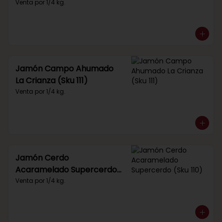
Venta por 1/4 kg.
Jamón Campo Ahumado
La Crianza (Sku 111)
Venta por 1/4 kg.
Jamón Cerdo
Acaramelado Supercerdo
(Sku 110)
Venta por 1/4 kg.