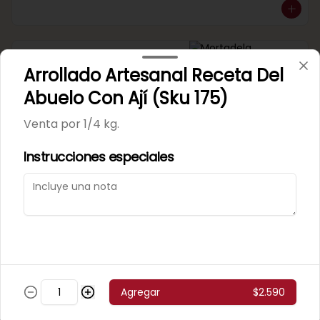
Mortadela Jamonada
Arrollado Artesanal Receta Del
Supercerdo (Sku 101)
Venta por 1/4 kg.
Abuelo Con Ají (Sku 175)
Venta por 1/4 kg.
Instrucciones especiales
Mortadela Jamonada
Superpollo (Sku 100)
Venta por 1/4 kg.
Agregar
$2.590
Mortadela Lisa Omeñaca