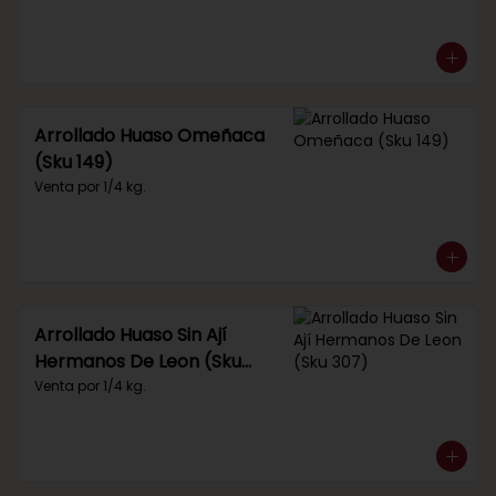
Arrollado Huaso Omeñaca
(Sku 149)
Venta por 1/4 kg.
Arrollado Huaso Sin Ají
Hermanos De Leon (Sku
307)
Venta por 1/4 kg.