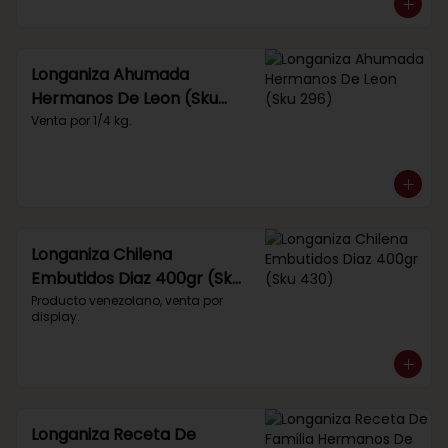
Longaniza Ahumada
Hermanos De Leon (Sku
296)
Venta por 1/4 kg.
Longaniza Chilena
Embutidos Diaz 400gr (Sku
430)
Producto venezolano, venta por 
display.
Longaniza Receta De