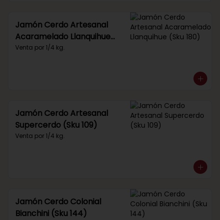
Jamón Cerdo Artesanal
Acaramelado Llanquihue
(Sku 180)
Venta por 1/4 kg.
Jamón Cerdo Artesanal
Supercerdo (Sku 109)
Venta por 1/4 kg.
Jamón Cerdo Colonial
Bianchini (Sku 144)