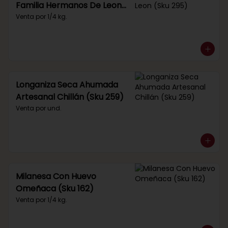
Familia Hermanos De Leon
(Sku 295)
Venta por 1/4 kg.
Longaniza Seca Ahumada
Artesanal Chillán (Sku 259)
Venta por und.
Milanesa Con Huevo
Omeñaca (Sku 162)
Venta por 1/4 kg.