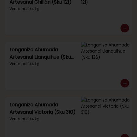
Artesanal Chillán (Sku 121)
Venta por 1/4 kg.
Longaniza Ahumada
Artesanal Llanquihue (Sku
136)
Venta por 1/4 kg
Longaniza Ahumada
Artesanal Victoria (Sku 310)
Venta por 1/4 kg.