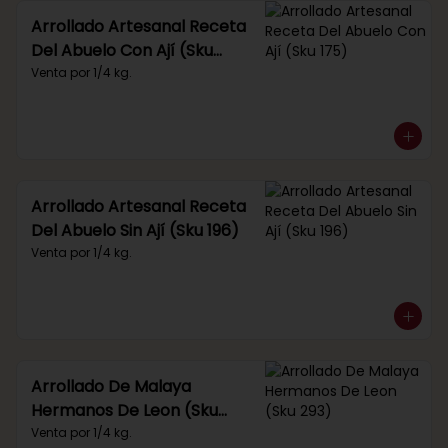
Arrollado Artesanal Receta
Del Abuelo Con Ají (Sku
175)
Venta por 1/4 kg.
Arrollado Artesanal Receta
Del Abuelo Sin Ají (Sku 196)
Venta por 1/4 kg.
Arrollado De Malaya
Hermanos De Leon (Sku
293)
Venta por 1/4 kg.