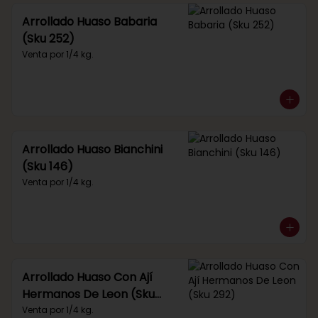
Arrollado Huaso Babaria
(Sku 252)
Venta por 1/4 kg.
Arrollado Huaso Bianchini
(Sku 146)
Venta por 1/4 kg.
Arrollado Huaso Con Ají
Hermanos De Leon (Sku
292)
Venta por 1/4 kg.