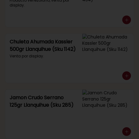
434)
Producto venezolano, venta por 
display.
Chuleta Ahumada Kassler
500gr Llanquihue (Sku 1142)
Venta por display.
Jamon Crudo Serrano
125gr Llanquihue (Sku 285)