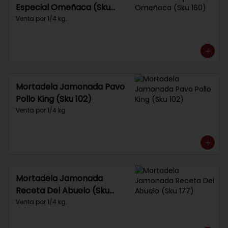
Especial Omeñaca (Sku
160)
Venta por 1/4 kg.
Mortadela Jamonada Pavo
Pollo King (Sku 102)
Venta por 1/4 kg.
Mortadela Jamonada
Receta Del Abuelo (Sku
177)
Venta por 1/4 kg.