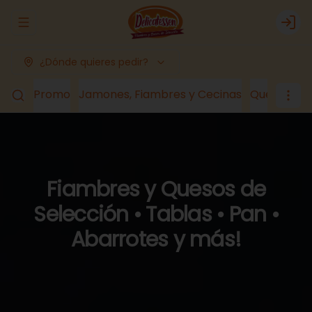
Abrir menu de navegación
Logi
¿Dónde quieres pedir?
Promo
Jamones, Fiambres y Cecinas
Quesos
Lá
Fiambres y Quesos de
Selección • Tablas • Pan •
Abarrotes y más!