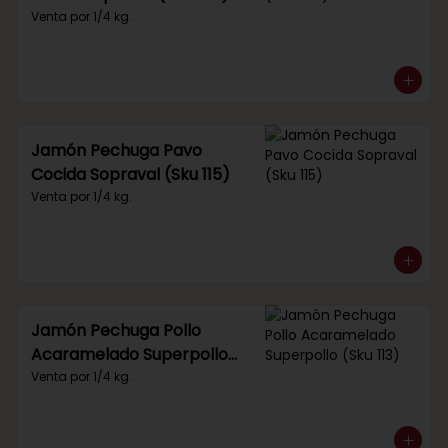
Venta por 1/4 kg.
Jamón Pechuga Pavo
Cocida Sopraval (Sku 115)
Venta por 1/4 kg.
Jamón Pechuga Pollo
Acaramelado Superpollo
(Sku 113)
Venta por 1/4 kg.