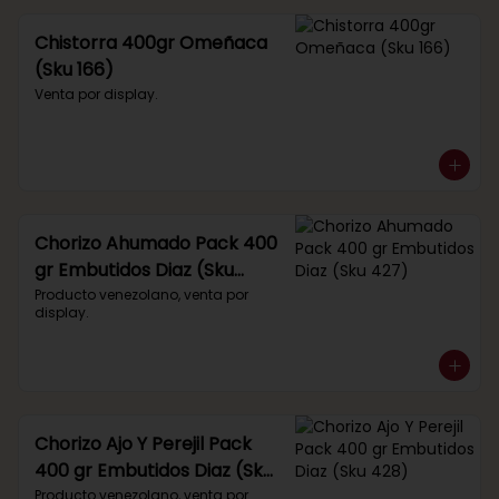
Chistorra 400gr Omeñaca
(Sku 166)
Venta por display.
Chorizo Ahumado Pack 400
gr Embutidos Diaz (Sku
427)
Producto venezolano, venta por 
display.
Chorizo Ajo Y Perejil Pack
400 gr Embutidos Diaz (Sku
428)
Producto venezolano, venta por 