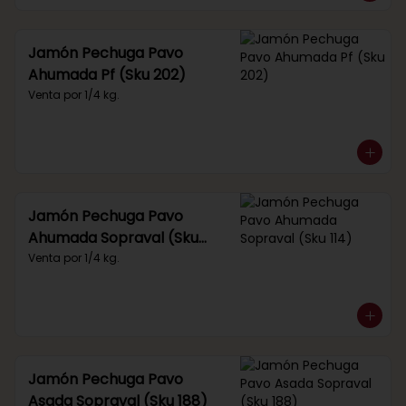
Jamón Pechuga Pavo
Ahumada Pf (Sku 202)
Venta por 1/4 kg.
Jamón Pechuga Pavo
Ahumada Sopraval (Sku
114)
Venta por 1/4 kg.
Jamón Pechuga Pavo
Asada Sopraval (Sku 188)