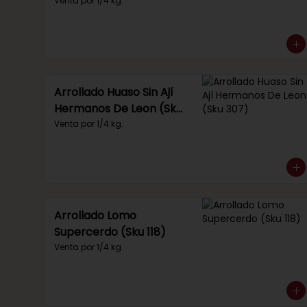
Venta por 1/4 kg.
Arrollado Huaso Sin Ají
Hermanos De Leon (Sku
307)
Venta por 1/4 kg.
Arrollado Lomo
Supercerdo (Sku 118)
Venta por 1/4 kg.