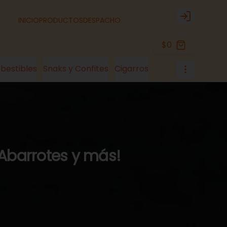
INICIO
PRODUCTOS
DESPACHO
Login
$0
bestibles
Snaks y Confites
Cigarros
 Abarrotes y más!