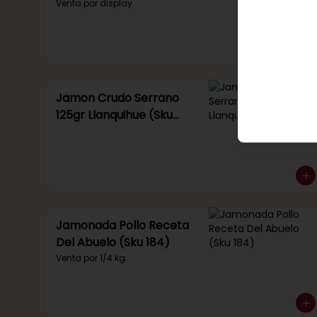
Venta por display.
Jamon Crudo Serrano
125gr Llanquihue (Sku
285)
Jamonada Pollo Receta
Del Abuelo (Sku 184)
Venta por 1/4 kg.