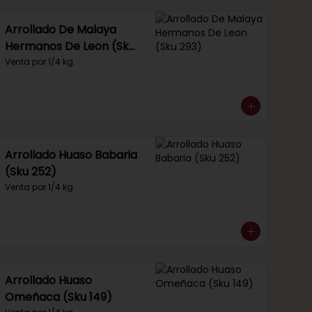
Arrollado De Malaya
Hermanos De Leon (Sku
293)
Venta por 1/4 kg.
Arrollado Huaso Babaria
(Sku 252)
Venta por 1/4 kg.
Arrollado Huaso
Omeñaca (Sku 149)