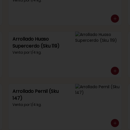
292)
Venta por 1/4 kg.
Arrollado Huaso
Supercerdo (Sku 119)
Venta por 1/4 kg.
Arrollado Pernil (Sku
147)
Venta por 1/4 kg.