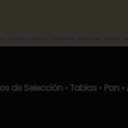
os
Lácteos y Huevos
Panadería
Abarrotes
Tablas
Be
s de Selección • Tablas • Pan •