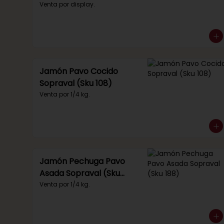
(Sku 219)
Venta por display.
Jamón Pavo Cocido
Sopraval (Sku 108)
Venta por 1/4 kg.
Jamón Pechuga Pavo
Asada Sopraval (Sku
188)
Venta por 1/4 kg.