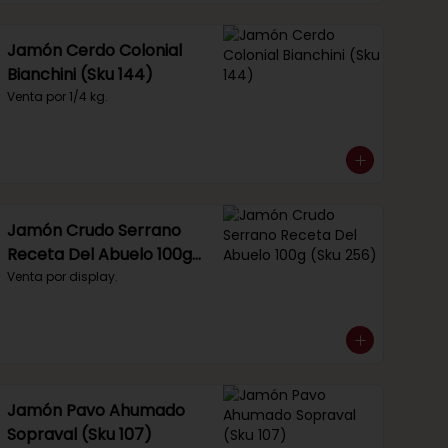
Jamón Cerdo Colonial
Bianchini (Sku 144)
Venta por 1/4 kg.
Jamón Crudo Serrano
Receta Del Abuelo 100g
(Sku 256)
Venta por display.
Jamón Pavo Ahumado
Sopraval (Sku 107)