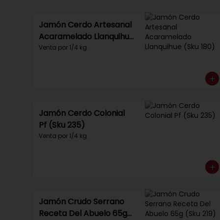
Jamón Cerdo Artesanal
Acaramelado Llanquihue
(Sku 180)
Venta por 1/4 kg.
Jamón Cerdo Colonial
Pf (Sku 235)
Venta por 1/4 kg.
Jamón Crudo Serrano
Receta Del Abuelo 65g