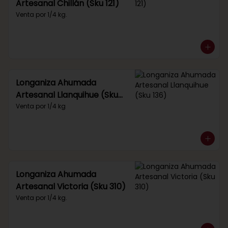
Artesanal Chillán (Sku 121)
Venta por 1/4 kg.
Longaniza Ahumada
Artesanal Llanquihue (Sku
136)
Venta por 1/4 kg
Longaniza Ahumada
Artesanal Victoria (Sku 310)
Venta por 1/4 kg.