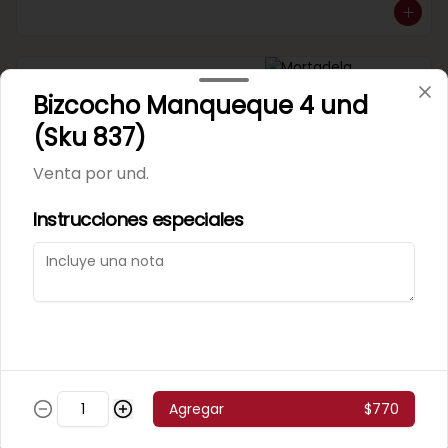
Mortadela Jamonada
Bizcocho Manqueque 4 und
Supercerdo (Sku 101)
Venta por 1/4 kg.
(Sku 837)
Venta por und.
Instrucciones especiales
Mortadela Jamonada
Superpollo (Sku 100)
Venta por 1/4 kg.
Agregar
$770
Mortadela Lisa Omeñaca