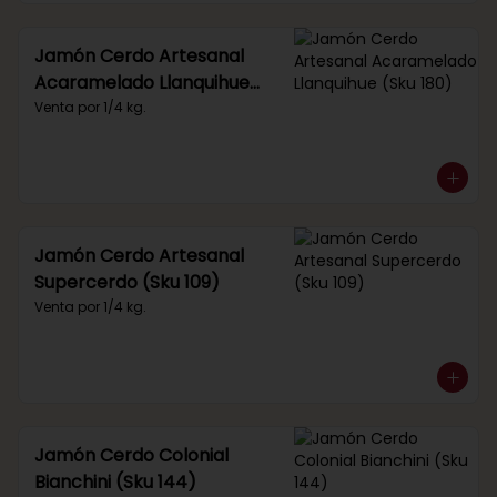
Jamón Cerdo Artesanal
Acaramelado Llanquihue
(Sku 180)
Venta por 1/4 kg.
Jamón Cerdo Artesanal
Supercerdo (Sku 109)
Venta por 1/4 kg.
Jamón Cerdo Colonial
Bianchini (Sku 144)