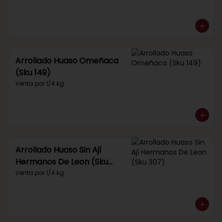
Arrollado Huaso Omeñaca
(Sku 149)
Venta por 1/4 kg.
Arrollado Huaso Sin Ají
Hermanos De Leon (Sku
307)
Venta por 1/4 kg.