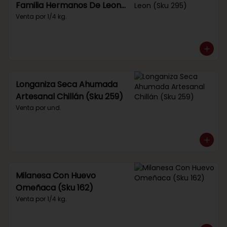
Familia Hermanos De Leon
(Sku 295)
Venta por 1/4 kg.
Longaniza Seca Ahumada
Artesanal Chillán (Sku 259)
Venta por und.
Milanesa Con Huevo
Omeñaca (Sku 162)
Venta por 1/4 kg.