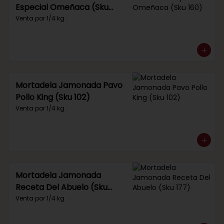
Especial Omeñaca (Sku
160)
Venta por 1/4 kg.
Mortadela Jamonada Pavo
Pollo King (Sku 102)
Venta por 1/4 kg.
Mortadela Jamonada
Receta Del Abuelo (Sku
177)
Venta por 1/4 kg.