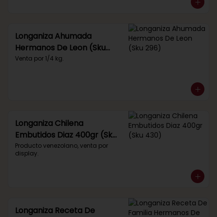
Longaniza Ahumada
Hermanos De Leon (Sku
296)
Venta por 1/4 kg.
Longaniza Chilena
Embutidos Diaz 400gr (Sku
430)
Producto venezolano, venta por 
display.
Longaniza Receta De