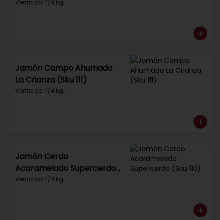
Venta por 1/4 kg.
Jamón Campo Ahumado
La Crianza (Sku 111)
Venta por 1/4 kg.
Jamón Cerdo
Acaramelado Supercerdo
(Sku 110)
Venta por 1/4 kg.