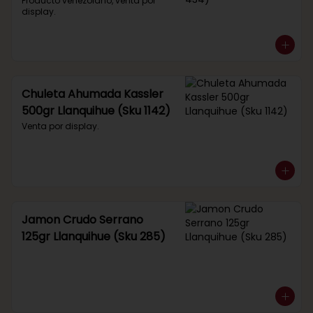
434)
Producto venezolano, venta por 
display.
Chuleta Ahumada Kassler
500gr Llanquihue (Sku 1142)
Venta por display.
Jamon Crudo Serrano
125gr Llanquihue (Sku 285)