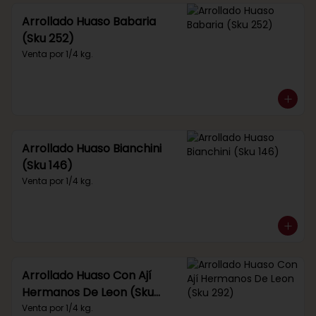
Arrollado Huaso Babaria
(Sku 252)
Venta por 1/4 kg.
Arrollado Huaso Bianchini
(Sku 146)
Venta por 1/4 kg.
Arrollado Huaso Con Ají
Hermanos De Leon (Sku
292)
Venta por 1/4 kg.