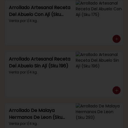
Arrollado Artesanal Receta
Del Abuelo Con Ají (Sku
175)
Venta por 1/4 kg.
Arrollado Artesanal Receta
Del Abuelo Sin Ají (Sku 196)
Venta por 1/4 kg.
Arrollado De Malaya
Hermanos De Leon (Sku
293)
Venta por 1/4 kg.