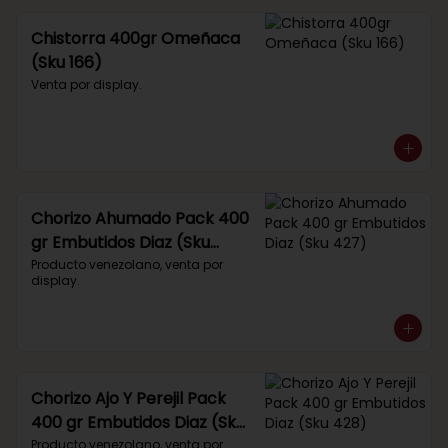
Chistorra 400gr Omeñaca
(Sku 166)
Venta por display.
Chorizo Ahumado Pack 400
gr Embutidos Diaz (Sku
427)
Producto venezolano, venta por 
display.
Chorizo Ajo Y Perejil Pack
400 gr Embutidos Diaz (Sku
428)
Producto venezolano, venta por 