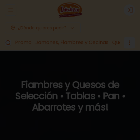
Abrir menu de navegación
Logi
¿Dónde quieres pedir?
Promo
Jamones, Fiambres y Cecinas
Quesos
Lá
Fiambres y Quesos de
Selección • Tablas • Pan •
Abarrotes y más!