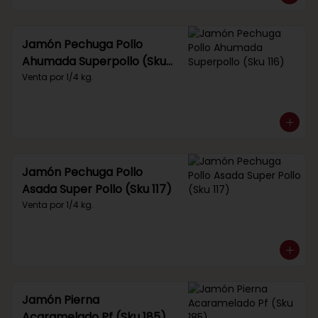
Jamón Pechuga Pollo
Ahumada Superpollo (Sku
116)
Venta por 1/4 kg.
Jamón Pechuga Pollo
Asada Super Pollo (Sku 117)
Venta por 1/4 kg.
Jamón Pierna
Acaramelado Pf (Sku 185)