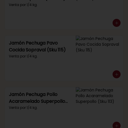
Venta por 1/4 kg.
Jamón Pechuga Pavo
Cocida Sopraval (Sku 115)
Venta por 1/4 kg.
Jamón Pechuga Pollo
Acaramelado Superpollo
(Sku 113)
Venta por 1/4 kg.