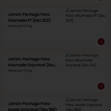
Jamón Pechuga Pavo
Ahumada Pf (Sku 202)
Venta por 1/4 kg.
Jamón Pechuga Pavo
Ahumada Sopraval (Sku
114)
Venta por 1/4 kg.
Jamón Pechuga Pavo
Asada Sopraval (Sku 188)