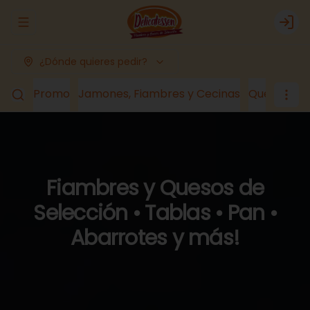
Abrir menu de navegación
Logi
¿Dónde quieres pedir?
Promo
Jamones, Fiambres y Cecinas
Quesos
Lá
Fiambres y Quesos de
Selección • Tablas • Pan •
Abarrotes y más!