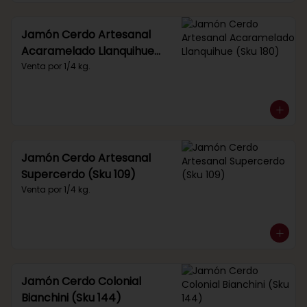
Jamón Cerdo Artesanal
Acaramelado Llanquihue
(Sku 180)
Venta por 1/4 kg.
Jamón Cerdo Artesanal
Supercerdo (Sku 109)
Venta por 1/4 kg.
Jamón Cerdo Colonial
Bianchini (Sku 144)