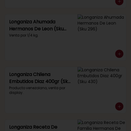
Longaniza Ahumada
Hermanos De Leon (Sku
296)
Venta por 1/4 kg.
Longaniza Chilena
Embutidos Diaz 400gr (Sku
430)
Producto venezolano, venta por 
display.
Longaniza Receta De