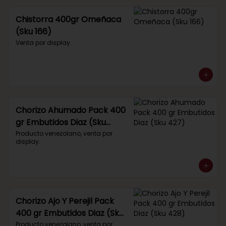
Chistorra 400gr Omeñaca
(Sku 166)
Venta por display.
Chorizo Ahumado Pack 400
gr Embutidos Diaz (Sku
427)
Producto venezolano, venta por 
display.
Chorizo Ajo Y Perejil Pack
400 gr Embutidos Diaz (Sku
428)
Producto venezolano, venta por 