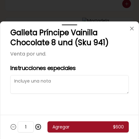
Mortadela Jamonada
Galleta Príncipe Vainilla
Supercerdo (Sku 101)
Venta por 1/4 kg.
Chocolate 8 und (Sku 941)
Venta por und.
Instrucciones especiales
Mortadela Jamonada
Superpollo (Sku 100)
Venta por 1/4 kg.
Agregar
$600
Mortadela Lisa Omeñaca