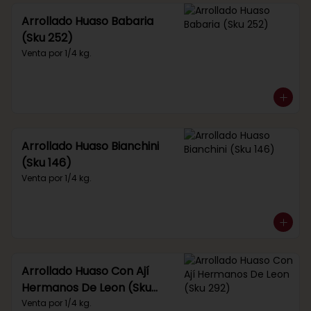
Arrollado Huaso Babaria
(Sku 252)
Venta por 1/4 kg.
Arrollado Huaso Bianchini
(Sku 146)
Venta por 1/4 kg.
Arrollado Huaso Con Ají
Hermanos De Leon (Sku
292)
Venta por 1/4 kg.