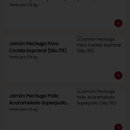
Venta por 1/4 kg.
Jamón Pechuga Pavo
Cocida Sopraval (Sku 115)
Venta por 1/4 kg.
Jamón Pechuga Pollo
Acaramelado Superpollo
(Sku 113)
Venta por 1/4 kg.