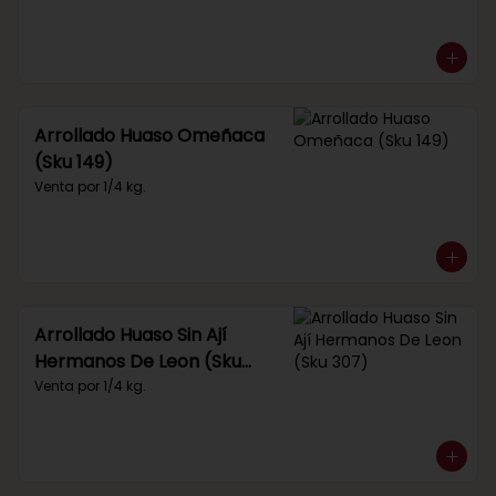
Arrollado Huaso Omeñaca
(Sku 149)
Venta por 1/4 kg.
Arrollado Huaso Sin Ají
Hermanos De Leon (Sku
307)
Venta por 1/4 kg.