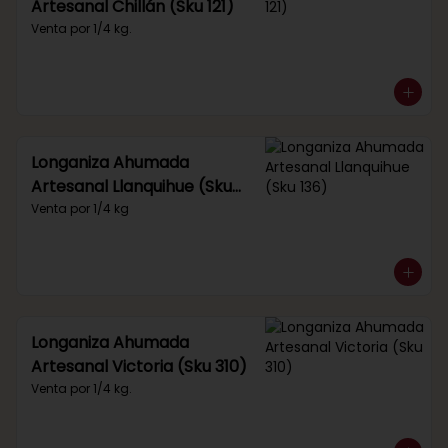
Artesanal Chillán (Sku 121)
Venta por 1/4 kg.
Longaniza Ahumada
Artesanal Llanquihue (Sku
136)
Venta por 1/4 kg
Longaniza Ahumada
Artesanal Victoria (Sku 310)
Venta por 1/4 kg.