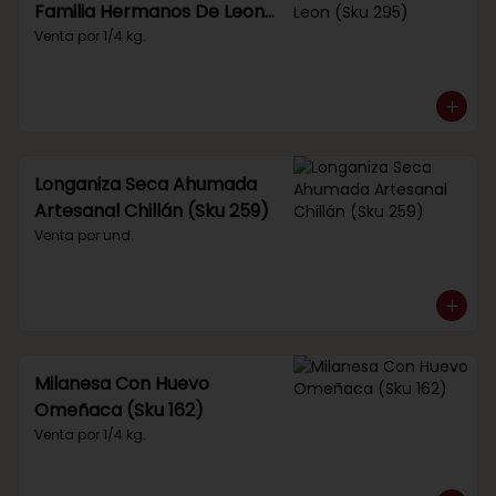
Familia Hermanos De Leon
(Sku 295)
Venta por 1/4 kg.
Longaniza Seca Ahumada
Artesanal Chillán (Sku 259)
Venta por und.
Milanesa Con Huevo
Omeñaca (Sku 162)
Venta por 1/4 kg.