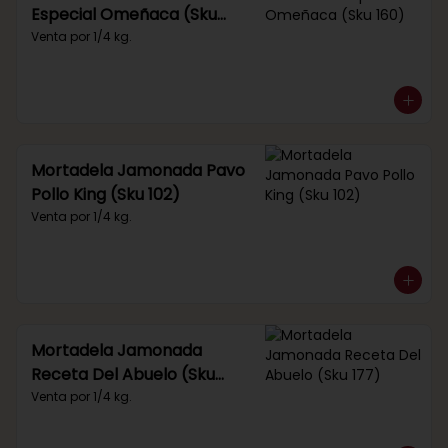
Especial Omeñaca (Sku
160)
Venta por 1/4 kg.
Mortadela Jamonada Pavo
Pollo King (Sku 102)
Venta por 1/4 kg.
Mortadela Jamonada
Receta Del Abuelo (Sku
177)
Venta por 1/4 kg.