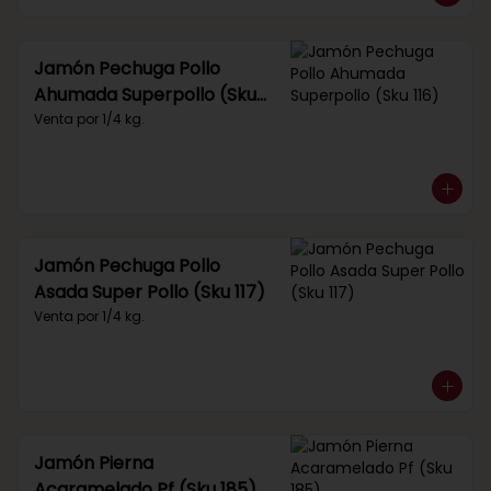
Jamón Pechuga Pollo
Ahumada Superpollo (Sku
116)
Venta por 1/4 kg.
Jamón Pechuga Pollo
Asada Super Pollo (Sku 117)
Venta por 1/4 kg.
Jamón Pierna
Acaramelado Pf (Sku 185)