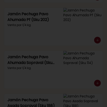
Jamón Pechuga Pavo
Ahumada Pf (Sku 202)
Venta por 1/4 kg.
Jamón Pechuga Pavo
Ahumada Sopraval (Sku
114)
Venta por 1/4 kg.
Jamón Pechuga Pavo
Asada Sopraval (Sku 188)