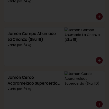
Venta por 1/4 kg.
Jamón Campo Ahumado
La Crianza (Sku 111)
Venta por 1/4 kg.
Jamón Cerdo
Acaramelado Supercerdo
(Sku 110)
Venta por 1/4 kg.