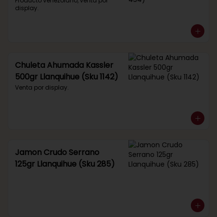
434)
Producto venezolano, venta por 
display.
Chuleta Ahumada Kassler
500gr Llanquihue (Sku 1142)
Venta por display.
Jamon Crudo Serrano
125gr Llanquihue (Sku 285)