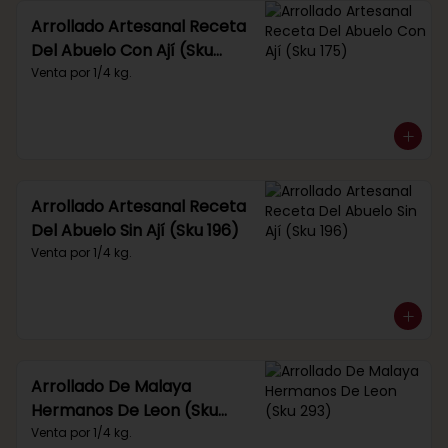
Arrollado Artesanal Receta
Del Abuelo Con Ají (Sku
175)
Venta por 1/4 kg.
Arrollado Artesanal Receta
Del Abuelo Sin Ají (Sku 196)
Venta por 1/4 kg.
Arrollado De Malaya
Hermanos De Leon (Sku
293)
Venta por 1/4 kg.