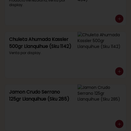
434)
Producto venezolano, venta por 
display.
Chuleta Ahumada Kassler
500gr Llanquihue (Sku 1142)
Venta por display.
Jamon Crudo Serrano
125gr Llanquihue (Sku 285)