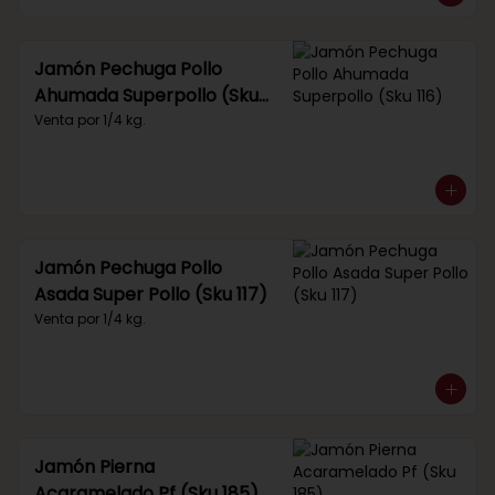
Jamón Pechuga Pollo
Ahumada Superpollo (Sku
116)
Venta por 1/4 kg.
Jamón Pechuga Pollo
Asada Super Pollo (Sku 117)
Venta por 1/4 kg.
Jamón Pierna
Acaramelado Pf (Sku 185)