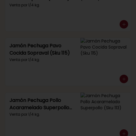
Venta por 1/4 kg.
Jamón Pechuga Pavo
Cocida Sopraval (Sku 115)
Venta por 1/4 kg.
Jamón Pechuga Pollo
Acaramelado Superpollo
(Sku 113)
Venta por 1/4 kg.