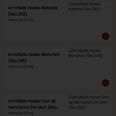
Arrollado Huaso Babaria
(Sku 252)
Venta por 1/4 kg.
Arrollado Huaso Bianchini
(Sku 146)
Venta por 1/4 kg.
Arrollado Huaso Con Ají
Hermanos De Leon (Sku
292)
Venta por 1/4 kg.