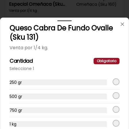
Especial Omeñaca (Sku
160)
Venta por 1/4 kg.
Queso Cabra De Fundo Ovalle
(Sku 131)
Venta por 1/4 kg.
Mortadela Jamonada Pavo
Pollo King (Sku 102)
Cantidad
Obligatorio
Venta por 1/4 kg.
Seleccione 1
250 gr
500 gr
Mortadela Jamonada
Receta Del Abuelo (Sku
750 gr
177)
Venta por 1/4 kg.
1 kg