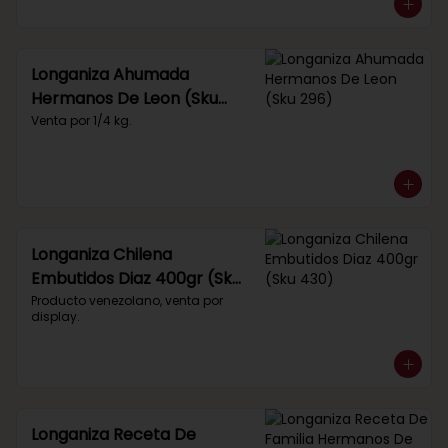
Longaniza Ahumada
Hermanos De Leon (Sku
296)
Venta por 1/4 kg.
Longaniza Chilena
Embutidos Diaz 400gr (Sku
430)
Producto venezolano, venta por 
display.
Longaniza Receta De