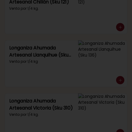
Artesanal Chillán (Sku 121)
Venta por 1/4 kg.
Longaniza Ahumada
Artesanal Llanquihue (Sku
136)
Venta por 1/4 kg
Longaniza Ahumada
Artesanal Victoria (Sku 310)
Venta por 1/4 kg.