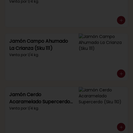
Venta por 1/4 kg.
Jamón Campo Ahumado
La Crianza (Sku 111)
Venta por 1/4 kg.
Jamón Cerdo
Acaramelado Supercerdo
(Sku 110)
Venta por 1/4 kg.