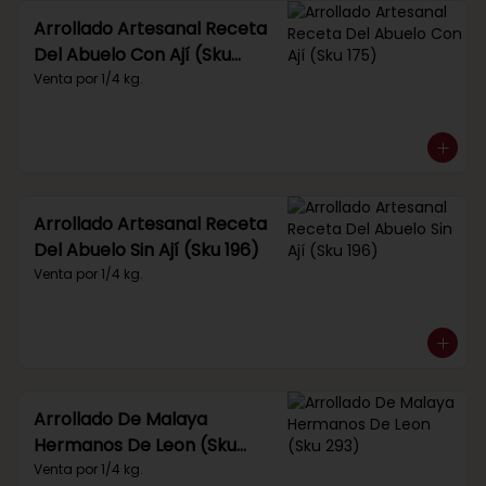
Arrollado Artesanal Receta
Del Abuelo Con Ají (Sku
175)
Venta por 1/4 kg.
Arrollado Artesanal Receta
Del Abuelo Sin Ají (Sku 196)
Venta por 1/4 kg.
Arrollado De Malaya
Hermanos De Leon (Sku
293)
Venta por 1/4 kg.