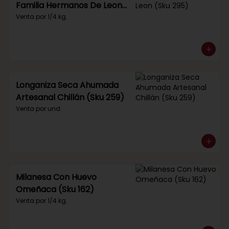
Familia Hermanos De Leon
(Sku 295)
Venta por 1/4 kg.
Longaniza Seca Ahumada
Artesanal Chillán (Sku 259)
Venta por und.
Milanesa Con Huevo
Omeñaca (Sku 162)
Venta por 1/4 kg.