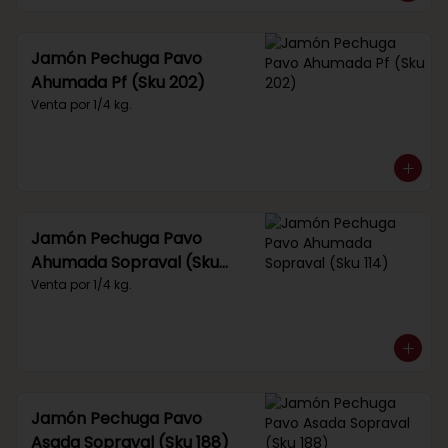
Jamón Pechuga Pavo
Ahumada Pf (Sku 202)
Venta por 1/4 kg.
Jamón Pechuga Pavo
Ahumada Sopraval (Sku
114)
Venta por 1/4 kg.
Jamón Pechuga Pavo
Asada Sopraval (Sku 188)