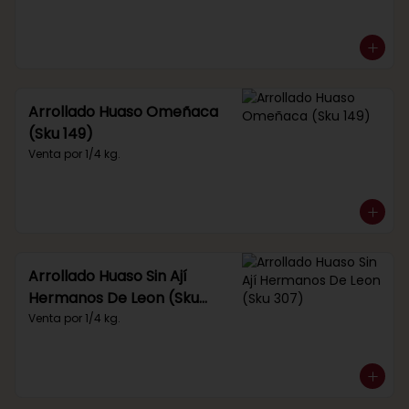
Arrollado Huaso Omeñaca
(Sku 149)
Venta por 1/4 kg.
Arrollado Huaso Sin Ají
Hermanos De Leon (Sku
307)
Venta por 1/4 kg.