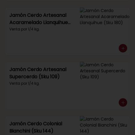
Jamón Cerdo Artesanal
Acaramelado Llanquihue
(Sku 180)
Venta por 1/4 kg.
Jamón Cerdo Artesanal
Supercerdo (Sku 109)
Venta por 1/4 kg.
Jamón Cerdo Colonial
Bianchini (Sku 144)