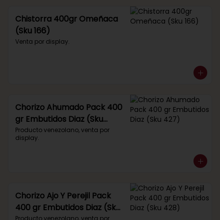
Chistorra 400gr Omeñaca
(Sku 166)
Venta por display.
Chorizo Ahumado Pack 400
gr Embutidos Diaz (Sku
427)
Producto venezolano, venta por 
display.
Chorizo Ajo Y Perejil Pack
400 gr Embutidos Diaz (Sku
428)
Producto venezolano, venta por 