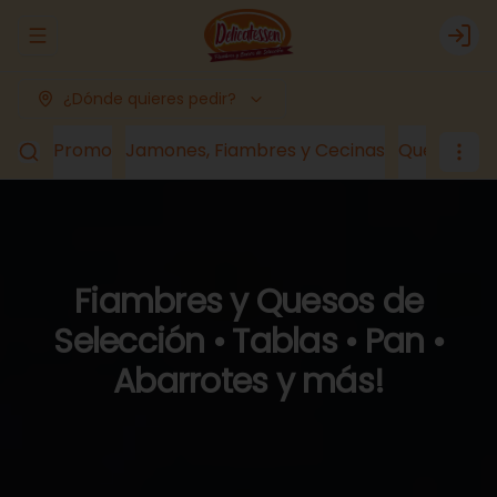
Abrir menu de navegación
Logi
¿Dónde quieres pedir?
Promo
Jamones, Fiambres y Cecinas
Quesos
Lá
Fiambres y Quesos de
Selección • Tablas • Pan •
Abarrotes y más!