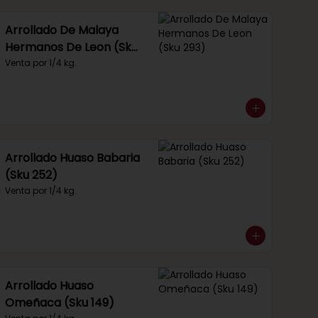
Arrollado De Malaya
Hermanos De Leon (Sku
293)
Venta por 1/4 kg.
Arrollado Huaso Babaria
(Sku 252)
Venta por 1/4 kg.
Arrollado Huaso
Omeñaca (Sku 149)