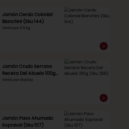
Jamón Cerdo Colonial
Bianchini (Sku 144)
Venta por 1/4 kg.
Jamón Crudo Serrano
Receta Del Abuelo 100g
(Sku 256)
Venta por display.
Jamón Pavo Ahumado
Sopraval (Sku 107)