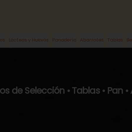
os
Lácteos y Huevos
Panadería
Abarrotes
Tablas
Be
s de Selección • Tablas • Pan •