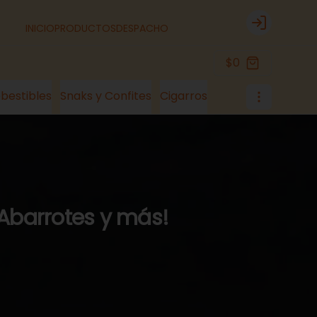
INICIO
PRODUCTOS
DESPACHO
Login
$0
bestibles
Snaks y Confites
Cigarros
 Abarrotes y más!