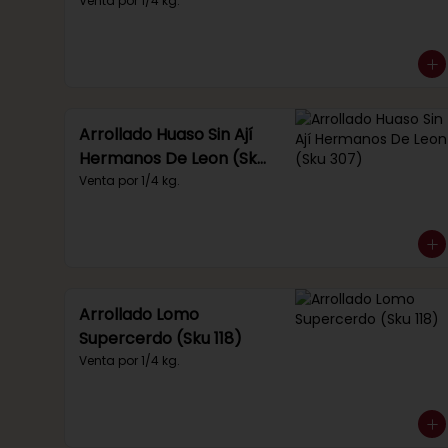
Venta por 1/4 kg.
Arrollado Huaso Sin Ají
Hermanos De Leon (Sku
307)
Venta por 1/4 kg.
Arrollado Lomo
Supercerdo (Sku 118)
Venta por 1/4 kg.