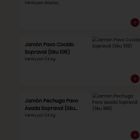
(Sku 219)
Venta por display.
Jamón Pavo Cocido
Sopraval (Sku 108)
Venta por 1/4 kg.
Jamón Pechuga Pavo
Asada Sopraval (Sku
188)
Venta por 1/4 kg.