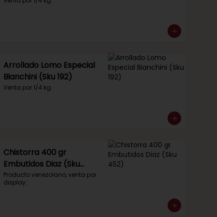
Venta por 1/4 kg.
Arrollado Lomo Especial
Bianchini (Sku 192)
Venta por 1/4 kg.
Chistorra 400 gr
Embutidos Diaz (Sku
452)
Producto venezolano, venta por 
display.