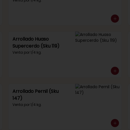
292)
Venta por 1/4 kg.
Arrollado Huaso
Supercerdo (Sku 119)
Venta por 1/4 kg.
Arrollado Pernil (Sku
147)
Venta por 1/4 kg.