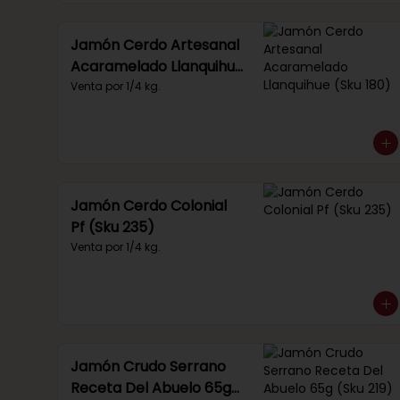
Jamón Cerdo Artesanal
Acaramelado Llanquihue
(Sku 180)
Venta por 1/4 kg.
Jamón Cerdo Colonial
Pf (Sku 235)
Venta por 1/4 kg.
Jamón Crudo Serrano
Receta Del Abuelo 65g