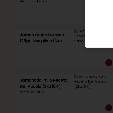
Venta por display.
Jamon Crudo Serrano
125gr Llanquihue (Sku
285)
Jamonada Pollo Receta
Del Abuelo (Sku 184)
Venta por 1/4 kg.