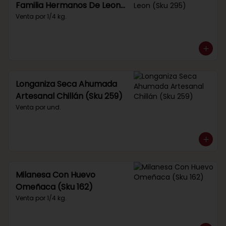
Familia Hermanos De Leon
(Sku 295)
Venta por 1/4 kg.
Longaniza Seca Ahumada
Artesanal Chillán (Sku 259)
Venta por und.
Milanesa Con Huevo
Omeñaca (Sku 162)
Venta por 1/4 kg.