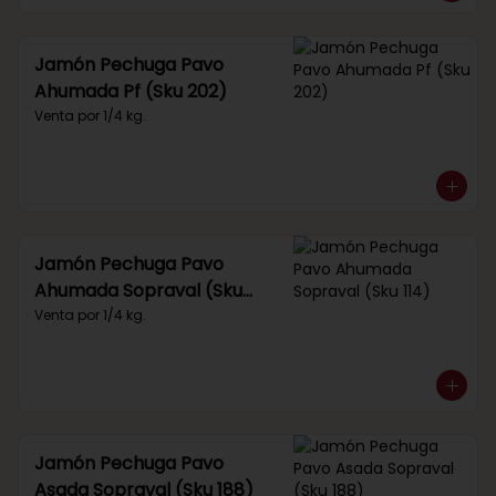
Jamón Pechuga Pavo
Ahumada Pf (Sku 202)
Venta por 1/4 kg.
Jamón Pechuga Pavo
Ahumada Sopraval (Sku
114)
Venta por 1/4 kg.
Jamón Pechuga Pavo
Asada Sopraval (Sku 188)