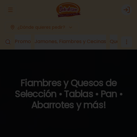
Abrir menu de navegación
Logi
¿Dónde quieres pedir?
Promo
Jamones, Fiambres y Cecinas
Quesos
Lá
Fiambres y Quesos de
Selección • Tablas • Pan •
Abarrotes y más!