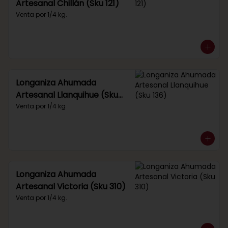
Artesanal Chillán (Sku 121)
Venta por 1/4 kg.
Longaniza Ahumada
Artesanal Llanquihue (Sku
136)
Venta por 1/4 kg
Longaniza Ahumada
Artesanal Victoria (Sku 310)
Venta por 1/4 kg.