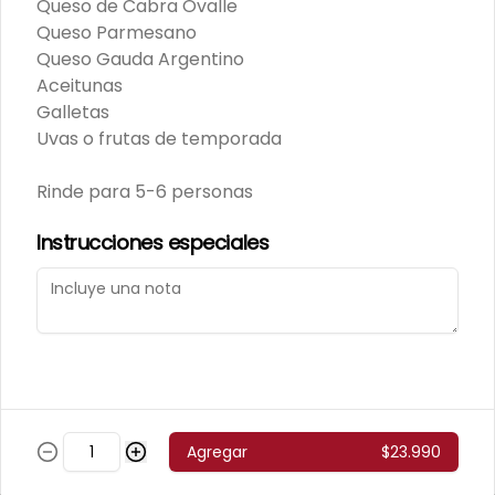
Queso de Cabra Ovalle
Queso Parmesano
Queso Gauda Argentino
Aceitunas
Mortadela Jamonada
Galletas
Supercerdo (Sku 101)
Uvas o frutas de temporada
Venta por 1/4 kg.
Rinde para 5-6 personas
Instrucciones especiales
Mortadela Jamonada
Superpollo (Sku 100)
Venta por 1/4 kg.
Agregar
$23.990
Mortadela Lisa Omeñaca