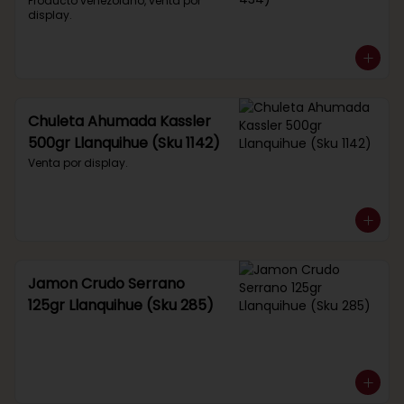
434)
Producto venezolano, venta por 
display.
Chuleta Ahumada Kassler
500gr Llanquihue (Sku 1142)
Venta por display.
Jamon Crudo Serrano
125gr Llanquihue (Sku 285)