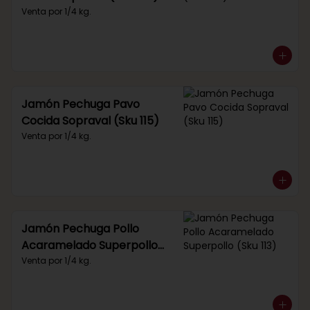
Venta por 1/4 kg.
Jamón Pechuga Pavo
Cocida Sopraval (Sku 115)
Venta por 1/4 kg.
Jamón Pechuga Pollo
Acaramelado Superpollo
(Sku 113)
Venta por 1/4 kg.