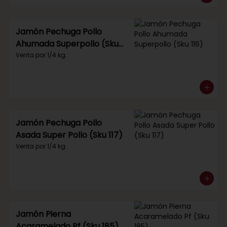
Jamón Pechuga Pollo
Ahumada Superpollo (Sku
116)
Venta por 1/4 kg.
Jamón Pechuga Pollo
Asada Super Pollo (Sku 117)
Venta por 1/4 kg.
Jamón Pierna
Acaramelado Pf (Sku 185)