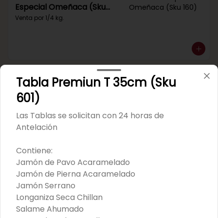
Especial Omeñaca (Sku
160)
Venta por 1/4 kg.
Tabla Premiun T 35cm (Sku
Mortadela Jamonada Pavo
Pollo King (Sku 102)
601)
Venta por 1/4 kg.
Las Tablas se solicitan con 24 horas de
Antelación
Contiene:
Jamón de Pavo Acaramelado
Mortadela Jamonada
Jamón de Pierna Acaramelado
Receta Del Abuelo (Sku
Jamón Serrano
177)
Venta por 1/4 kg.
Longaniza Seca Chillan
Salame Ahumado