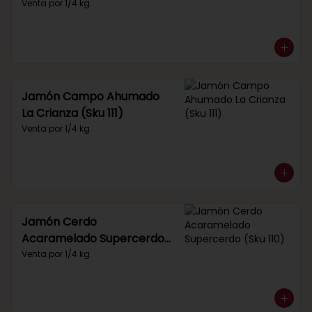
Venta por 1/4 kg.
Jamón Campo Ahumado
La Crianza (Sku 111)
Venta por 1/4 kg.
Jamón Cerdo
Acaramelado Supercerdo
(Sku 110)
Venta por 1/4 kg.