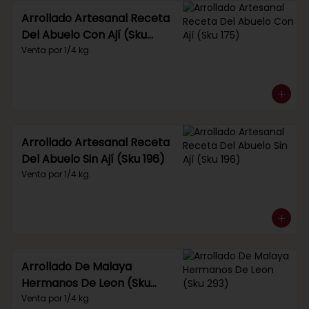
Arrollado Artesanal Receta
Del Abuelo Con Ají (Sku
175)
Venta por 1/4 kg.
Arrollado Artesanal Receta
Del Abuelo Sin Ají (Sku 196)
Venta por 1/4 kg.
Arrollado De Malaya
Hermanos De Leon (Sku
293)
Venta por 1/4 kg.