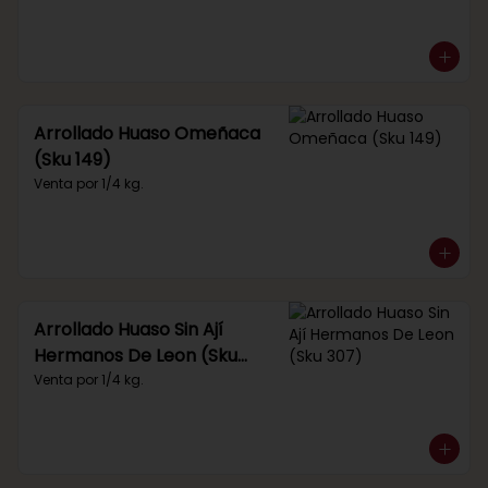
Arrollado Huaso Omeñaca
(Sku 149)
Venta por 1/4 kg.
Arrollado Huaso Sin Ají
Hermanos De Leon (Sku
307)
Venta por 1/4 kg.