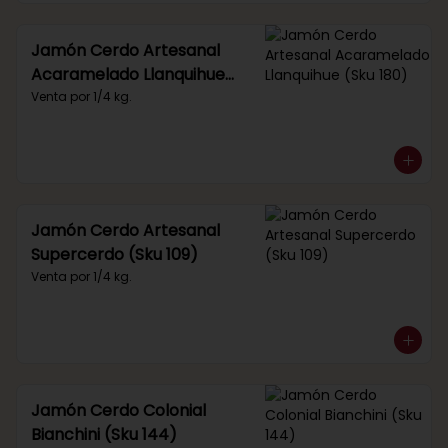
Jamón Cerdo Artesanal
Acaramelado Llanquihue
(Sku 180)
Venta por 1/4 kg.
Jamón Cerdo Artesanal
Supercerdo (Sku 109)
Venta por 1/4 kg.
Jamón Cerdo Colonial
Bianchini (Sku 144)