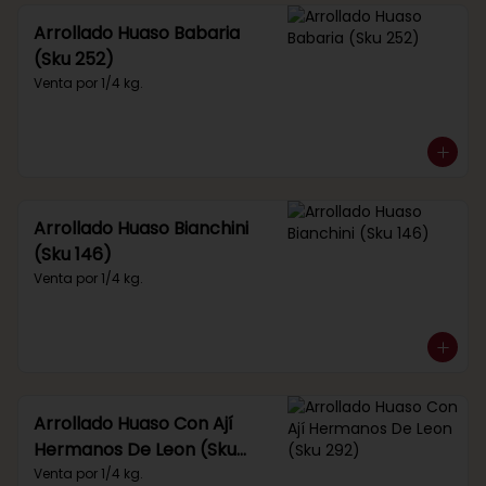
Arrollado Huaso Babaria
(Sku 252)
Venta por 1/4 kg.
Arrollado Huaso Bianchini
(Sku 146)
Venta por 1/4 kg.
Arrollado Huaso Con Ají
Hermanos De Leon (Sku
292)
Venta por 1/4 kg.