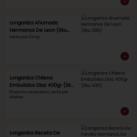
Longaniza Ahumada
Hermanos De Leon (Sku
296)
Venta por 1/4 kg.
Longaniza Chilena
Embutidos Diaz 400gr (Sku
430)
Producto venezolano, venta por 
display.
Longaniza Receta De