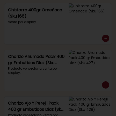
Chistorra 400gr Omeñaca
(Sku 166)
Venta por display.
Chorizo Ahumado Pack 400
gr Embutidos Diaz (Sku
427)
Producto venezolano, venta por 
display.
Chorizo Ajo Y Perejil Pack
400 gr Embutidos Diaz (Sku
428)
Producto venezolano, venta por 