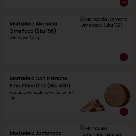
Mortadela Alemana
Omeñaca (Sku 158)
Venta por 1/4 kg.
Mortadela Con Pistacho
Embutidos Diaz (Sku 436)
Producto venezolano, venta por 1/4 
kg.
Mortadela Jamonada