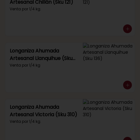
Artesanal Chillán (Sku 121)
Venta por 1/4 kg.
Longaniza Ahumada
Artesanal Llanquihue (Sku
136)
Venta por 1/4 kg
Longaniza Ahumada
Artesanal Victoria (Sku 310)
Venta por 1/4 kg.