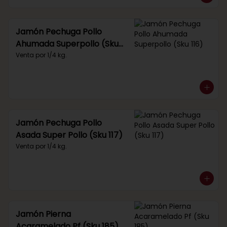
Jamón Pechuga Pollo
Ahumada Superpollo (Sku
116)
Venta por 1/4 kg.
Jamón Pechuga Pollo
Asada Super Pollo (Sku 117)
Venta por 1/4 kg.
Jamón Pierna
Acaramelado Pf (Sku 185)