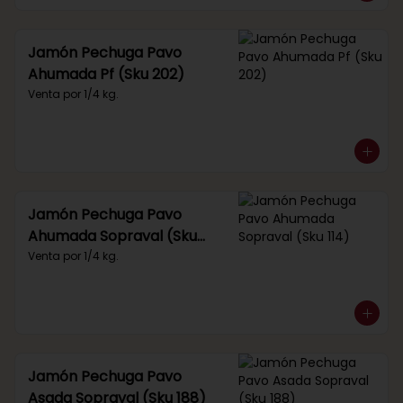
Jamón Pechuga Pavo
Ahumada Pf (Sku 202)
Venta por 1/4 kg.
Jamón Pechuga Pavo
Ahumada Sopraval (Sku
114)
Venta por 1/4 kg.
Jamón Pechuga Pavo
Asada Sopraval (Sku 188)