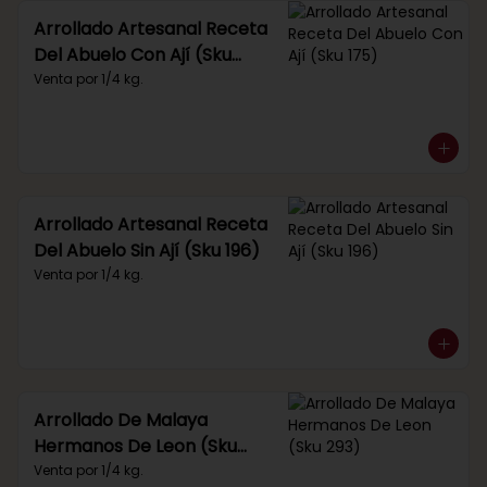
Arrollado Artesanal Receta
Del Abuelo Con Ají (Sku
175)
Venta por 1/4 kg.
Arrollado Artesanal Receta
Del Abuelo Sin Ají (Sku 196)
Venta por 1/4 kg.
Arrollado De Malaya
Hermanos De Leon (Sku
293)
Venta por 1/4 kg.