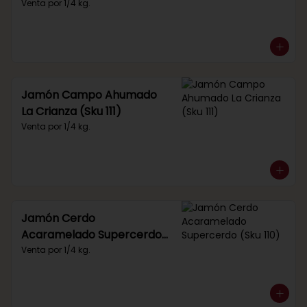
Venta por 1/4 kg.
Jamón Campo Ahumado
La Crianza (Sku 111)
Venta por 1/4 kg.
Jamón Cerdo
Acaramelado Supercerdo
(Sku 110)
Venta por 1/4 kg.