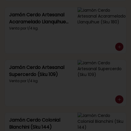
Jamón Cerdo Artesanal
Acaramelado Llanquihue
(Sku 180)
Venta por 1/4 kg.
Jamón Cerdo Artesanal
Supercerdo (Sku 109)
Venta por 1/4 kg.
Jamón Cerdo Colonial
Bianchini (Sku 144)