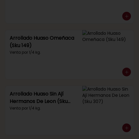
Arrollado Huaso Omeñaca
(Sku 149)
Venta por 1/4 kg.
Arrollado Huaso Sin Ají
Hermanos De Leon (Sku
307)
Venta por 1/4 kg.