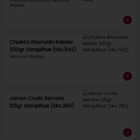
434)
Producto venezolano, venta por 
display.
Chuleta Ahumada Kassler
500gr Llanquihue (Sku 1142)
Venta por display.
Jamon Crudo Serrano
125gr Llanquihue (Sku 285)