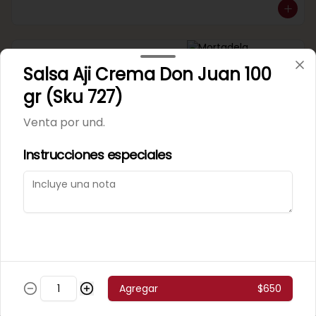
Mortadela Jamonada
Salsa Aji Crema Don Juan 100
Supercerdo (Sku 101)
Venta por 1/4 kg.
gr (Sku 727)
Venta por und.
Instrucciones especiales
Mortadela Jamonada
Superpollo (Sku 100)
Venta por 1/4 kg.
Agregar
$650
Mortadela Lisa Omeñaca