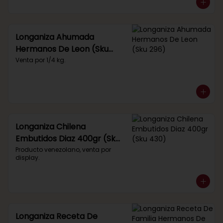
Longaniza Ahumada
Hermanos De Leon (Sku
296)
Venta por 1/4 kg.
Longaniza Chilena
Embutidos Diaz 400gr (Sku
430)
Producto venezolano, venta por 
display.
Longaniza Receta De