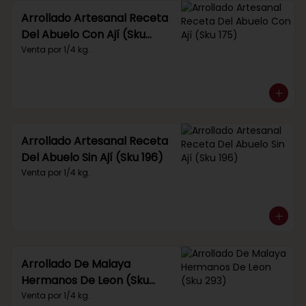
Arrollado Artesanal Receta
Del Abuelo Con Ají (Sku
175)
Venta por 1/4 kg.
Arrollado Artesanal Receta
Del Abuelo Sin Ají (Sku 196)
Venta por 1/4 kg.
Arrollado De Malaya
Hermanos De Leon (Sku
293)
Venta por 1/4 kg.