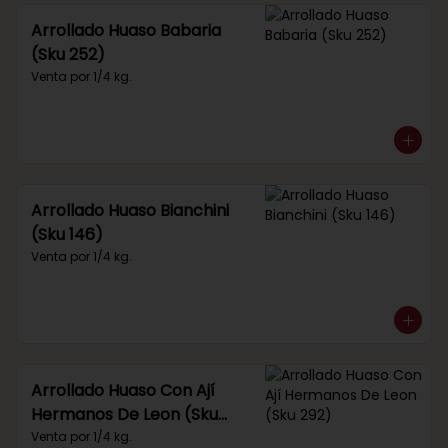
Arrollado Huaso Babaria
(Sku 252)
Venta por 1/4 kg.
Arrollado Huaso Bianchini
(Sku 146)
Venta por 1/4 kg.
Arrollado Huaso Con Ají
Hermanos De Leon (Sku
292)
Venta por 1/4 kg.