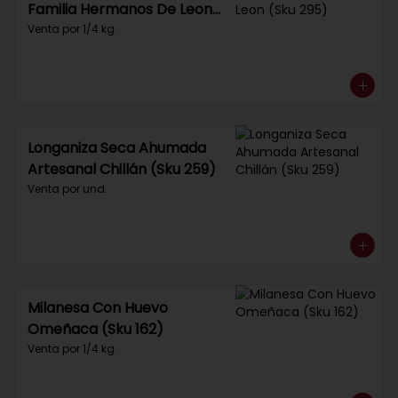
Familia Hermanos De Leon
(Sku 295)
Venta por 1/4 kg.
Longaniza Seca Ahumada
Artesanal Chillán (Sku 259)
Venta por und.
Milanesa Con Huevo
Omeñaca (Sku 162)
Venta por 1/4 kg.