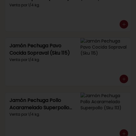
Venta por 1/4 kg.
Jamón Pechuga Pavo
Cocida Sopraval (Sku 115)
Venta por 1/4 kg.
Jamón Pechuga Pollo
Acaramelado Superpollo
(Sku 113)
Venta por 1/4 kg.