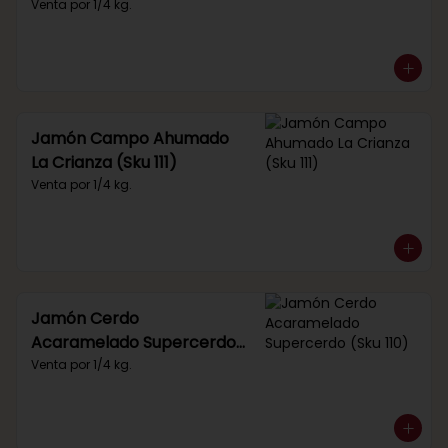
Venta por 1/4 kg.
Jamón Campo Ahumado
La Crianza (Sku 111)
Venta por 1/4 kg.
Jamón Cerdo
Acaramelado Supercerdo
(Sku 110)
Venta por 1/4 kg.