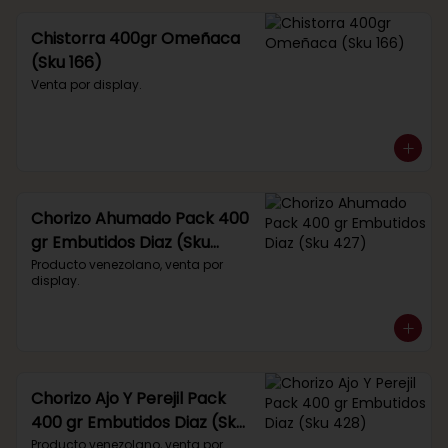
Chistorra 400gr Omeñaca
(Sku 166)
Venta por display.
Chorizo Ahumado Pack 400
gr Embutidos Diaz (Sku
427)
Producto venezolano, venta por 
display.
Chorizo Ajo Y Perejil Pack
400 gr Embutidos Diaz (Sku
428)
Producto venezolano, venta por 