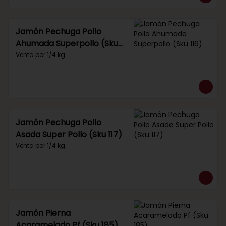
Jamón Pechuga Pollo
Ahumada Superpollo (Sku
116)
Venta por 1/4 kg.
Jamón Pechuga Pollo
Asada Super Pollo (Sku 117)
Venta por 1/4 kg.
Jamón Pierna
Acaramelado Pf (Sku 185)