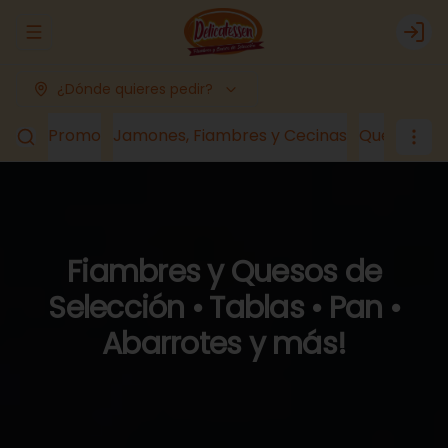
Abrir menu de navegación
Logi
¿Dónde quieres pedir?
Promo
Jamones, Fiambres y Cecinas
Quesos
Lá
Fiambres y Quesos de
Selección • Tablas • Pan •
Abarrotes y más!