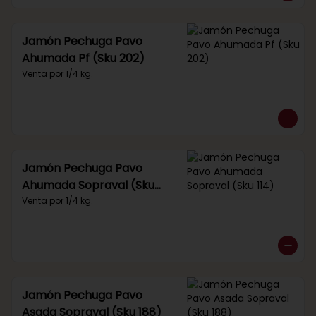
Jamón Pechuga Pavo
Ahumada Pf (Sku 202)
Venta por 1/4 kg.
Jamón Pechuga Pavo
Ahumada Sopraval (Sku
114)
Venta por 1/4 kg.
Jamón Pechuga Pavo
Asada Sopraval (Sku 188)