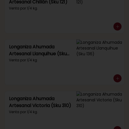
Artesanal Chillán (Sku 121)
Venta por 1/4 kg.
Longaniza Ahumada
Artesanal Llanquihue (Sku
136)
Venta por 1/4 kg
Longaniza Ahumada
Artesanal Victoria (Sku 310)
Venta por 1/4 kg.