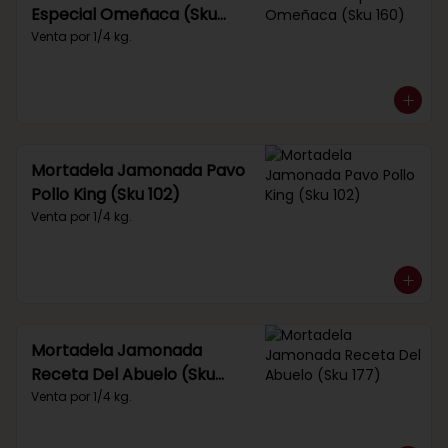
Especial Omeñaca (Sku
160)
Venta por 1/4 kg.
Mortadela Jamonada Pavo
Pollo King (Sku 102)
Venta por 1/4 kg.
Mortadela Jamonada
Receta Del Abuelo (Sku
177)
Venta por 1/4 kg.