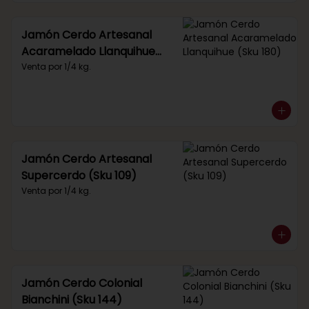
Jamón Cerdo Artesanal
Acaramelado Llanquihue
(Sku 180)
Venta por 1/4 kg.
Jamón Cerdo Artesanal
Supercerdo (Sku 109)
Venta por 1/4 kg.
Jamón Cerdo Colonial
Bianchini (Sku 144)