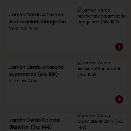
Jamón Cerdo Artesanal
Acaramelado Llanquihue
(Sku 180)
Venta por 1/4 kg.
Jamón Cerdo Artesanal
Supercerdo (Sku 109)
Venta por 1/4 kg.
Jamón Cerdo Colonial
Bianchini (Sku 144)