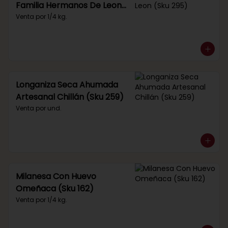
Familia Hermanos De Leon
(Sku 295)
Venta por 1/4 kg.
Longaniza Seca Ahumada
Artesanal Chillán (Sku 259)
Venta por und.
Milanesa Con Huevo
Omeñaca (Sku 162)
Venta por 1/4 kg.