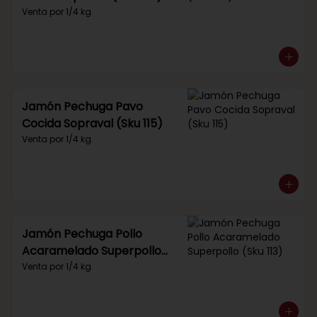
Venta por 1/4 kg.
Jamón Pechuga Pavo
Cocida Sopraval (Sku 115)
Venta por 1/4 kg.
Jamón Pechuga Pollo
Acaramelado Superpollo
(Sku 113)
Venta por 1/4 kg.