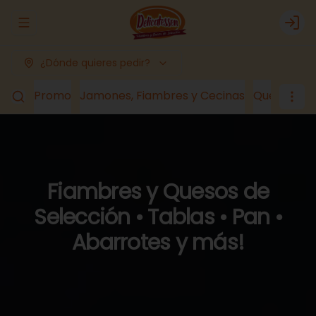
Abrir menu de navegación
Logi
¿Dónde quieres pedir?
Promo
Jamones, Fiambres y Cecinas
Quesos
Lá
Fiambres y Quesos de
Selección • Tablas • Pan •
Abarrotes y más!