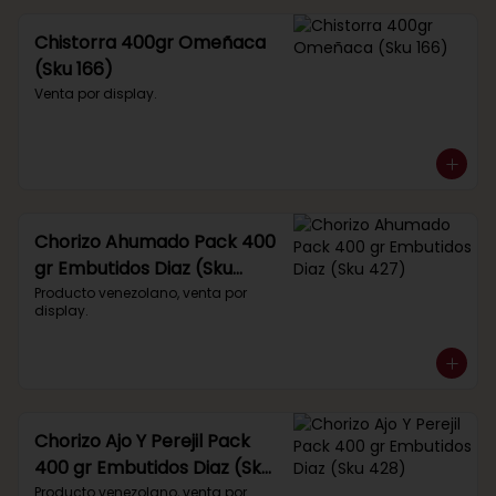
Chistorra 400gr Omeñaca
(Sku 166)
Venta por display.
Chorizo Ahumado Pack 400
gr Embutidos Diaz (Sku
427)
Producto venezolano, venta por 
display.
Chorizo Ajo Y Perejil Pack
400 gr Embutidos Diaz (Sku
428)
Producto venezolano, venta por 