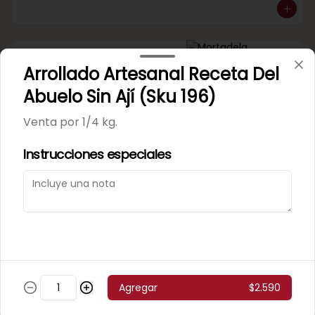
Mortadela Jamonada
Arrollado Artesanal Receta Del
Supercerdo (Sku 101)
Venta por 1/4 kg.
Abuelo Sin Ají (Sku 196)
Venta por 1/4 kg.
Instrucciones especiales
Mortadela Jamonada
Superpollo (Sku 100)
Venta por 1/4 kg.
Agregar
$2.590
Mortadela Lisa Omeñaca