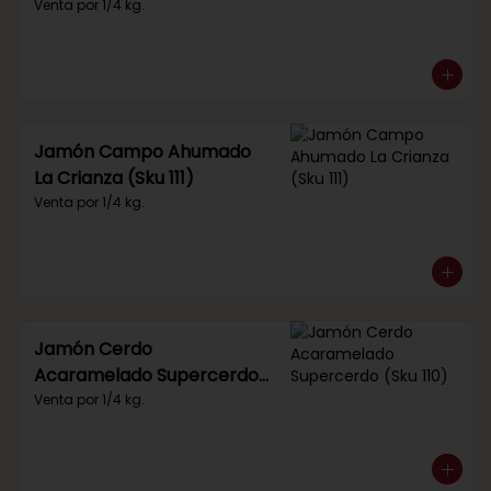
Venta por 1/4 kg.
Jamón Campo Ahumado
La Crianza (Sku 111)
Venta por 1/4 kg.
Jamón Cerdo
Acaramelado Supercerdo
(Sku 110)
Venta por 1/4 kg.