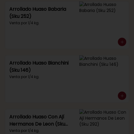
Arrollado Huaso Babaria
(Sku 252)
Venta por 1/4 kg.
Arrollado Huaso Bianchini
(Sku 146)
Venta por 1/4 kg.
Arrollado Huaso Con Ají
Hermanos De Leon (Sku
292)
Venta por 1/4 kg.