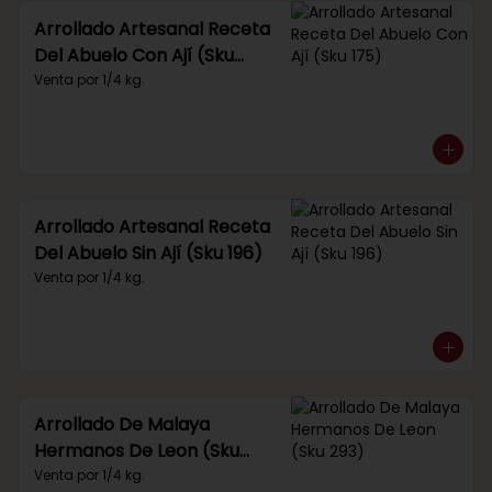
Arrollado Artesanal Receta
Del Abuelo Con Ají (Sku
175)
Venta por 1/4 kg.
Arrollado Artesanal Receta
Del Abuelo Sin Ají (Sku 196)
Venta por 1/4 kg.
Arrollado De Malaya
Hermanos De Leon (Sku
293)
Venta por 1/4 kg.