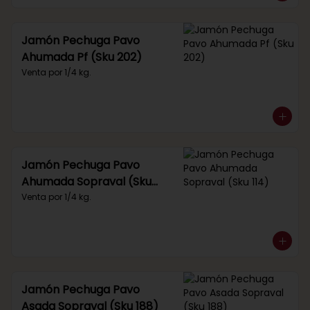
Jamón Pechuga Pavo
Ahumada Pf (Sku 202)
Venta por 1/4 kg.
Jamón Pechuga Pavo
Ahumada Sopraval (Sku
114)
Venta por 1/4 kg.
Jamón Pechuga Pavo
Asada Sopraval (Sku 188)