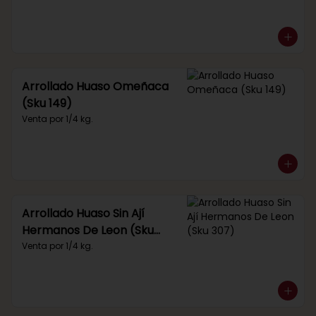
Arrollado Huaso Omeñaca
(Sku 149)
Venta por 1/4 kg.
Arrollado Huaso Sin Ají
Hermanos De Leon (Sku
307)
Venta por 1/4 kg.