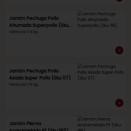
Jamón Pechuga Pollo
Ahumada Superpollo (Sku
116)
Venta por 1/4 kg.
Jamón Pechuga Pollo
Asada Super Pollo (Sku 117)
Venta por 1/4 kg.
Jamón Pierna
Acaramelado Pf (Sku 185)