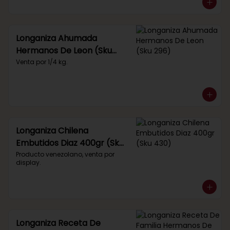
Longaniza Ahumada
Hermanos De Leon (Sku
296)
Venta por 1/4 kg.
Longaniza Chilena
Embutidos Diaz 400gr (Sku
430)
Producto venezolano, venta por 
display.
Longaniza Receta De