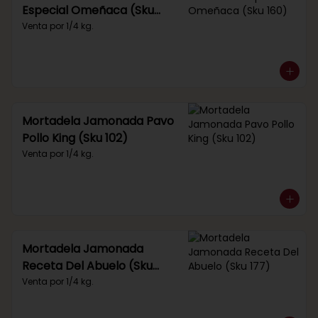
Especial Omeñaca (Sku
160)
Venta por 1/4 kg.
Mortadela Jamonada Pavo
Pollo King (Sku 102)
Venta por 1/4 kg.
Mortadela Jamonada
Receta Del Abuelo (Sku
177)
Venta por 1/4 kg.