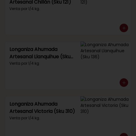
Artesanal Chillán (Sku 121)
Venta por 1/4 kg.
Longaniza Ahumada
Artesanal Llanquihue (Sku
136)
Venta por 1/4 kg
Longaniza Ahumada
Artesanal Victoria (Sku 310)
Venta por 1/4 kg.