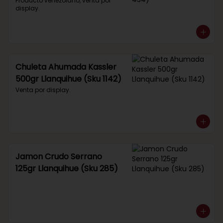
434)
Producto venezolano, venta por 
display.
Chuleta Ahumada Kassler
500gr Llanquihue (Sku 1142)
Venta por display.
Jamon Crudo Serrano
125gr Llanquihue (Sku 285)