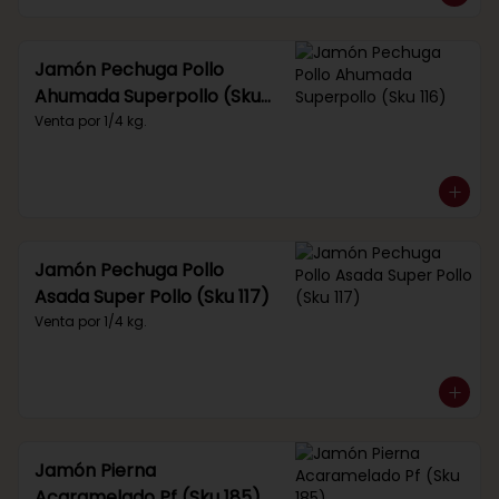
Jamón Pechuga Pollo
Ahumada Superpollo (Sku
116)
Venta por 1/4 kg.
Jamón Pechuga Pollo
Asada Super Pollo (Sku 117)
Venta por 1/4 kg.
Jamón Pierna
Acaramelado Pf (Sku 185)