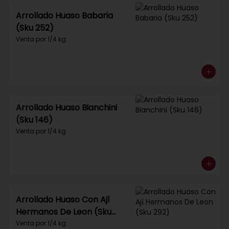
Arrollado Huaso Babaria
(Sku 252)
Venta por 1/4 kg.
Arrollado Huaso Bianchini
(Sku 146)
Venta por 1/4 kg.
Arrollado Huaso Con Ají
Hermanos De Leon (Sku
292)
Venta por 1/4 kg.