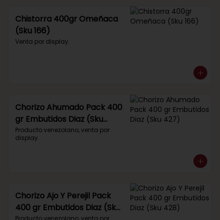
Chistorra 400gr Omeñaca
(Sku 166)
Venta por display.
Chorizo Ahumado Pack 400
gr Embutidos Diaz (Sku
427)
Producto venezolano, venta por 
display.
Chorizo Ajo Y Perejil Pack
400 gr Embutidos Diaz (Sku
428)
Producto venezolano, venta por 