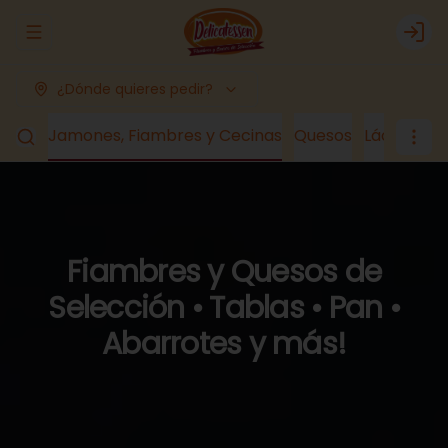
Abrir menu de navegación
Logi
¿Dónde quieres pedir?
romo
Jamones, Fiambres y Cecinas
Quesos
Lácteos y
Fiambres y Quesos de
Selección • Tablas • Pan •
Abarrotes y más!