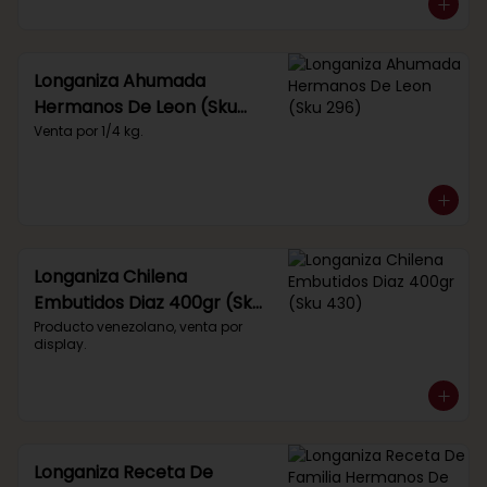
Longaniza Ahumada
Hermanos De Leon (Sku
296)
Venta por 1/4 kg.
Longaniza Chilena
Embutidos Diaz 400gr (Sku
430)
Producto venezolano, venta por 
display.
Longaniza Receta De