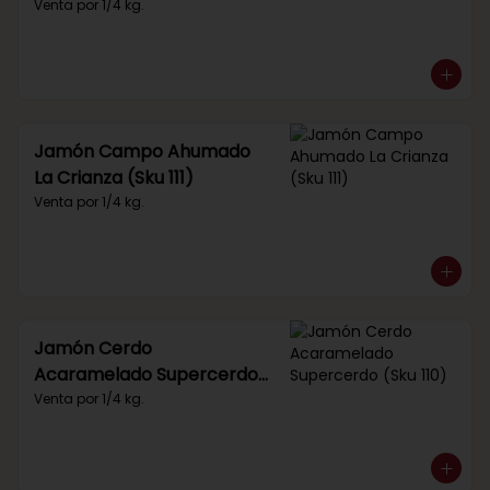
Venta por 1/4 kg.
Jamón Campo Ahumado
La Crianza (Sku 111)
Venta por 1/4 kg.
Jamón Cerdo
Acaramelado Supercerdo
(Sku 110)
Venta por 1/4 kg.