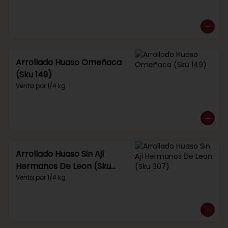
Arrollado Huaso Omeñaca
(Sku 149)
Venta por 1/4 kg.
Arrollado Huaso Sin Ají
Hermanos De Leon (Sku
307)
Venta por 1/4 kg.