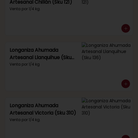
Artesanal Chillán (Sku 121)
Venta por 1/4 kg.
Longaniza Ahumada
Artesanal Llanquihue (Sku
136)
Venta por 1/4 kg
Longaniza Ahumada
Artesanal Victoria (Sku 310)
Venta por 1/4 kg.