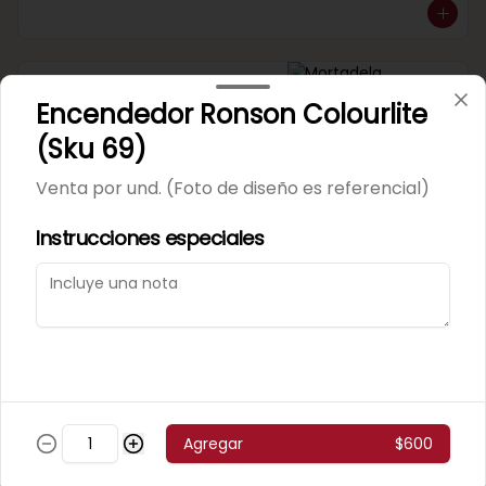
Mortadela Jamonada
Encendedor Ronson Colourlite
Supercerdo (Sku 101)
Venta por 1/4 kg.
(Sku 69)
Venta por und. (Foto de diseño es referencial)
Instrucciones especiales
Mortadela Jamonada
Superpollo (Sku 100)
Venta por 1/4 kg.
Agregar
$600
Mortadela Lisa Omeñaca