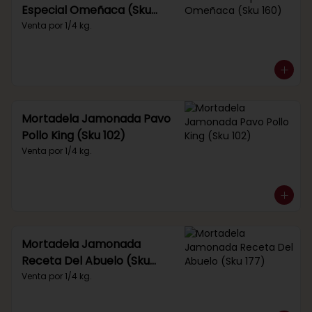
Especial Omeñaca (Sku
160)
Venta por 1/4 kg.
Mortadela Jamonada Pavo
Pollo King (Sku 102)
Venta por 1/4 kg.
Mortadela Jamonada
Receta Del Abuelo (Sku
177)
Venta por 1/4 kg.