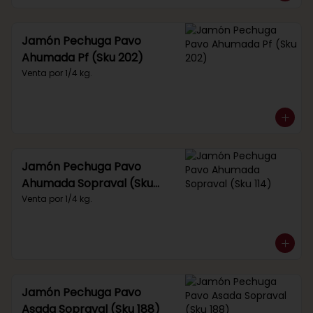
Jamón Pechuga Pavo
Ahumada Pf (Sku 202)
Venta por 1/4 kg.
Jamón Pechuga Pavo
Ahumada Sopraval (Sku
114)
Venta por 1/4 kg.
Jamón Pechuga Pavo
Asada Sopraval (Sku 188)