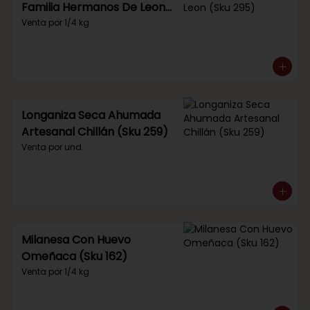
Familia Hermanos De Leon
(Sku 295)
Venta por 1/4 kg.
Longaniza Seca Ahumada
Artesanal Chillán (Sku 259)
Venta por und.
Milanesa Con Huevo
Omeñaca (Sku 162)
Venta por 1/4 kg.