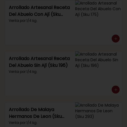
Arrollado Artesanal Receta
Del Abuelo Con Ají (Sku
175)
Venta por 1/4 kg.
Arrollado Artesanal Receta
Del Abuelo Sin Ají (Sku 196)
Venta por 1/4 kg.
Arrollado De Malaya
Hermanos De Leon (Sku
293)
Venta por 1/4 kg.