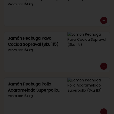
Venta por 1/4 kg.
Jamón Pechuga Pavo
Cocida Sopraval (Sku 115)
Venta por 1/4 kg.
Jamón Pechuga Pollo
Acaramelado Superpollo
(Sku 113)
Venta por 1/4 kg.