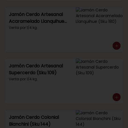
Jamón Cerdo Artesanal
Acaramelado Llanquihue
(Sku 180)
Venta por 1/4 kg.
Jamón Cerdo Artesanal
Supercerdo (Sku 109)
Venta por 1/4 kg.
Jamón Cerdo Colonial
Bianchini (Sku 144)