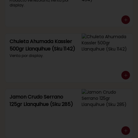
434)
Producto venezolano, venta por 
display.
Chuleta Ahumada Kassler
500gr Llanquihue (Sku 1142)
Venta por display.
Jamon Crudo Serrano
125gr Llanquihue (Sku 285)