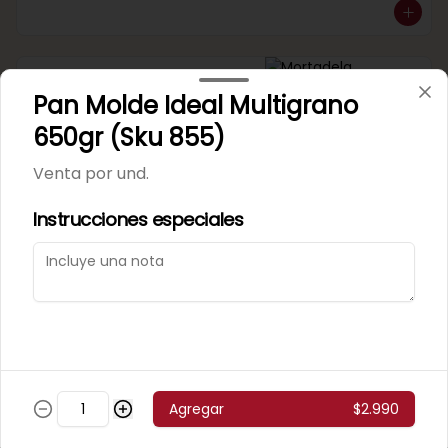
Mortadela Jamonada
Pan Molde Ideal Multigrano
Supercerdo (Sku 101)
Venta por 1/4 kg.
650gr (Sku 855)
Venta por und.
Instrucciones especiales
Mortadela Jamonada
Superpollo (Sku 100)
Venta por 1/4 kg.
Agregar
$2.990
Mortadela Lisa Omeñaca