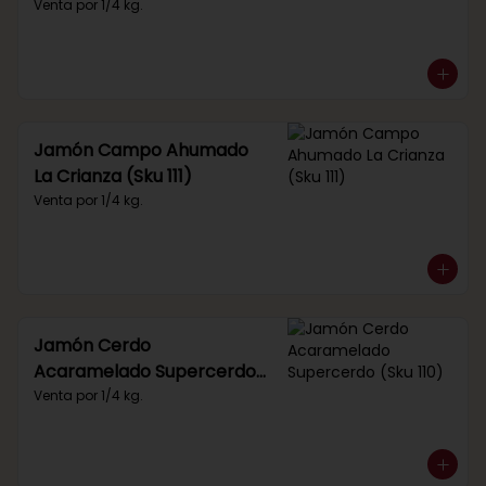
Venta por 1/4 kg.
Jamón Campo Ahumado
La Crianza (Sku 111)
Venta por 1/4 kg.
Jamón Cerdo
Acaramelado Supercerdo
(Sku 110)
Venta por 1/4 kg.