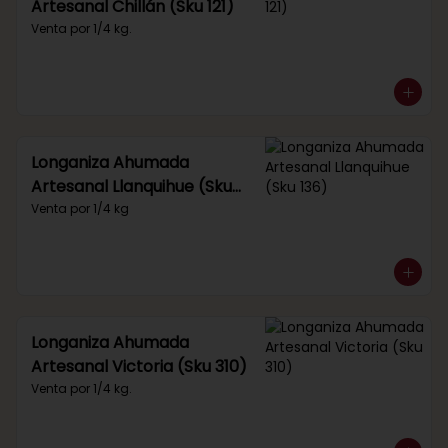
Artesanal Chillán (Sku 121)
Venta por 1/4 kg.
Longaniza Ahumada
Artesanal Llanquihue (Sku
136)
Venta por 1/4 kg
Longaniza Ahumada
Artesanal Victoria (Sku 310)
Venta por 1/4 kg.