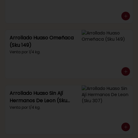
Arrollado Huaso Omeñaca
(Sku 149)
Venta por 1/4 kg.
Arrollado Huaso Sin Ají
Hermanos De Leon (Sku
307)
Venta por 1/4 kg.