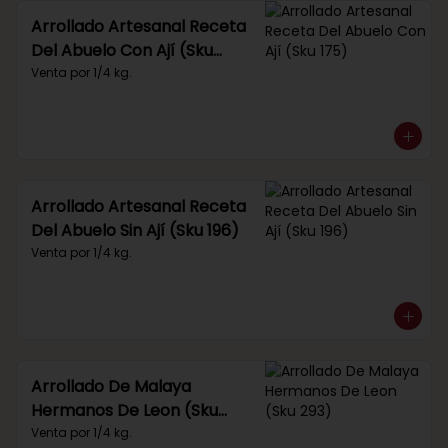
Arrollado Artesanal Receta
Del Abuelo Con Ají (Sku
175)
Venta por 1/4 kg.
Arrollado Artesanal Receta
Del Abuelo Sin Ají (Sku 196)
Venta por 1/4 kg.
Arrollado De Malaya
Hermanos De Leon (Sku
293)
Venta por 1/4 kg.