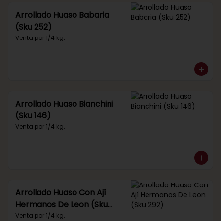
Arrollado Huaso Babaria
(Sku 252)
Venta por 1/4 kg.
Arrollado Huaso Bianchini
(Sku 146)
Venta por 1/4 kg.
Arrollado Huaso Con Ají
Hermanos De Leon (Sku
292)
Venta por 1/4 kg.