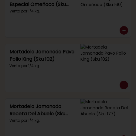
Especial Omeñaca (Sku
160)
Venta por 1/4 kg.
Mortadela Jamonada Pavo
Pollo King (Sku 102)
Venta por 1/4 kg.
Mortadela Jamonada
Receta Del Abuelo (Sku
177)
Venta por 1/4 kg.