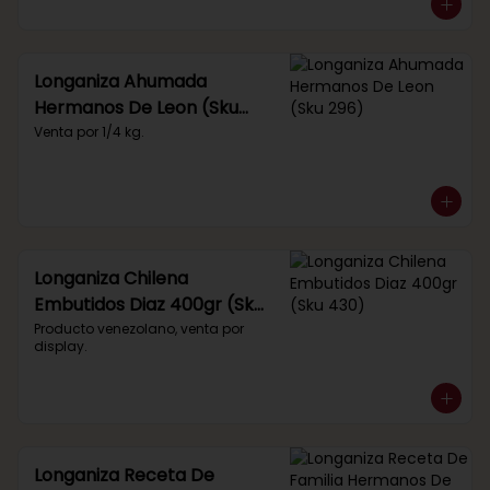
Longaniza Ahumada
Hermanos De Leon (Sku
296)
Venta por 1/4 kg.
Longaniza Chilena
Embutidos Diaz 400gr (Sku
430)
Producto venezolano, venta por 
display.
Longaniza Receta De