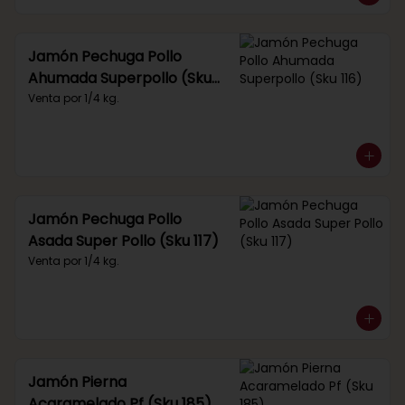
Jamón Pechuga Pollo
Ahumada Superpollo (Sku
116)
Venta por 1/4 kg.
Jamón Pechuga Pollo
Asada Super Pollo (Sku 117)
Venta por 1/4 kg.
Jamón Pierna
Acaramelado Pf (Sku 185)