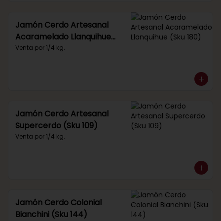
Jamón Cerdo Artesanal
Acaramelado Llanquihue
(Sku 180)
Venta por 1/4 kg.
Jamón Cerdo Artesanal
Supercerdo (Sku 109)
Venta por 1/4 kg.
Jamón Cerdo Colonial
Bianchini (Sku 144)