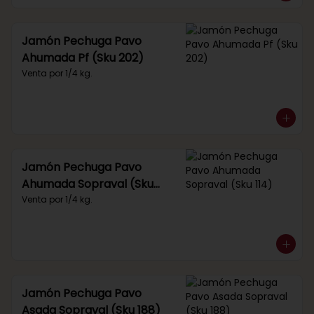
Jamón Pechuga Pavo
Ahumada Pf (Sku 202)
Venta por 1/4 kg.
Jamón Pechuga Pavo
Ahumada Sopraval (Sku
114)
Venta por 1/4 kg.
Jamón Pechuga Pavo
Asada Sopraval (Sku 188)