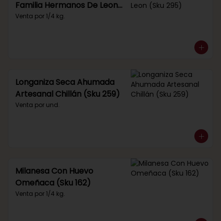
Familia Hermanos De Leon
(Sku 295)
Venta por 1/4 kg.
Longaniza Seca Ahumada
Artesanal Chillán (Sku 259)
Venta por und.
Milanesa Con Huevo
Omeñaca (Sku 162)
Venta por 1/4 kg.