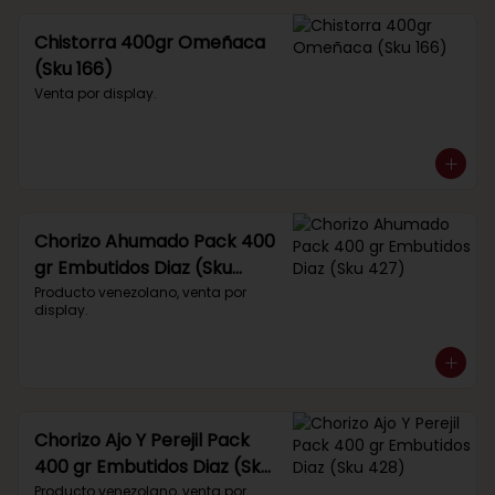
Chistorra 400gr Omeñaca
(Sku 166)
Venta por display.
Chorizo Ahumado Pack 400
gr Embutidos Diaz (Sku
427)
Producto venezolano, venta por 
display.
Chorizo Ajo Y Perejil Pack
400 gr Embutidos Diaz (Sku
428)
Producto venezolano, venta por 