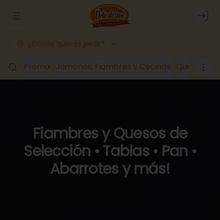
Abrir menu de navegación
Logi
¿Dónde quieres pedir?
Promo
Jamones, Fiambres y Cecinas
Quesos
Lá
Fiambres y Quesos de
Selección • Tablas • Pan •
Abarrotes y más!