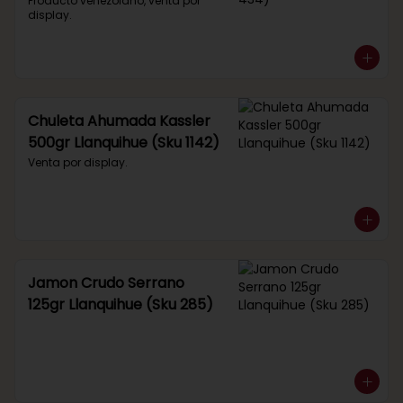
434)
Producto venezolano, venta por 
display.
Chuleta Ahumada Kassler
500gr Llanquihue (Sku 1142)
Venta por display.
Jamon Crudo Serrano
125gr Llanquihue (Sku 285)