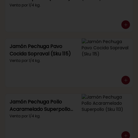
Venta por 1/4 kg.
Jamón Pechuga Pavo
Cocida Sopraval (Sku 115)
Venta por 1/4 kg.
Jamón Pechuga Pollo
Acaramelado Superpollo
(Sku 113)
Venta por 1/4 kg.