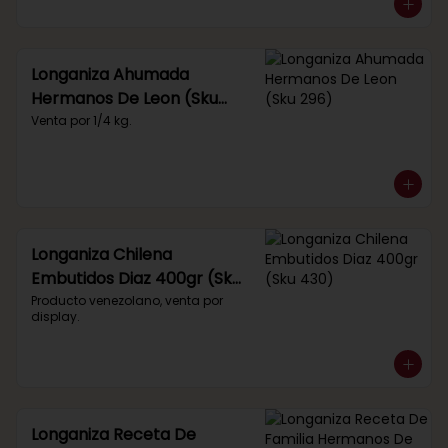
Longaniza Ahumada
Hermanos De Leon (Sku
296)
Venta por 1/4 kg.
Longaniza Chilena
Embutidos Diaz 400gr (Sku
430)
Producto venezolano, venta por 
display.
Longaniza Receta De