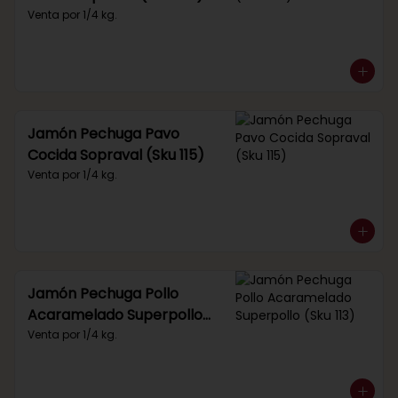
Venta por 1/4 kg.
Jamón Pechuga Pavo
Cocida Sopraval (Sku 115)
Venta por 1/4 kg.
Jamón Pechuga Pollo
Acaramelado Superpollo
(Sku 113)
Venta por 1/4 kg.