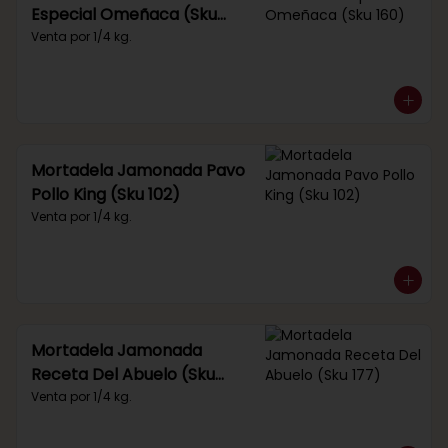
Especial Omeñaca (Sku
160)
Venta por 1/4 kg.
Mortadela Jamonada Pavo
Pollo King (Sku 102)
Venta por 1/4 kg.
Mortadela Jamonada
Receta Del Abuelo (Sku
177)
Venta por 1/4 kg.