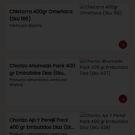
Chistorra 400gr Omeñaca
(Sku 166)
Venta por display.
Chorizo Ahumado Pack 400
gr Embutidos Diaz (Sku
427)
Producto venezolano, venta por 
display.
Chorizo Ajo Y Perejil Pack
400 gr Embutidos Diaz (Sku
428)
Producto venezolano, venta por 