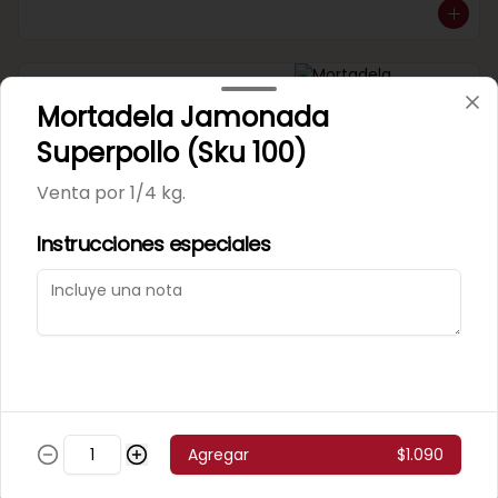
Mortadela Jamonada
Mortadela Jamonada
Supercerdo (Sku 101)
Venta por 1/4 kg.
Superpollo (Sku 100)
Venta por 1/4 kg.
Instrucciones especiales
Mortadela Jamonada
Superpollo (Sku 100)
Venta por 1/4 kg.
Agregar
$1.090
Mortadela Lisa Omeñaca