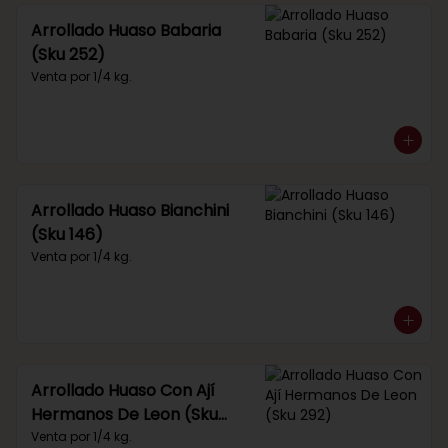
Arrollado Huaso Babaria
(Sku 252)
Venta por 1/4 kg.
Arrollado Huaso Bianchini
(Sku 146)
Venta por 1/4 kg.
Arrollado Huaso Con Ají
Hermanos De Leon (Sku
292)
Venta por 1/4 kg.