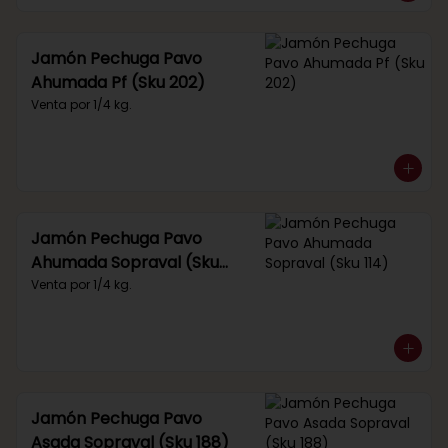
Jamón Pechuga Pavo
Ahumada Pf (Sku 202)
Venta por 1/4 kg.
Jamón Pechuga Pavo
Ahumada Sopraval (Sku
114)
Venta por 1/4 kg.
Jamón Pechuga Pavo
Asada Sopraval (Sku 188)