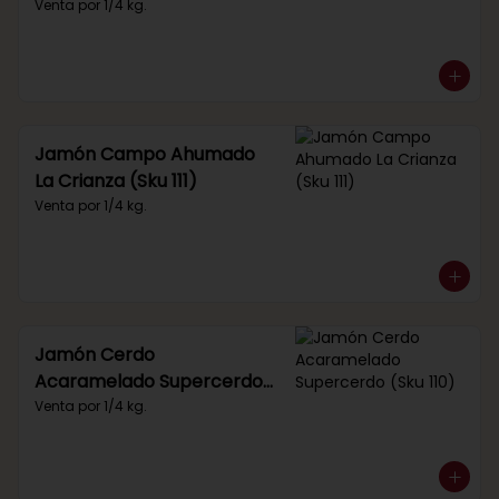
Venta por 1/4 kg.
Jamón Campo Ahumado
La Crianza (Sku 111)
Venta por 1/4 kg.
Jamón Cerdo
Acaramelado Supercerdo
(Sku 110)
Venta por 1/4 kg.