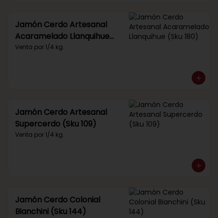
Jamón Cerdo Artesanal
Acaramelado Llanquihue
(Sku 180)
Venta por 1/4 kg.
Jamón Cerdo Artesanal
Supercerdo (Sku 109)
Venta por 1/4 kg.
Jamón Cerdo Colonial
Bianchini (Sku 144)