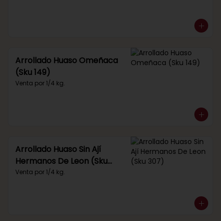
Arrollado Huaso Omeñaca
(Sku 149)
Venta por 1/4 kg.
Arrollado Huaso Sin Ají
Hermanos De Leon (Sku
307)
Venta por 1/4 kg.