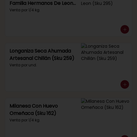
Familia Hermanos De Leon
(Sku 295)
Venta por 1/4 kg.
Longaniza Seca Ahumada
Artesanal Chillán (Sku 259)
Venta por und.
Milanesa Con Huevo
Omeñaca (Sku 162)
Venta por 1/4 kg.