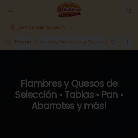
Abrir menu de navegación
Logi
¿Dónde quieres pedir?
Promo
Jamones, Fiambres y Cecinas
Quesos
Lá
Fiambres y Quesos de
Selección • Tablas • Pan •
Abarrotes y más!