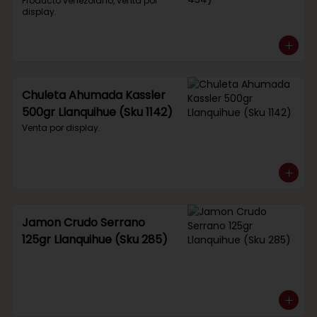
434)
Producto venezolano, venta por 
display.
Chuleta Ahumada Kassler
500gr Llanquihue (Sku 1142)
Venta por display.
Jamon Crudo Serrano
125gr Llanquihue (Sku 285)