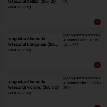
Artesanal Chillán (Sku 121)
Venta por 1/4 kg.
Longaniza Ahumada
Artesanal Llanquihue (Sku
136)
Venta por 1/4 kg
Longaniza Ahumada
Artesanal Victoria (Sku 310)
Venta por 1/4 kg.