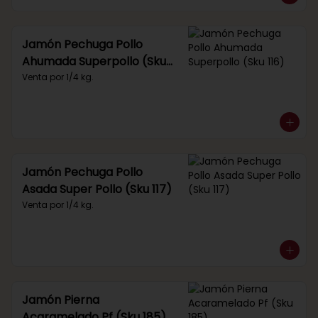
Jamón Pechuga Pollo
Ahumada Superpollo (Sku
116)
Venta por 1/4 kg.
Jamón Pechuga Pollo
Asada Super Pollo (Sku 117)
Venta por 1/4 kg.
Jamón Pierna
Acaramelado Pf (Sku 185)