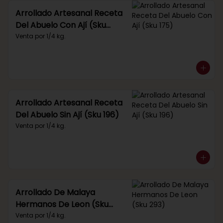
Arrollado Artesanal Receta
Del Abuelo Con Ají (Sku
175)
Venta por 1/4 kg.
Arrollado Artesanal Receta
Del Abuelo Sin Ají (Sku 196)
Venta por 1/4 kg.
Arrollado De Malaya
Hermanos De Leon (Sku
293)
Venta por 1/4 kg.