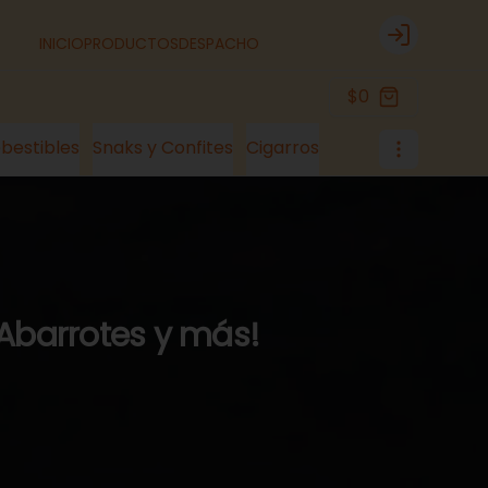
INICIO
PRODUCTOS
DESPACHO
Login
$0
bestibles
Snaks y Confites
Cigarros
 Abarrotes y más!