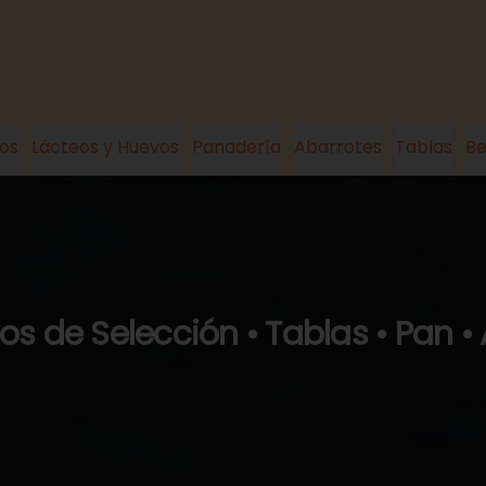
os
Lácteos y Huevos
Panadería
Abarrotes
Tablas
Be
s de Selección • Tablas • Pan •