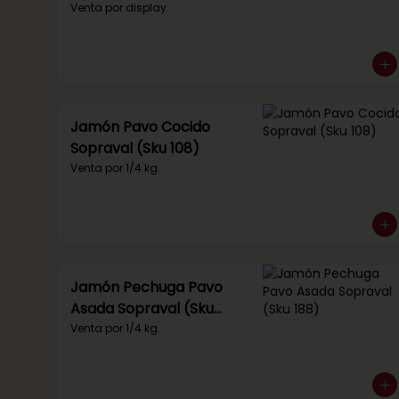
(Sku 219)
Venta por display.
Jamón Pavo Cocido
Sopraval (Sku 108)
Venta por 1/4 kg.
Jamón Pechuga Pavo
Asada Sopraval (Sku
188)
Venta por 1/4 kg.