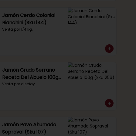
Jamón Cerdo Colonial
Bianchini (Sku 144)
Venta por 1/4 kg.
Jamón Crudo Serrano
Receta Del Abuelo 100g
(Sku 256)
Venta por display.
Jamón Pavo Ahumado
Sopraval (Sku 107)