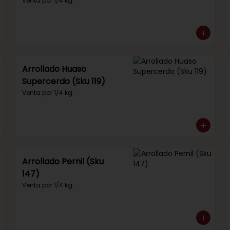
292)
Venta por 1/4 kg.
Arrollado Huaso
Supercerdo (Sku 119)
Venta por 1/4 kg.
Arrollado Pernil (Sku
147)
Venta por 1/4 kg.