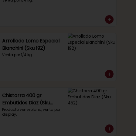
Venta por 1/4 kg.
Arrollado Lomo Especial
Bianchini (Sku 192)
Venta por 1/4 kg.
Chistorra 400 gr
Embutidos Diaz (Sku
452)
Producto venezolano, venta por 
display.