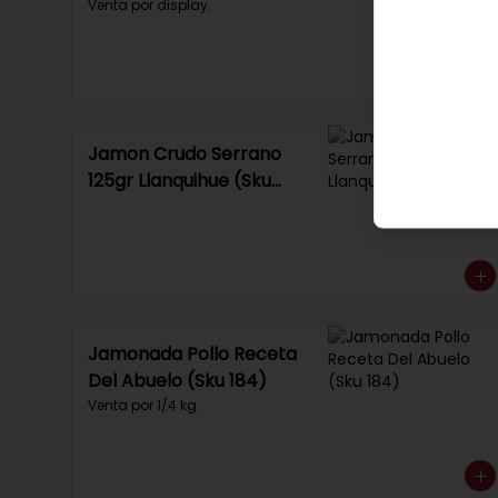
Venta por display.
Jamon Crudo Serrano
125gr Llanquihue (Sku
285)
Jamonada Pollo Receta
Del Abuelo (Sku 184)
Venta por 1/4 kg.