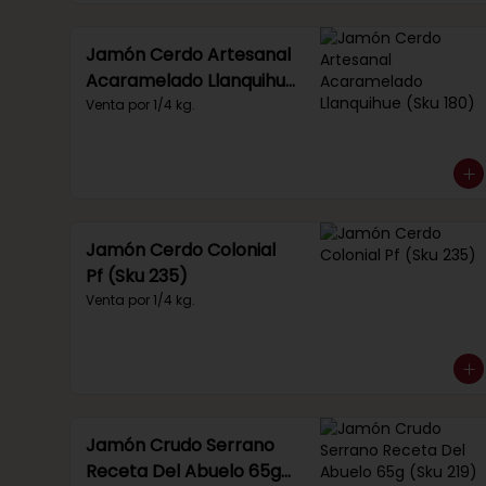
Jamón Cerdo Artesanal
Acaramelado Llanquihue
(Sku 180)
Venta por 1/4 kg.
Jamón Cerdo Colonial
Pf (Sku 235)
Venta por 1/4 kg.
Jamón Crudo Serrano
Receta Del Abuelo 65g