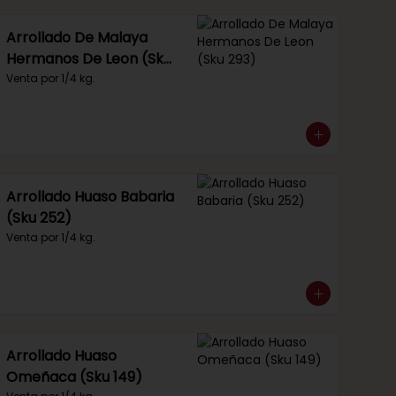
Arrollado De Malaya
Hermanos De Leon (Sku
293)
Venta por 1/4 kg.
Arrollado Huaso Babaria
(Sku 252)
Venta por 1/4 kg.
Arrollado Huaso
Omeñaca (Sku 149)