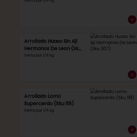
Venta por 1/4 kg.
Arrollado Huaso Sin Ají
Hermanos De Leon (Sku
307)
Venta por 1/4 kg.
Arrollado Lomo
Supercerdo (Sku 118)
Venta por 1/4 kg.