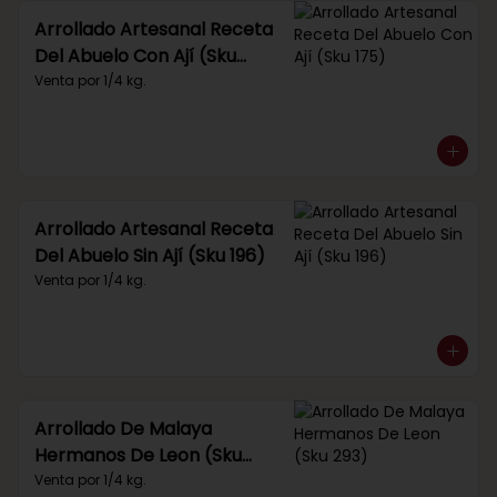
Arrollado Artesanal Receta
Del Abuelo Con Ají (Sku
175)
Venta por 1/4 kg.
Arrollado Artesanal Receta
Del Abuelo Sin Ají (Sku 196)
Venta por 1/4 kg.
Arrollado De Malaya
Hermanos De Leon (Sku
293)
Venta por 1/4 kg.