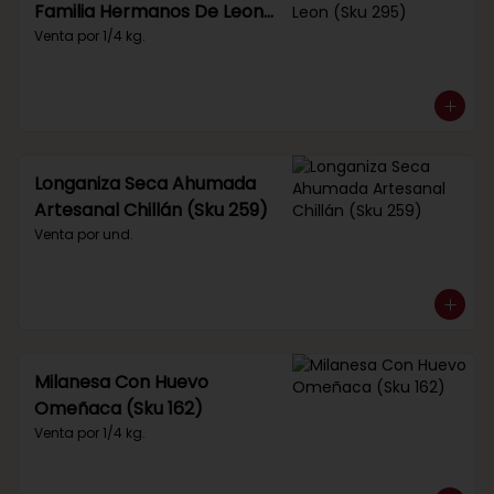
Familia Hermanos De Leon
(Sku 295)
Venta por 1/4 kg.
Longaniza Seca Ahumada
Artesanal Chillán (Sku 259)
Venta por und.
Milanesa Con Huevo
Omeñaca (Sku 162)
Venta por 1/4 kg.