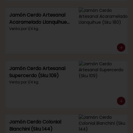
Jamón Cerdo Artesanal
Acaramelado Llanquihue
(Sku 180)
Venta por 1/4 kg.
Jamón Cerdo Artesanal
Supercerdo (Sku 109)
Venta por 1/4 kg.
Jamón Cerdo Colonial
Bianchini (Sku 144)