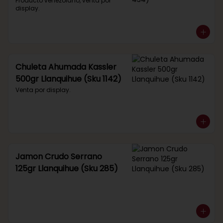
434)
Producto venezolano, venta por 
display.
Chuleta Ahumada Kassler
500gr Llanquihue (Sku 1142)
Venta por display.
Jamon Crudo Serrano
125gr Llanquihue (Sku 285)