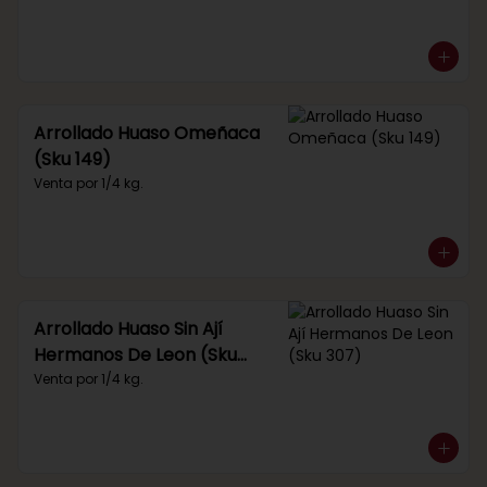
Arrollado Huaso Omeñaca
(Sku 149)
Venta por 1/4 kg.
Arrollado Huaso Sin Ají
Hermanos De Leon (Sku
307)
Venta por 1/4 kg.