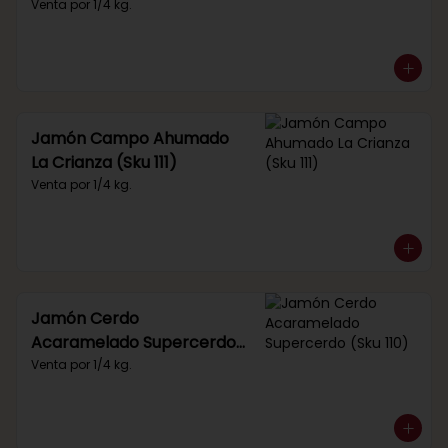
Venta por 1/4 kg.
Jamón Campo Ahumado
La Crianza (Sku 111)
Venta por 1/4 kg.
Jamón Cerdo
Acaramelado Supercerdo
(Sku 110)
Venta por 1/4 kg.