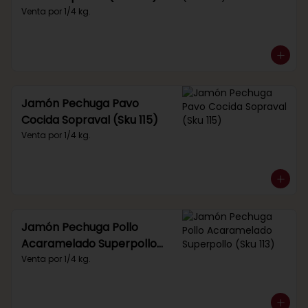
Venta por 1/4 kg.
Jamón Pechuga Pavo
Cocida Sopraval (Sku 115)
Venta por 1/4 kg.
Jamón Pechuga Pollo
Acaramelado Superpollo
(Sku 113)
Venta por 1/4 kg.