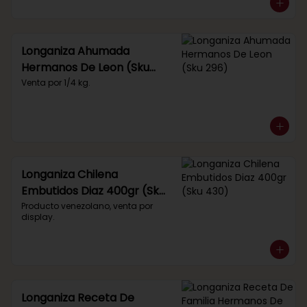
Longaniza Ahumada
Hermanos De Leon (Sku
296)
Venta por 1/4 kg.
Longaniza Chilena
Embutidos Diaz 400gr (Sku
430)
Producto venezolano, venta por 
display.
Longaniza Receta De