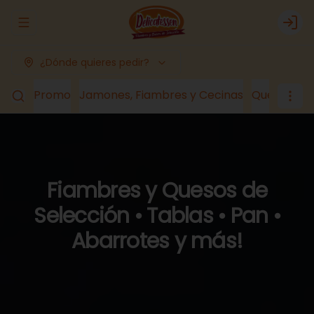
Abrir menu de navegación
Logi
¿Dónde quieres pedir?
Promo
Jamones, Fiambres y Cecinas
Quesos
Lá
Fiambres y Quesos de
Selección • Tablas • Pan •
Abarrotes y más!