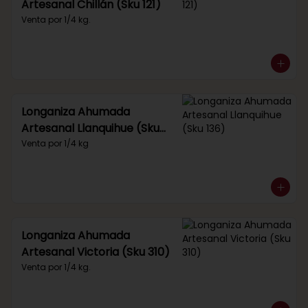
Artesanal Chillán (Sku 121)
Venta por 1/4 kg.
Longaniza Ahumada
Artesanal Llanquihue (Sku
136)
Venta por 1/4 kg
Longaniza Ahumada
Artesanal Victoria (Sku 310)
Venta por 1/4 kg.