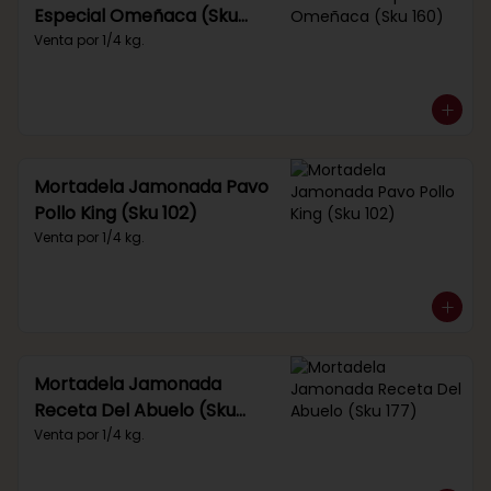
Especial Omeñaca (Sku
160)
Venta por 1/4 kg.
Mortadela Jamonada Pavo
Pollo King (Sku 102)
Venta por 1/4 kg.
Mortadela Jamonada
Receta Del Abuelo (Sku
177)
Venta por 1/4 kg.