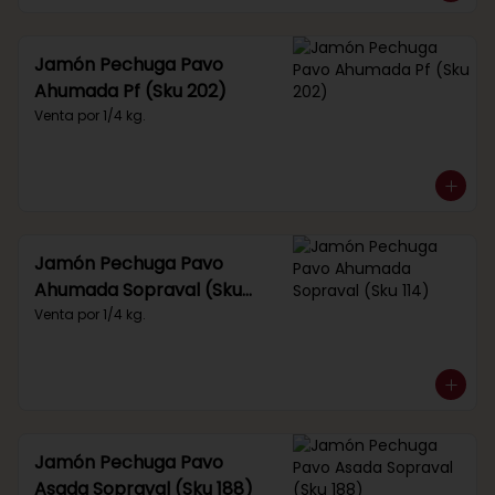
Jamón Pechuga Pavo
Ahumada Pf (Sku 202)
Venta por 1/4 kg.
Jamón Pechuga Pavo
Ahumada Sopraval (Sku
114)
Venta por 1/4 kg.
Jamón Pechuga Pavo
Asada Sopraval (Sku 188)