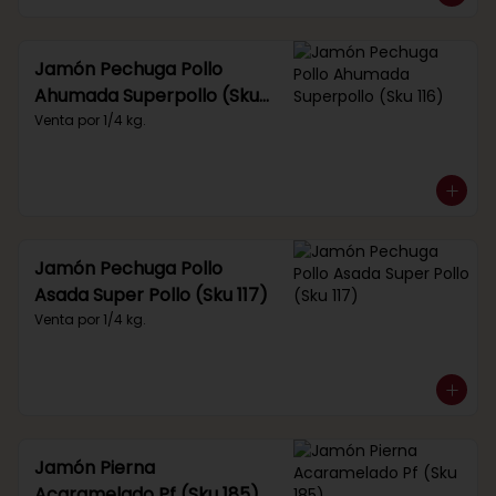
Jamón Pechuga Pollo
Ahumada Superpollo (Sku
116)
Venta por 1/4 kg.
Jamón Pechuga Pollo
Asada Super Pollo (Sku 117)
Venta por 1/4 kg.
Jamón Pierna
Acaramelado Pf (Sku 185)