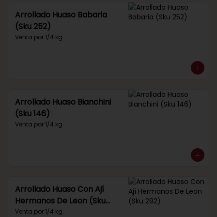
Arrollado Huaso Babaria
(Sku 252)
Venta por 1/4 kg.
Arrollado Huaso Bianchini
(Sku 146)
Venta por 1/4 kg.
Arrollado Huaso Con Ají
Hermanos De Leon (Sku
292)
Venta por 1/4 kg.