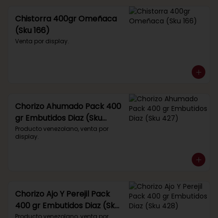
Chistorra 400gr Omeñaca
(Sku 166)
Venta por display.
Chorizo Ahumado Pack 400
gr Embutidos Diaz (Sku
427)
Producto venezolano, venta por 
display.
Chorizo Ajo Y Perejil Pack
400 gr Embutidos Diaz (Sku
428)
Producto venezolano, venta por 