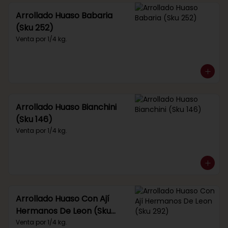
Arrollado Huaso Babaria
(Sku 252)
Venta por 1/4 kg.
Arrollado Huaso Bianchini
(Sku 146)
Venta por 1/4 kg.
Arrollado Huaso Con Ají
Hermanos De Leon (Sku
292)
Venta por 1/4 kg.