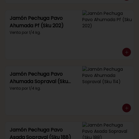
Jamón Pechuga Pavo
Ahumada Pf (Sku 202)
Venta por 1/4 kg.
Jamón Pechuga Pavo
Ahumada Sopraval (Sku
114)
Venta por 1/4 kg.
Jamón Pechuga Pavo
Asada Sopraval (Sku 188)