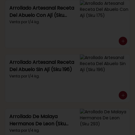
Arrollado Artesanal Receta
Del Abuelo Con Ají (Sku
175)
Venta por 1/4 kg.
Arrollado Artesanal Receta
Del Abuelo Sin Ají (Sku 196)
Venta por 1/4 kg.
Arrollado De Malaya
Hermanos De Leon (Sku
293)
Venta por 1/4 kg.