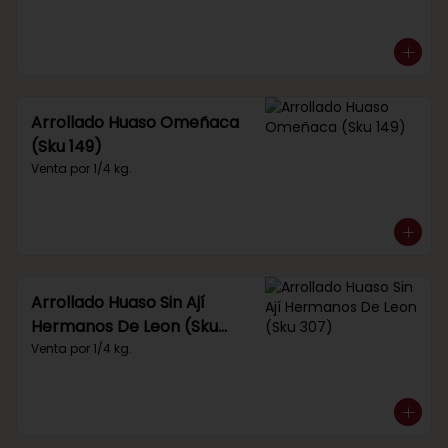
Arrollado Huaso Omeñaca
(Sku 149)
Venta por 1/4 kg.
Arrollado Huaso Sin Ají
Hermanos De Leon (Sku
307)
Venta por 1/4 kg.