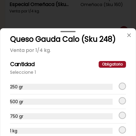
Especial Omeñaca (Sku
160)
Venta por 1/4 kg.
Queso Gauda Calo (Sku 248)
Venta por 1/4 kg.
Mortadela Jamonada Pavo
Pollo King (Sku 102)
Cantidad
Obligatorio
Venta por 1/4 kg.
Seleccione 1
250 gr
500 gr
Mortadela Jamonada
Receta Del Abuelo (Sku
750 gr
177)
Venta por 1/4 kg.
1 kg