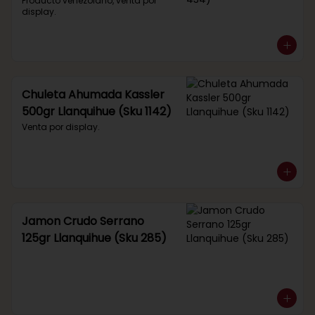
434)
Producto venezolano, venta por 
display.
Chuleta Ahumada Kassler
500gr Llanquihue (Sku 1142)
Venta por display.
Jamon Crudo Serrano
125gr Llanquihue (Sku 285)