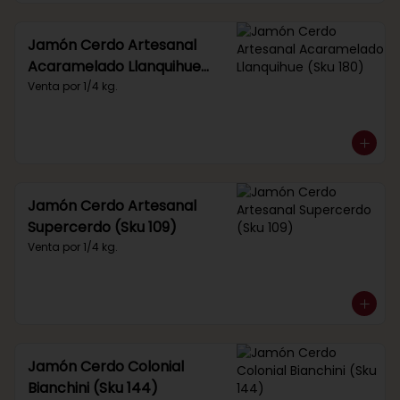
Jamón Cerdo Artesanal
Acaramelado Llanquihue
(Sku 180)
Venta por 1/4 kg.
Jamón Cerdo Artesanal
Supercerdo (Sku 109)
Venta por 1/4 kg.
Jamón Cerdo Colonial
Bianchini (Sku 144)