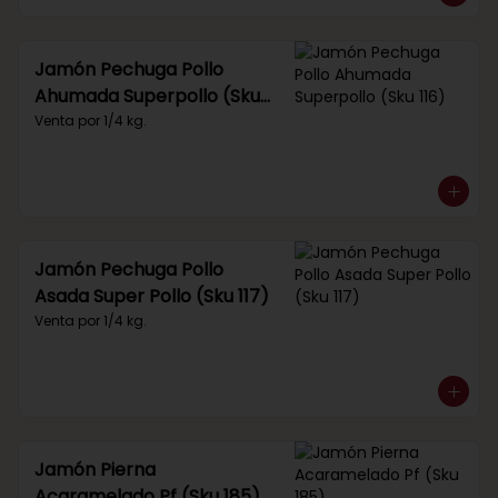
Jamón Pechuga Pollo
Ahumada Superpollo (Sku
116)
Venta por 1/4 kg.
Jamón Pechuga Pollo
Asada Super Pollo (Sku 117)
Venta por 1/4 kg.
Jamón Pierna
Acaramelado Pf (Sku 185)