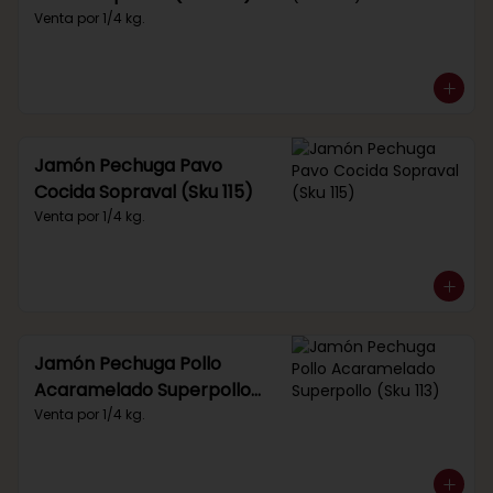
Venta por 1/4 kg.
Jamón Pechuga Pavo
Cocida Sopraval (Sku 115)
Venta por 1/4 kg.
Jamón Pechuga Pollo
Acaramelado Superpollo
(Sku 113)
Venta por 1/4 kg.