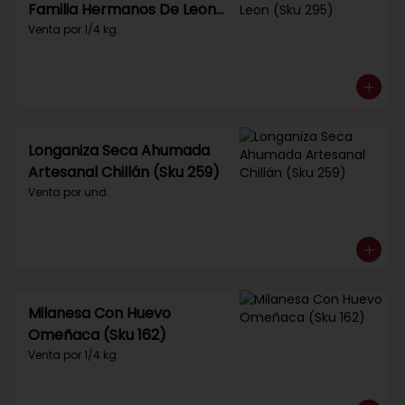
Familia Hermanos De Leon
(Sku 295)
Venta por 1/4 kg.
Longaniza Seca Ahumada
Artesanal Chillán (Sku 259)
Venta por und.
Milanesa Con Huevo
Omeñaca (Sku 162)
Venta por 1/4 kg.