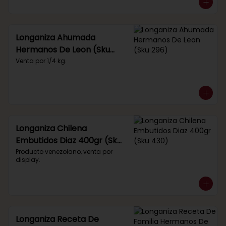
Longaniza Ahumada
Hermanos De Leon (Sku
296)
Venta por 1/4 kg.
Longaniza Chilena
Embutidos Diaz 400gr (Sku
430)
Producto venezolano, venta por 
display.
Longaniza Receta De