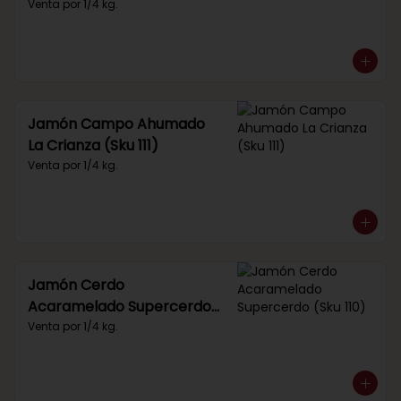
Venta por 1/4 kg.
Jamón Campo Ahumado
La Crianza (Sku 111)
Venta por 1/4 kg.
Jamón Cerdo
Acaramelado Supercerdo
(Sku 110)
Venta por 1/4 kg.