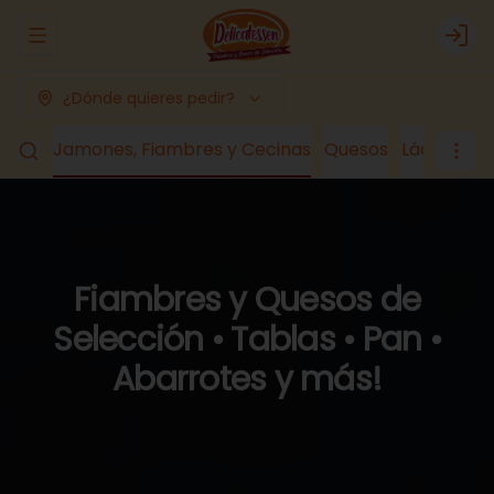
Abrir menu de navegación
Logi
¿Dónde quieres pedir?
romo
Jamones, Fiambres y Cecinas
Quesos
Lácteos y
Fiambres y Quesos de
Selección • Tablas • Pan •
Abarrotes y más!