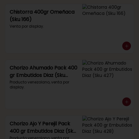
Chistorra 400gr Omeñaca
(Sku 166)
Venta por display.
Chorizo Ahumado Pack 400
gr Embutidos Diaz (Sku
427)
Producto venezolano, venta por 
display.
Chorizo Ajo Y Perejil Pack
400 gr Embutidos Diaz (Sku
428)
Producto venezolano, venta por 