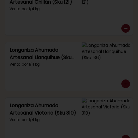
Artesanal Chillán (Sku 121)
Venta por 1/4 kg.
Longaniza Ahumada
Artesanal Llanquihue (Sku
136)
Venta por 1/4 kg
Longaniza Ahumada
Artesanal Victoria (Sku 310)
Venta por 1/4 kg.