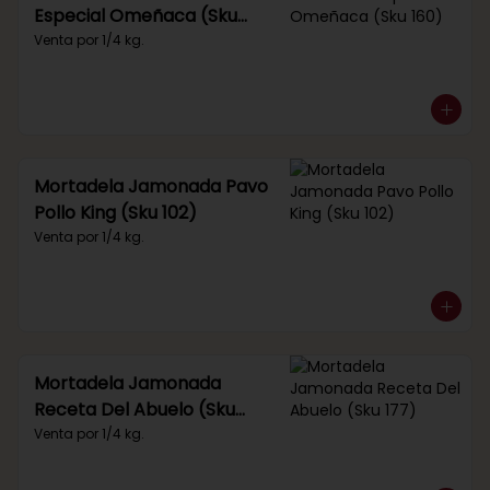
Especial Omeñaca (Sku
160)
Venta por 1/4 kg.
Mortadela Jamonada Pavo
Pollo King (Sku 102)
Venta por 1/4 kg.
Mortadela Jamonada
Receta Del Abuelo (Sku
177)
Venta por 1/4 kg.