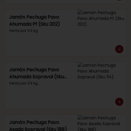
Jamón Pechuga Pavo
Ahumada Pf (Sku 202)
Venta por 1/4 kg.
Jamón Pechuga Pavo
Ahumada Sopraval (Sku
114)
Venta por 1/4 kg.
Jamón Pechuga Pavo
Asada Sopraval (Sku 188)