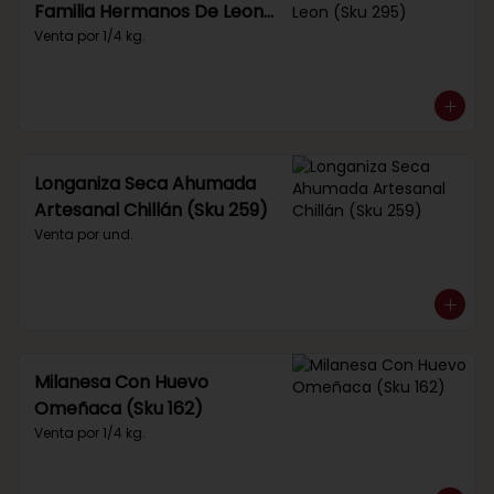
Familia Hermanos De Leon
(Sku 295)
Venta por 1/4 kg.
Longaniza Seca Ahumada
Artesanal Chillán (Sku 259)
Venta por und.
Milanesa Con Huevo
Omeñaca (Sku 162)
Venta por 1/4 kg.