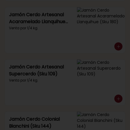
Jamón Cerdo Artesanal
Acaramelado Llanquihue
(Sku 180)
Venta por 1/4 kg.
Jamón Cerdo Artesanal
Supercerdo (Sku 109)
Venta por 1/4 kg.
Jamón Cerdo Colonial
Bianchini (Sku 144)