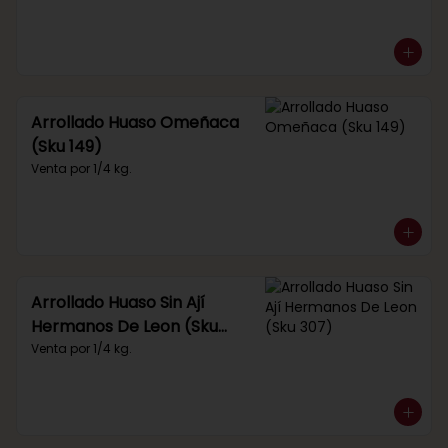
Arrollado Huaso Omeñaca
(Sku 149)
Venta por 1/4 kg.
Arrollado Huaso Sin Ají
Hermanos De Leon (Sku
307)
Venta por 1/4 kg.