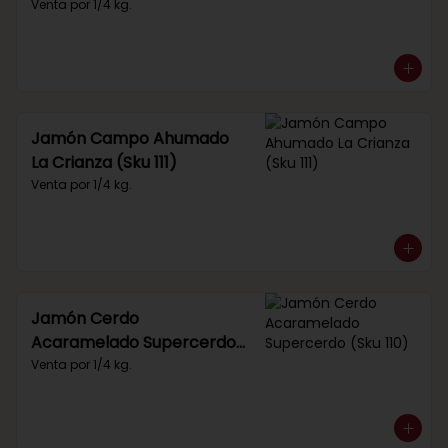
Venta por 1/4 kg.
Jamón Campo Ahumado
La Crianza (Sku 111)
Venta por 1/4 kg.
Jamón Cerdo
Acaramelado Supercerdo
(Sku 110)
Venta por 1/4 kg.