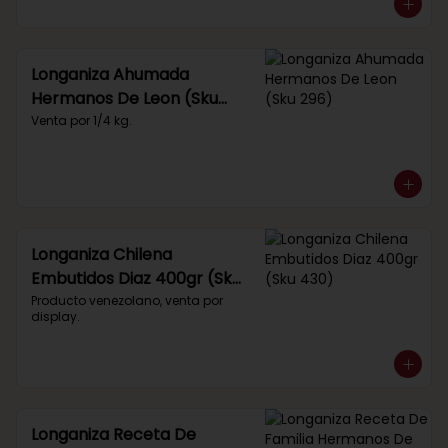
Longaniza Ahumada
Hermanos De Leon (Sku
296)
Venta por 1/4 kg.
Longaniza Chilena
Embutidos Diaz 400gr (Sku
430)
Producto venezolano, venta por 
display.
Longaniza Receta De