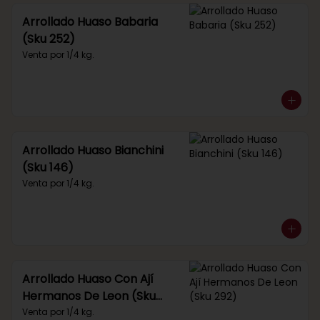
Arrollado Huaso Babaria
(Sku 252)
Venta por 1/4 kg.
Arrollado Huaso Bianchini
(Sku 146)
Venta por 1/4 kg.
Arrollado Huaso Con Ají
Hermanos De Leon (Sku
292)
Venta por 1/4 kg.