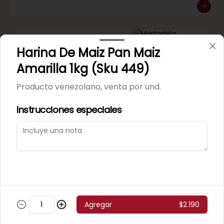
Mortadela Jamonada
Harina De Maiz Pan Maiz
Supercerdo (Sku 101)
Venta por 1/4 kg.
Amarilla 1kg (Sku 449)
Producto venezolano, venta por und.
Instrucciones especiales
Mortadela Jamonada
Superpollo (Sku 100)
Venta por 1/4 kg.
Agregar
$2.190
Mortadela Lisa Omeñaca