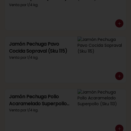
Venta por 1/4 kg.
Jamón Pechuga Pavo
Cocida Sopraval (Sku 115)
Venta por 1/4 kg.
Jamón Pechuga Pollo
Acaramelado Superpollo
(Sku 113)
Venta por 1/4 kg.