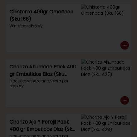
Chistorra 400gr Omeñaca
(Sku 166)
Venta por display.
Chorizo Ahumado Pack 400
gr Embutidos Diaz (Sku
427)
Producto venezolano, venta por 
display.
Chorizo Ajo Y Perejil Pack
400 gr Embutidos Diaz (Sku
428)
Producto venezolano, venta por 