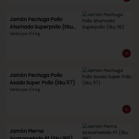
Jamón Pechuga Pollo
Ahumada Superpollo (Sku
116)
Venta por 1/4 kg.
Jamón Pechuga Pollo
Asada Super Pollo (Sku 117)
Venta por 1/4 kg.
Jamón Pierna
Acaramelado Pf (Sku 185)