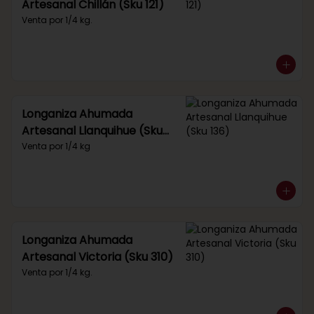
Artesanal Chillán (Sku 121)
Venta por 1/4 kg.
Longaniza Ahumada
Artesanal Llanquihue (Sku
136)
Venta por 1/4 kg
Longaniza Ahumada
Artesanal Victoria (Sku 310)
Venta por 1/4 kg.