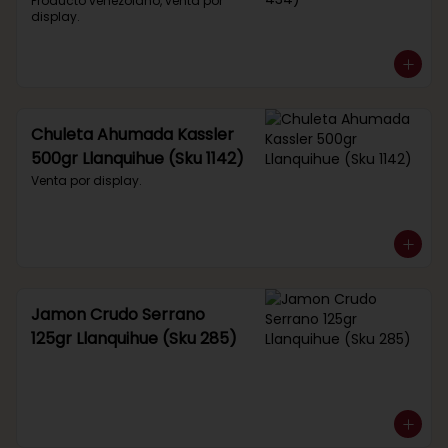
434)
Producto venezolano, venta por 
display.
Chuleta Ahumada Kassler
500gr Llanquihue (Sku 1142)
Venta por display.
Jamon Crudo Serrano
125gr Llanquihue (Sku 285)