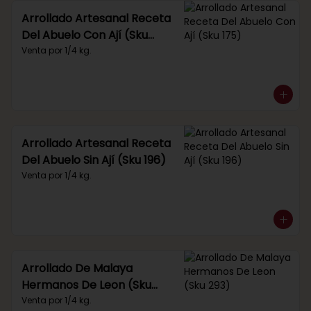
Arrollado Artesanal Receta
Del Abuelo Con Ají (Sku
175)
Venta por 1/4 kg.
Arrollado Artesanal Receta
Del Abuelo Sin Ají (Sku 196)
Venta por 1/4 kg.
Arrollado De Malaya
Hermanos De Leon (Sku
293)
Venta por 1/4 kg.