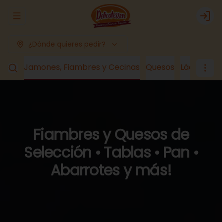
Abrir menu de navegación
Logi
¿Dónde quieres pedir?
romo
Jamones, Fiambres y Cecinas
Quesos
Lácteos y
Fiambres y Quesos de
Selección • Tablas • Pan •
Abarrotes y más!