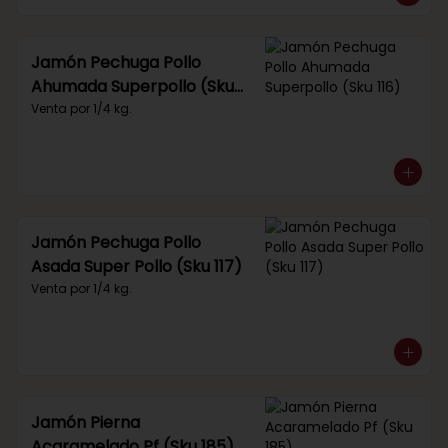
Jamón Pechuga Pollo
Ahumada Superpollo (Sku
116)
Venta por 1/4 kg.
Jamón Pechuga Pollo
Asada Super Pollo (Sku 117)
Venta por 1/4 kg.
Jamón Pierna
Acaramelado Pf (Sku 185)