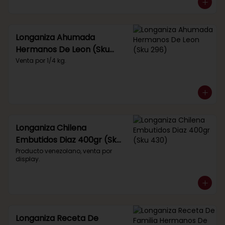
Longaniza Ahumada
Hermanos De Leon (Sku
296)
Venta por 1/4 kg.
Longaniza Chilena
Embutidos Diaz 400gr (Sku
430)
Producto venezolano, venta por 
display.
Longaniza Receta De