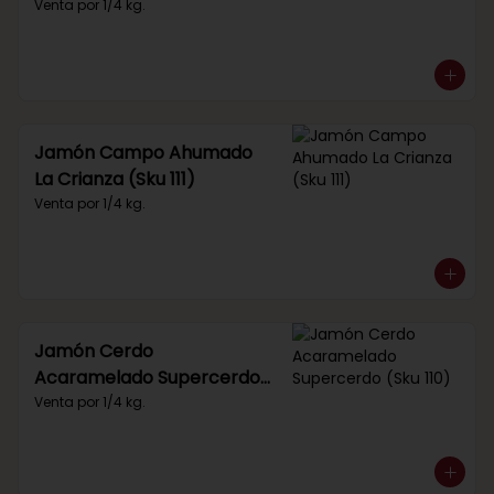
Venta por 1/4 kg.
Jamón Campo Ahumado
La Crianza (Sku 111)
Venta por 1/4 kg.
Jamón Cerdo
Acaramelado Supercerdo
(Sku 110)
Venta por 1/4 kg.