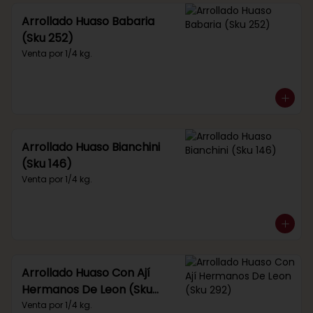
Arrollado Huaso Babaria
(Sku 252)
Venta por 1/4 kg.
Arrollado Huaso Bianchini
(Sku 146)
Venta por 1/4 kg.
Arrollado Huaso Con Ají
Hermanos De Leon (Sku
292)
Venta por 1/4 kg.