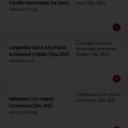
Familia Hermanos De Leon
(Sku 295)
Venta por 1/4 kg.
Longaniza Seca Ahumada
Artesanal Chillán (Sku 259)
Venta por und.
Milanesa Con Huevo
Omeñaca (Sku 162)
Venta por 1/4 kg.