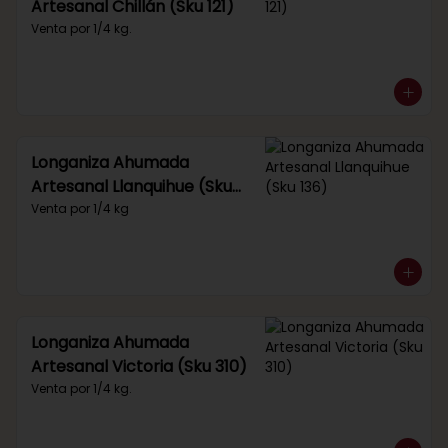
Artesanal Chillán (Sku 121)
Venta por 1/4 kg.
Longaniza Ahumada
Artesanal Llanquihue (Sku
136)
Venta por 1/4 kg
Longaniza Ahumada
Artesanal Victoria (Sku 310)
Venta por 1/4 kg.