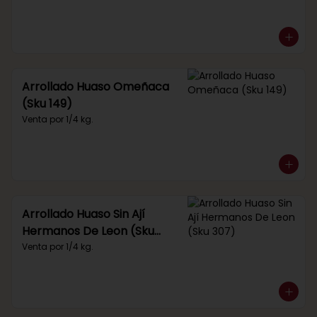
Arrollado Huaso Omeñaca
(Sku 149)
Venta por 1/4 kg.
Arrollado Huaso Sin Ají
Hermanos De Leon (Sku
307)
Venta por 1/4 kg.