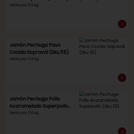
Venta por 1/4 kg.
Jamón Pechuga Pavo
Cocida Sopraval (Sku 115)
Venta por 1/4 kg.
Jamón Pechuga Pollo
Acaramelado Superpollo
(Sku 113)
Venta por 1/4 kg.