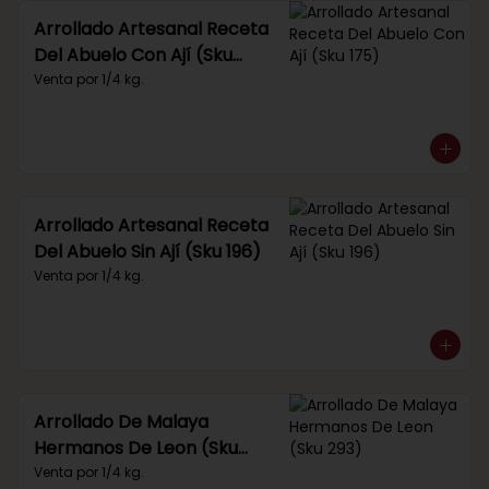
Arrollado Artesanal Receta
Del Abuelo Con Ají (Sku
175)
Venta por 1/4 kg.
Arrollado Artesanal Receta
Del Abuelo Sin Ají (Sku 196)
Venta por 1/4 kg.
Arrollado De Malaya
Hermanos De Leon (Sku
293)
Venta por 1/4 kg.