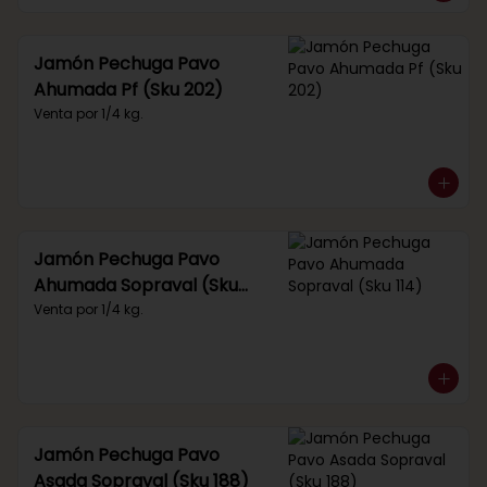
Jamón Pechuga Pavo
Ahumada Pf (Sku 202)
Venta por 1/4 kg.
Jamón Pechuga Pavo
Ahumada Sopraval (Sku
114)
Venta por 1/4 kg.
Jamón Pechuga Pavo
Asada Sopraval (Sku 188)