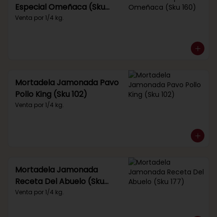
Especial Omeñaca (Sku
160)
Venta por 1/4 kg.
Mortadela Jamonada Pavo
Pollo King (Sku 102)
Venta por 1/4 kg.
Mortadela Jamonada
Receta Del Abuelo (Sku
177)
Venta por 1/4 kg.