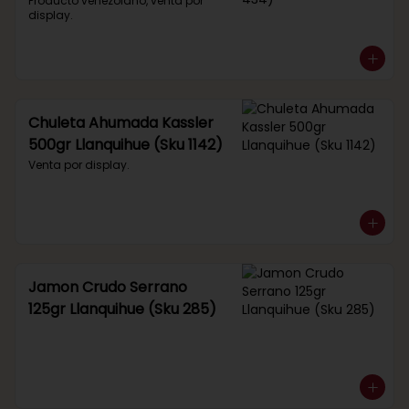
434)
Producto venezolano, venta por 
display.
Chuleta Ahumada Kassler
500gr Llanquihue (Sku 1142)
Venta por display.
Jamon Crudo Serrano
125gr Llanquihue (Sku 285)