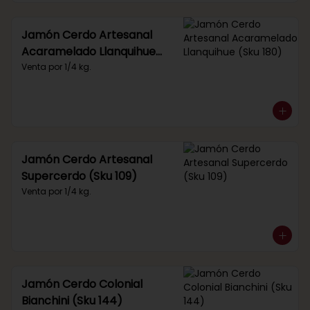
Jamón Cerdo Artesanal
Acaramelado Llanquihue
(Sku 180)
Venta por 1/4 kg.
Jamón Cerdo Artesanal
Supercerdo (Sku 109)
Venta por 1/4 kg.
Jamón Cerdo Colonial
Bianchini (Sku 144)