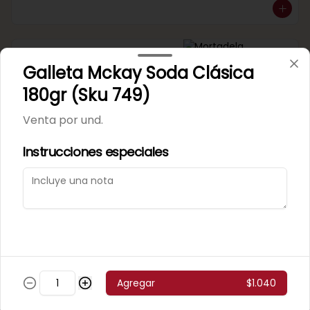
Mortadela Jamonada
Galleta Mckay Soda Clásica
Supercerdo (Sku 101)
Venta por 1/4 kg.
180gr (Sku 749)
Venta por und.
Instrucciones especiales
Mortadela Jamonada
Superpollo (Sku 100)
Venta por 1/4 kg.
Agregar
$1.040
Mortadela Lisa Omeñaca