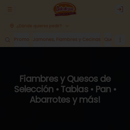
Abrir menu de navegación
Logi
¿Dónde quieres pedir?
Promo
Jamones, Fiambres y Cecinas
Quesos
Lá
Fiambres y Quesos de
Selección • Tablas • Pan •
Abarrotes y más!