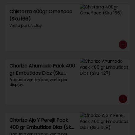
Chistorra 400gr Omeñaca
(Sku 166)
Venta por display.
Chorizo Ahumado Pack 400
gr Embutidos Diaz (Sku
427)
Producto venezolano, venta por 
display.
Chorizo Ajo Y Perejil Pack
400 gr Embutidos Diaz (Sku
428)
Producto venezolano, venta por 