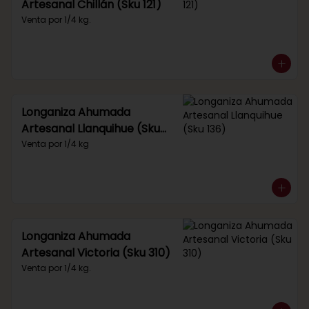
Artesanal Chillán (Sku 121)
Venta por 1/4 kg.
Longaniza Ahumada
Artesanal Llanquihue (Sku
136)
Venta por 1/4 kg
Longaniza Ahumada
Artesanal Victoria (Sku 310)
Venta por 1/4 kg.