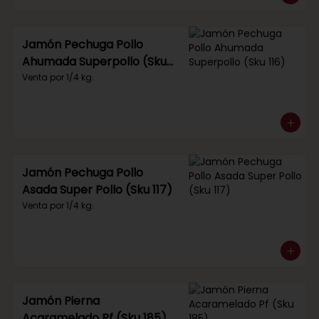
Jamón Pechuga Pollo
Ahumada Superpollo (Sku
116)
Venta por 1/4 kg.
Jamón Pechuga Pollo
Asada Super Pollo (Sku 117)
Venta por 1/4 kg.
Jamón Pierna
Acaramelado Pf (Sku 185)