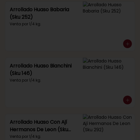
Arrollado Huaso Babaria
(Sku 252)
Venta por 1/4 kg.
Arrollado Huaso Bianchini
(Sku 146)
Venta por 1/4 kg.
Arrollado Huaso Con Ají
Hermanos De Leon (Sku
292)
Venta por 1/4 kg.