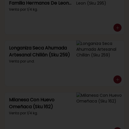
Familia Hermanos De Leon
(Sku 295)
Venta por 1/4 kg.
Longaniza Seca Ahumada
Artesanal Chillán (Sku 259)
Venta por und.
Milanesa Con Huevo
Omeñaca (Sku 162)
Venta por 1/4 kg.