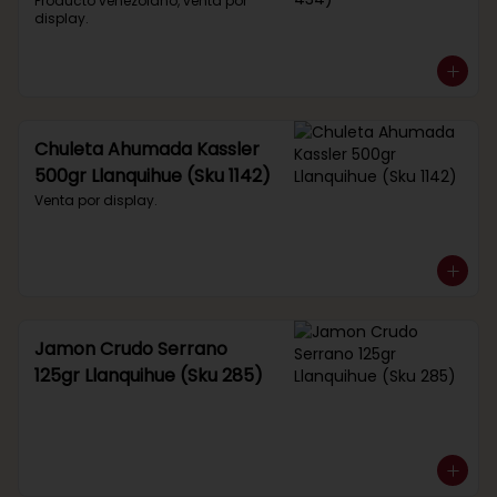
434)
Producto venezolano, venta por 
display.
Chuleta Ahumada Kassler
500gr Llanquihue (Sku 1142)
Venta por display.
Jamon Crudo Serrano
125gr Llanquihue (Sku 285)