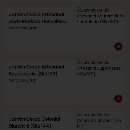
Jamón Cerdo Artesanal
Acaramelado Llanquihue
(Sku 180)
Venta por 1/4 kg.
Jamón Cerdo Artesanal
Supercerdo (Sku 109)
Venta por 1/4 kg.
Jamón Cerdo Colonial
Bianchini (Sku 144)