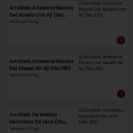
Arrollado Artesanal Receta
Del Abuelo Con Ají (Sku
175)
Venta por 1/4 kg.
Arrollado Artesanal Receta
Del Abuelo Sin Ají (Sku 196)
Venta por 1/4 kg.
Arrollado De Malaya
Hermanos De Leon (Sku
293)
Venta por 1/4 kg.