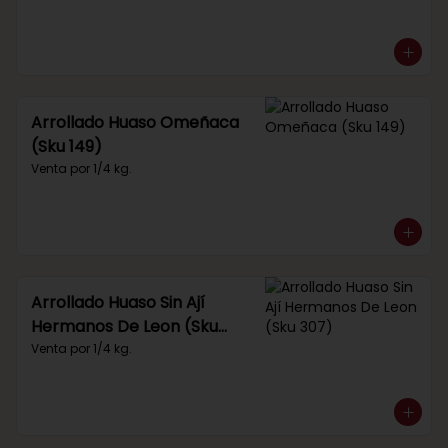
Arrollado Huaso Omeñaca
(Sku 149)
Venta por 1/4 kg.
Arrollado Huaso Sin Ají
Hermanos De Leon (Sku
307)
Venta por 1/4 kg.