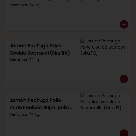
Venta por 1/4 kg.
Jamón Pechuga Pavo
Cocida Sopraval (Sku 115)
Venta por 1/4 kg.
Jamón Pechuga Pollo
Acaramelado Superpollo
(Sku 113)
Venta por 1/4 kg.