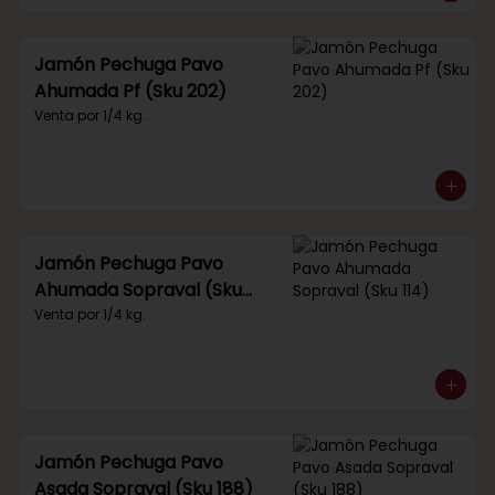
Jamón Pechuga Pavo
Ahumada Pf (Sku 202)
Venta por 1/4 kg.
Jamón Pechuga Pavo
Ahumada Sopraval (Sku
114)
Venta por 1/4 kg.
Jamón Pechuga Pavo
Asada Sopraval (Sku 188)