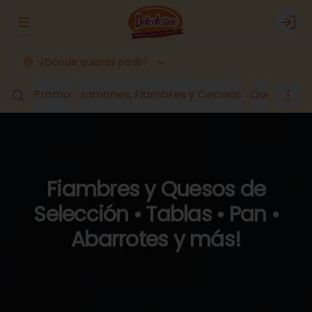
Abrir menu de navegación
Logi
¿Dónde quieres pedir?
Promo
Jamones, Fiambres y Cecinas
Quesos
Lá
Fiambres y Quesos de
Selección • Tablas • Pan •
Abarrotes y más!