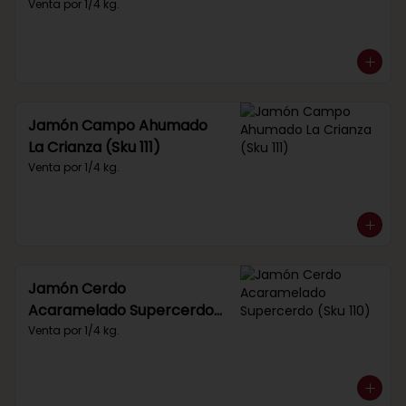
Venta por 1/4 kg.
Jamón Campo Ahumado
La Crianza (Sku 111)
Venta por 1/4 kg.
Jamón Cerdo
Acaramelado Supercerdo
(Sku 110)
Venta por 1/4 kg.