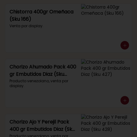
Chistorra 400gr Omeñaca
(Sku 166)
Venta por display.
Chorizo Ahumado Pack 400
gr Embutidos Diaz (Sku
427)
Producto venezolano, venta por 
display.
Chorizo Ajo Y Perejil Pack
400 gr Embutidos Diaz (Sku
428)
Producto venezolano, venta por 