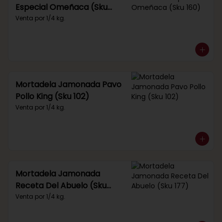
Especial Omeñaca (Sku
160)
Venta por 1/4 kg.
Mortadela Jamonada Pavo
Pollo King (Sku 102)
Venta por 1/4 kg.
Mortadela Jamonada
Receta Del Abuelo (Sku
177)
Venta por 1/4 kg.