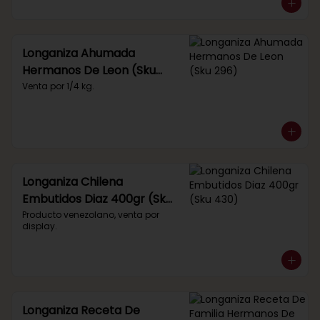
Longaniza Ahumada
Hermanos De Leon (Sku
296)
Venta por 1/4 kg.
Longaniza Chilena
Embutidos Diaz 400gr (Sku
430)
Producto venezolano, venta por 
display.
Longaniza Receta De