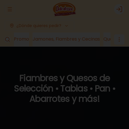
Abrir menu de navegación
Logi
¿Dónde quieres pedir?
Promo
Jamones, Fiambres y Cecinas
Quesos
Lá
Fiambres y Quesos de
Selección • Tablas • Pan •
Abarrotes y más!