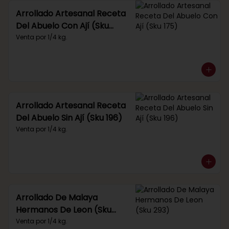
Arrollado Artesanal Receta
Del Abuelo Con Ají (Sku
175)
Venta por 1/4 kg.
Arrollado Artesanal Receta
Del Abuelo Sin Ají (Sku 196)
Venta por 1/4 kg.
Arrollado De Malaya
Hermanos De Leon (Sku
293)
Venta por 1/4 kg.