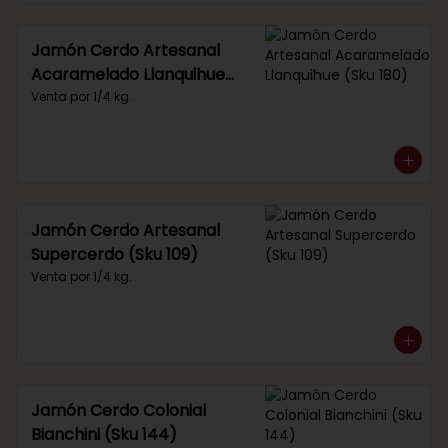
Jamón Cerdo Artesanal
Acaramelado Llanquihue
(Sku 180)
Venta por 1/4 kg.
Jamón Cerdo Artesanal
Supercerdo (Sku 109)
Venta por 1/4 kg.
Jamón Cerdo Colonial
Bianchini (Sku 144)