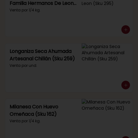
Familia Hermanos De Leon
(Sku 295)
Venta por 1/4 kg.
Longaniza Seca Ahumada
Artesanal Chillán (Sku 259)
Venta por und.
Milanesa Con Huevo
Omeñaca (Sku 162)
Venta por 1/4 kg.