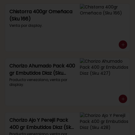
Chistorra 400gr Omeñaca
(Sku 166)
Venta por display.
Chorizo Ahumado Pack 400
gr Embutidos Diaz (Sku
427)
Producto venezolano, venta por 
display.
Chorizo Ajo Y Perejil Pack
400 gr Embutidos Diaz (Sku
428)
Producto venezolano, venta por 