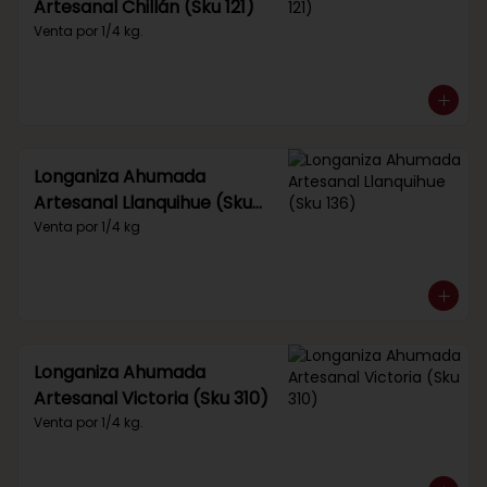
Artesanal Chillán (Sku 121)
Venta por 1/4 kg.
Longaniza Ahumada
Artesanal Llanquihue (Sku
136)
Venta por 1/4 kg
Longaniza Ahumada
Artesanal Victoria (Sku 310)
Venta por 1/4 kg.