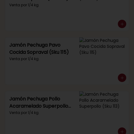
Venta por 1/4 kg.
Jamón Pechuga Pavo
Cocida Sopraval (Sku 115)
Venta por 1/4 kg.
Jamón Pechuga Pollo
Acaramelado Superpollo
(Sku 113)
Venta por 1/4 kg.