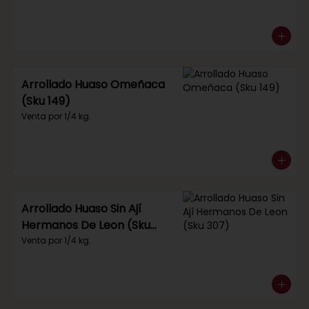
Arrollado Huaso Omeñaca
(Sku 149)
Venta por 1/4 kg.
Arrollado Huaso Sin Ají
Hermanos De Leon (Sku
307)
Venta por 1/4 kg.