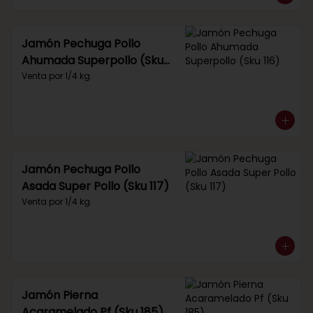
Jamón Pechuga Pollo
Ahumada Superpollo (Sku
116)
Venta por 1/4 kg.
Jamón Pechuga Pollo
Asada Super Pollo (Sku 117)
Venta por 1/4 kg.
Jamón Pierna
Acaramelado Pf (Sku 185)