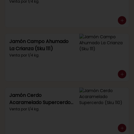
Venta por 1/4 kg.
Jamón Campo Ahumado
La Crianza (Sku 111)
Venta por 1/4 kg.
Jamón Cerdo
Acaramelado Supercerdo
(Sku 110)
Venta por 1/4 kg.