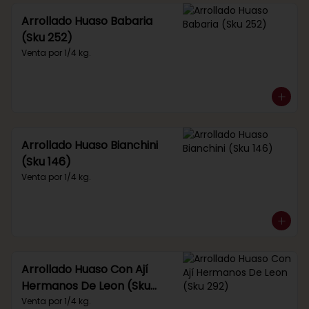
Arrollado Huaso Babaria
(Sku 252)
Venta por 1/4 kg.
Arrollado Huaso Bianchini
(Sku 146)
Venta por 1/4 kg.
Arrollado Huaso Con Ají
Hermanos De Leon (Sku
292)
Venta por 1/4 kg.