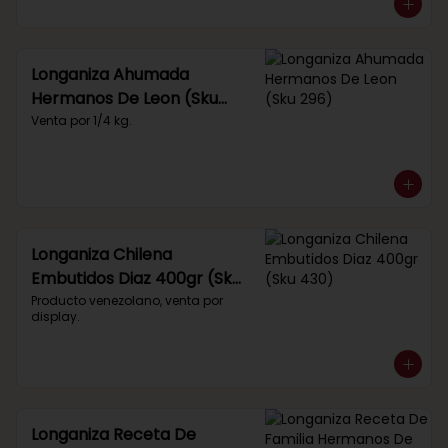
Longaniza Ahumada
Hermanos De Leon (Sku
296)
Venta por 1/4 kg.
Longaniza Chilena
Embutidos Diaz 400gr (Sku
430)
Producto venezolano, venta por 
display.
Longaniza Receta De