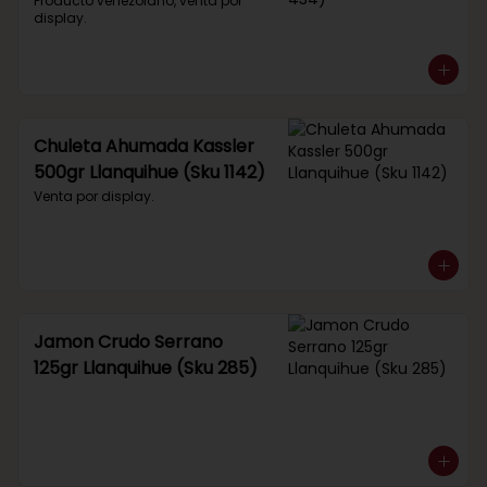
434)
Producto venezolano, venta por 
display.
Chuleta Ahumada Kassler
500gr Llanquihue (Sku 1142)
Venta por display.
Jamon Crudo Serrano
125gr Llanquihue (Sku 285)