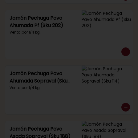
Jamón Pechuga Pavo
Ahumada Pf (Sku 202)
Venta por 1/4 kg.
Jamón Pechuga Pavo
Ahumada Sopraval (Sku
114)
Venta por 1/4 kg.
Jamón Pechuga Pavo
Asada Sopraval (Sku 188)