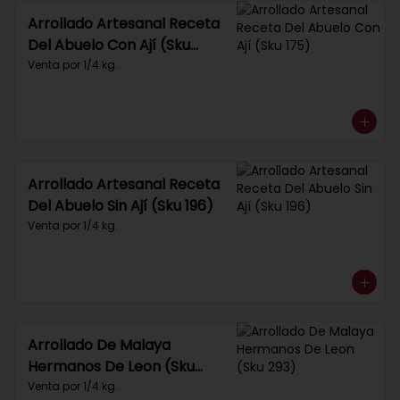
Arrollado Artesanal Receta
Del Abuelo Con Ají (Sku
175)
Venta por 1/4 kg.
Arrollado Artesanal Receta
Del Abuelo Sin Ají (Sku 196)
Venta por 1/4 kg.
Arrollado De Malaya
Hermanos De Leon (Sku
293)
Venta por 1/4 kg.