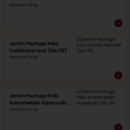
Venta por 1/4 kg.
Jamón Pechuga Pavo
Cocida Sopraval (Sku 115)
Venta por 1/4 kg.
Jamón Pechuga Pollo
Acaramelado Superpollo
(Sku 113)
Venta por 1/4 kg.