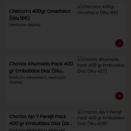
Chistorra 400gr Omeñaca
(Sku 166)
Venta por display.
Chorizo Ahumado Pack 400
gr Embutidos Diaz (Sku
427)
Producto venezolano, venta por 
display.
Chorizo Ajo Y Perejil Pack
400 gr Embutidos Diaz (Sku
428)
Producto venezolano, venta por 