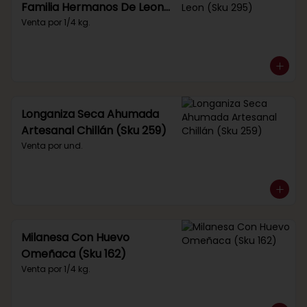
Familia Hermanos De Leon
(Sku 295)
Venta por 1/4 kg.
Longaniza Seca Ahumada
Artesanal Chillán (Sku 259)
Venta por und.
Milanesa Con Huevo
Omeñaca (Sku 162)
Venta por 1/4 kg.