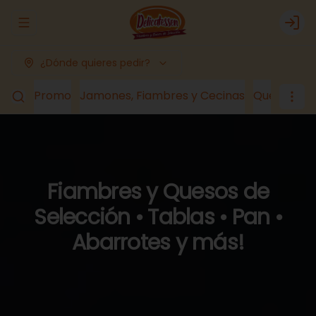
Abrir menu de navegación
Logi
¿Dónde quieres pedir?
Promo
Jamones, Fiambres y Cecinas
Quesos
Lá
Fiambres y Quesos de
Selección • Tablas • Pan •
Abarrotes y más!