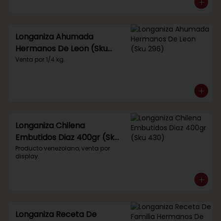
Longaniza Ahumada
Hermanos De Leon (Sku
296)
Venta por 1/4 kg.
Longaniza Chilena
Embutidos Diaz 400gr (Sku
430)
Producto venezolano, venta por 
display.
Longaniza Receta De