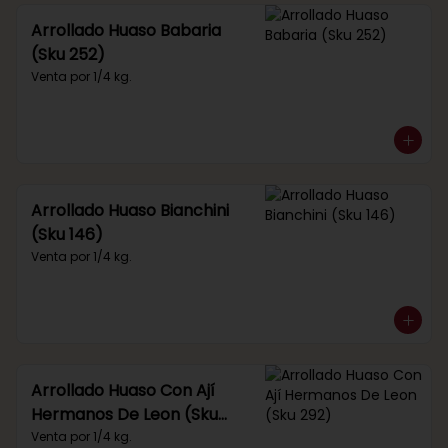
Arrollado Huaso Babaria
(Sku 252)
Venta por 1/4 kg.
Arrollado Huaso Bianchini
(Sku 146)
Venta por 1/4 kg.
Arrollado Huaso Con Ají
Hermanos De Leon (Sku
292)
Venta por 1/4 kg.