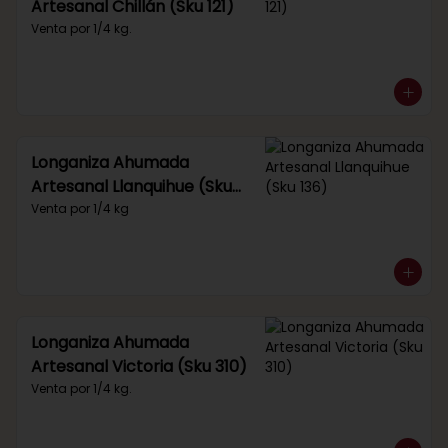
Artesanal Chillán (Sku 121)
Venta por 1/4 kg.
Longaniza Ahumada
Artesanal Llanquihue (Sku
136)
Venta por 1/4 kg
Longaniza Ahumada
Artesanal Victoria (Sku 310)
Venta por 1/4 kg.