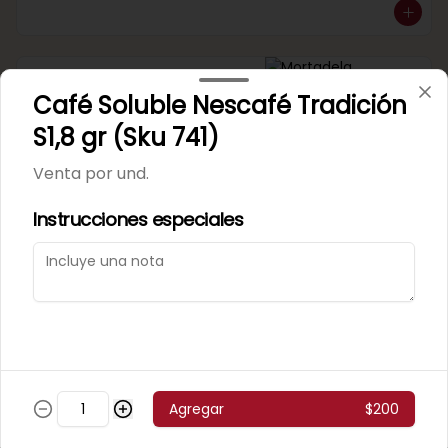
Mortadela Jamonada
Café Soluble Nescafé Tradición
Supercerdo (Sku 101)
Venta por 1/4 kg.
S1,8 gr (Sku 741)
Venta por und.
Instrucciones especiales
Mortadela Jamonada
Superpollo (Sku 100)
Venta por 1/4 kg.
Agregar
$200
Mortadela Lisa Omeñaca