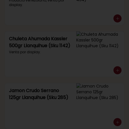
434)
Producto venezolano, venta por 
display.
Chuleta Ahumada Kassler
500gr Llanquihue (Sku 1142)
Venta por display.
Jamon Crudo Serrano
125gr Llanquihue (Sku 285)