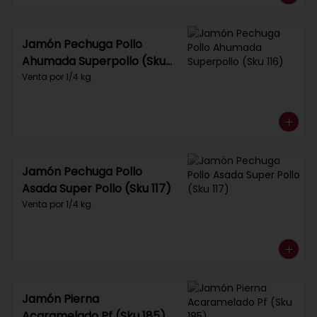
Jamón Pechuga Pollo
Ahumada Superpollo (Sku
116)
Venta por 1/4 kg.
Jamón Pechuga Pollo
Asada Super Pollo (Sku 117)
Venta por 1/4 kg.
Jamón Pierna
Acaramelado Pf (Sku 185)