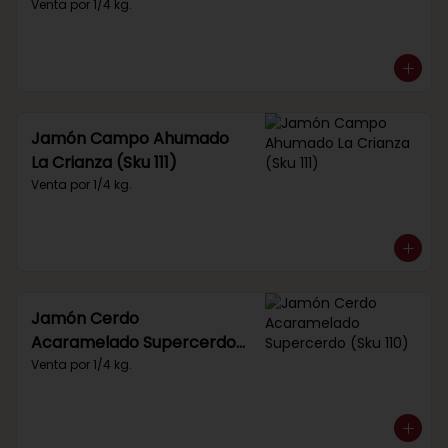
Venta por 1/4 kg.
Jamón Campo Ahumado
La Crianza (Sku 111)
Venta por 1/4 kg.
Jamón Cerdo
Acaramelado Supercerdo
(Sku 110)
Venta por 1/4 kg.