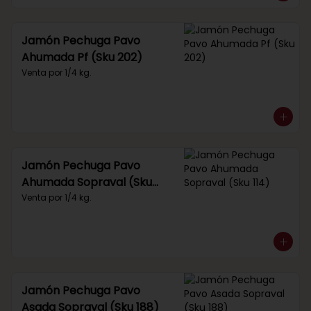
Jamón Pechuga Pavo
Ahumada Pf (Sku 202)
Venta por 1/4 kg.
Jamón Pechuga Pavo
Ahumada Sopraval (Sku
114)
Venta por 1/4 kg.
Jamón Pechuga Pavo
Asada Sopraval (Sku 188)