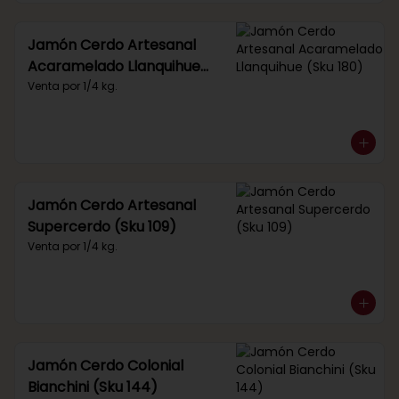
Jamón Cerdo Artesanal
Acaramelado Llanquihue
(Sku 180)
Venta por 1/4 kg.
Jamón Cerdo Artesanal
Supercerdo (Sku 109)
Venta por 1/4 kg.
Jamón Cerdo Colonial
Bianchini (Sku 144)