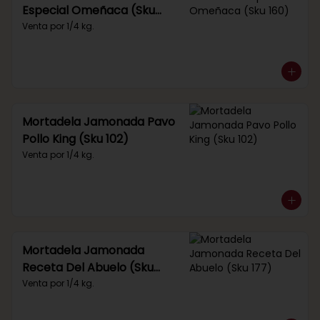
Especial Omeñaca (Sku
160)
Venta por 1/4 kg.
Mortadela Jamonada Pavo
Pollo King (Sku 102)
Venta por 1/4 kg.
Mortadela Jamonada
Receta Del Abuelo (Sku
177)
Venta por 1/4 kg.