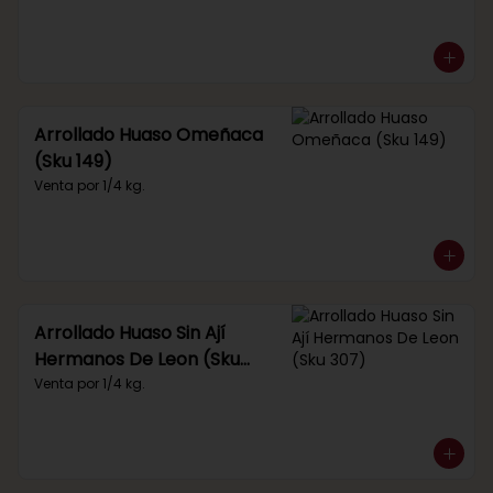
Arrollado Huaso Omeñaca
(Sku 149)
Venta por 1/4 kg.
Arrollado Huaso Sin Ají
Hermanos De Leon (Sku
307)
Venta por 1/4 kg.