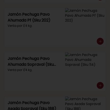
Jamón Pechuga Pavo
Ahumada Pf (Sku 202)
Venta por 1/4 kg.
Jamón Pechuga Pavo
Ahumada Sopraval (Sku
114)
Venta por 1/4 kg.
Jamón Pechuga Pavo
Asada Sopraval (Sku 188)