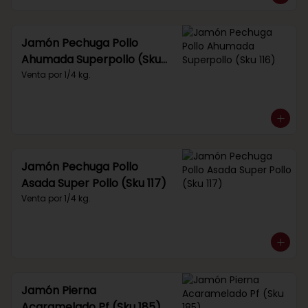
Jamón Pechuga Pollo
Ahumada Superpollo (Sku
116)
Venta por 1/4 kg.
Jamón Pechuga Pollo
Asada Super Pollo (Sku 117)
Venta por 1/4 kg.
Jamón Pierna
Acaramelado Pf (Sku 185)