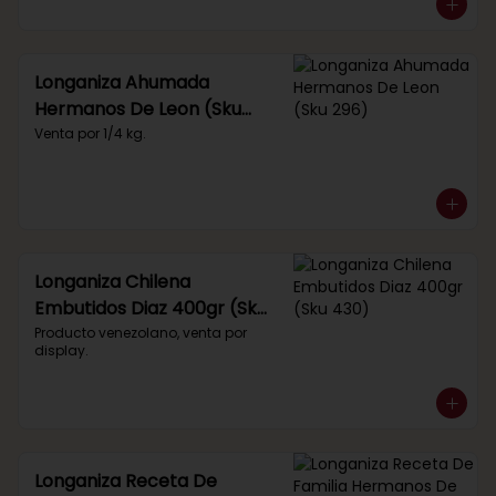
Longaniza Ahumada
Hermanos De Leon (Sku
296)
Venta por 1/4 kg.
Longaniza Chilena
Embutidos Diaz 400gr (Sku
430)
Producto venezolano, venta por 
display.
Longaniza Receta De