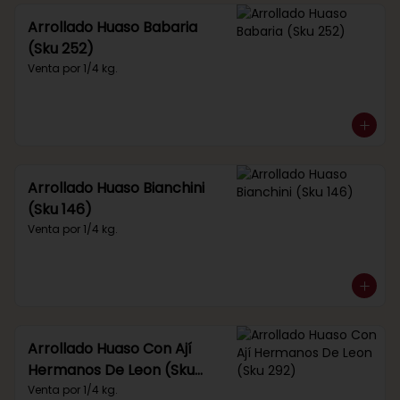
Arrollado Huaso Babaria
(Sku 252)
Venta por 1/4 kg.
Arrollado Huaso Bianchini
(Sku 146)
Venta por 1/4 kg.
Arrollado Huaso Con Ají
Hermanos De Leon (Sku
292)
Venta por 1/4 kg.