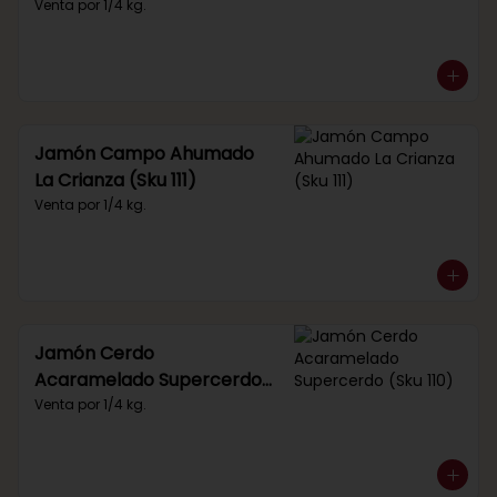
Venta por 1/4 kg.
Jamón Campo Ahumado
La Crianza (Sku 111)
Venta por 1/4 kg.
Jamón Cerdo
Acaramelado Supercerdo
(Sku 110)
Venta por 1/4 kg.