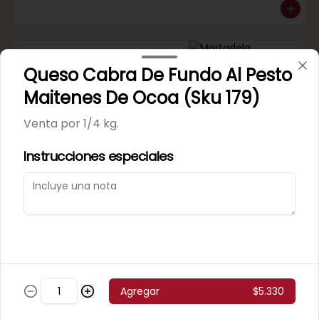
Mortadela Jamonada
Queso Cabra De Fundo Al Pesto
Supercerdo (Sku 101)
Venta por 1/4 kg.
Maitenes De Ocoa (Sku 179)
Venta por 1/4 kg.
Instrucciones especiales
Mortadela Jamonada
Superpollo (Sku 100)
Venta por 1/4 kg.
Agregar
$5.330
Mortadela Lisa Omeñaca