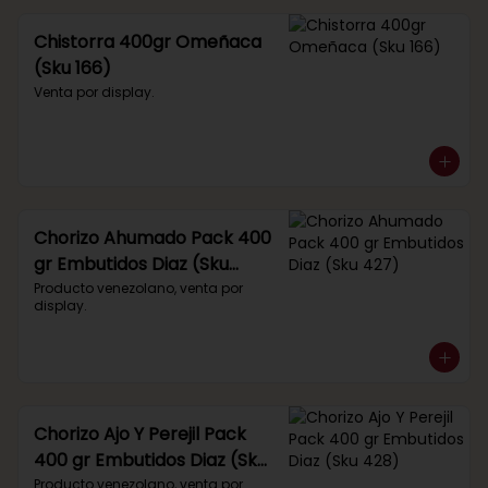
Chistorra 400gr Omeñaca
(Sku 166)
Venta por display.
Chorizo Ahumado Pack 400
gr Embutidos Diaz (Sku
427)
Producto venezolano, venta por 
display.
Chorizo Ajo Y Perejil Pack
400 gr Embutidos Diaz (Sku
428)
Producto venezolano, venta por 