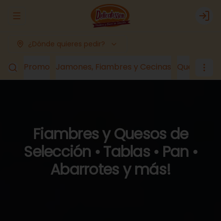
Abrir menu de navegación
Logi
¿Dónde quieres pedir?
Promo
Jamones, Fiambres y Cecinas
Quesos
Lá
Fiambres y Quesos de
Selección • Tablas • Pan •
Abarrotes y más!