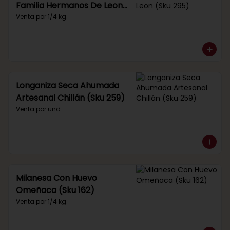
Familia Hermanos De Leon
(Sku 295)
Venta por 1/4 kg.
Longaniza Seca Ahumada
Artesanal Chillán (Sku 259)
Venta por und.
Milanesa Con Huevo
Omeñaca (Sku 162)
Venta por 1/4 kg.