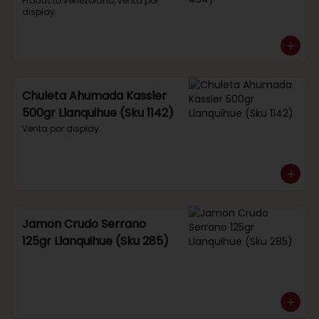
434)
Producto venezolano, venta por 
display.
Chuleta Ahumada Kassler
500gr Llanquihue (Sku 1142)
Venta por display.
Jamon Crudo Serrano
125gr Llanquihue (Sku 285)