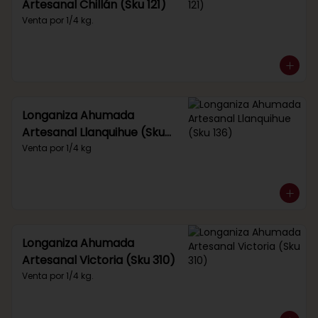
Artesanal Chillán (Sku 121)
Venta por 1/4 kg.
Longaniza Ahumada
Artesanal Llanquihue (Sku
136)
Venta por 1/4 kg
Longaniza Ahumada
Artesanal Victoria (Sku 310)
Venta por 1/4 kg.