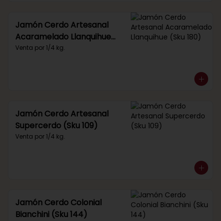
Jamón Cerdo Artesanal
Acaramelado Llanquihue
(Sku 180)
Venta por 1/4 kg.
Jamón Cerdo Artesanal
Supercerdo (Sku 109)
Venta por 1/4 kg.
Jamón Cerdo Colonial
Bianchini (Sku 144)