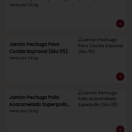
Venta por 1/4 kg.
Jamón Pechuga Pavo
Cocida Sopraval (Sku 115)
Venta por 1/4 kg.
Jamón Pechuga Pollo
Acaramelado Superpollo
(Sku 113)
Venta por 1/4 kg.