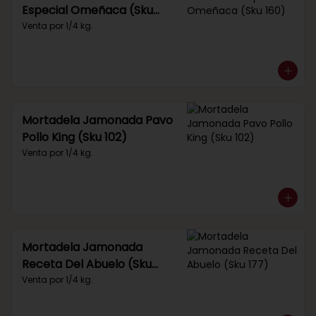
Especial Omeñaca (Sku
160)
Venta por 1/4 kg.
Mortadela Jamonada Pavo
Pollo King (Sku 102)
Venta por 1/4 kg.
Mortadela Jamonada
Receta Del Abuelo (Sku
177)
Venta por 1/4 kg.