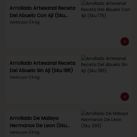
Arrollado Artesanal Receta
Del Abuelo Con Ají (Sku
175)
Venta por 1/4 kg.
Arrollado Artesanal Receta
Del Abuelo Sin Ají (Sku 196)
Venta por 1/4 kg.
Arrollado De Malaya
Hermanos De Leon (Sku
293)
Venta por 1/4 kg.