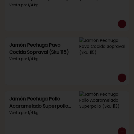
Venta por 1/4 kg.
Jamón Pechuga Pavo
Cocida Sopraval (Sku 115)
Venta por 1/4 kg.
Jamón Pechuga Pollo
Acaramelado Superpollo
(Sku 113)
Venta por 1/4 kg.