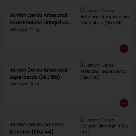
Jamón Cerdo Artesanal
Acaramelado Llanquihue
(Sku 180)
Venta por 1/4 kg.
Jamón Cerdo Artesanal
Supercerdo (Sku 109)
Venta por 1/4 kg.
Jamón Cerdo Colonial
Bianchini (Sku 144)