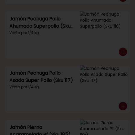
Jamón Pechuga Pollo
Ahumada Superpollo (Sku
116)
Venta por 1/4 kg.
Jamón Pechuga Pollo
Asada Super Pollo (Sku 117)
Venta por 1/4 kg.
Jamón Pierna
Acaramelado Pf (Sku 185)