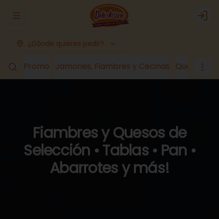
Abrir menu de navegación
Logi
¿Dónde quieres pedir?
Promo
Jamones, Fiambres y Cecinas
Quesos
Lá
Fiambres y Quesos de
Selección • Tablas • Pan •
Abarrotes y más!