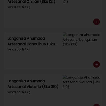
Artesanal Chillán (Sku 121)
Venta por 1/4 kg.
Longaniza Ahumada
Artesanal Llanquihue (Sku
136)
Venta por 1/4 kg
Longaniza Ahumada
Artesanal Victoria (Sku 310)
Venta por 1/4 kg.