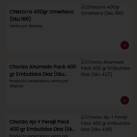
Chistorra 400gr Omeñaca
(Sku 166)
Venta por display.
Chorizo Ahumado Pack 400
gr Embutidos Diaz (Sku
427)
Producto venezolano, venta por 
display.
Chorizo Ajo Y Perejil Pack
400 gr Embutidos Diaz (Sku
428)
Producto venezolano, venta por 