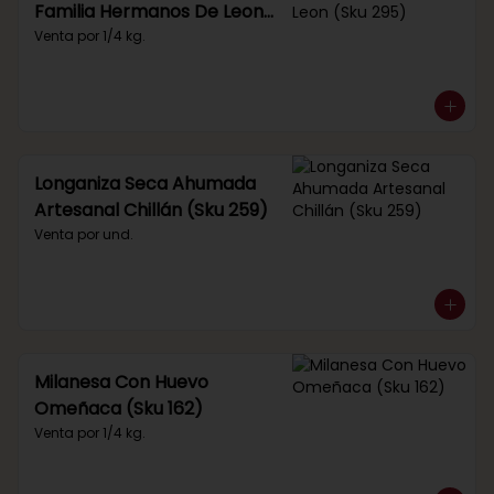
Familia Hermanos De Leon
(Sku 295)
Venta por 1/4 kg.
Longaniza Seca Ahumada
Artesanal Chillán (Sku 259)
Venta por und.
Milanesa Con Huevo
Omeñaca (Sku 162)
Venta por 1/4 kg.