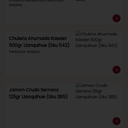
434)
Producto venezolano, venta por 
display.
Chuleta Ahumada Kassler
500gr Llanquihue (Sku 1142)
Venta por display.
Jamon Crudo Serrano
125gr Llanquihue (Sku 285)