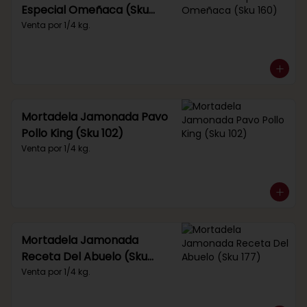
Especial Omeñaca (Sku
160)
Venta por 1/4 kg.
Mortadela Jamonada Pavo
Pollo King (Sku 102)
Venta por 1/4 kg.
Mortadela Jamonada
Receta Del Abuelo (Sku
177)
Venta por 1/4 kg.