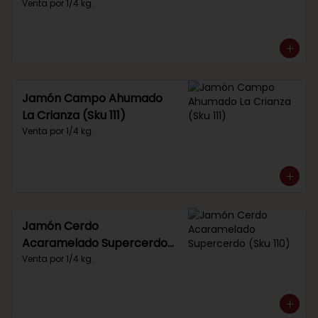
Venta por 1/4 kg.
Jamón Campo Ahumado
La Crianza (Sku 111)
Venta por 1/4 kg.
Jamón Cerdo
Acaramelado Supercerdo
(Sku 110)
Venta por 1/4 kg.