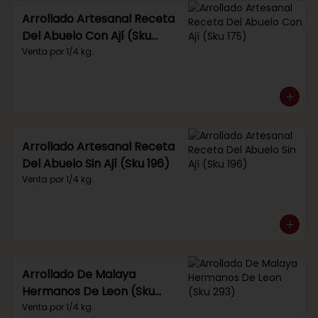
Arrollado Artesanal Receta
Del Abuelo Con Ají (Sku
175)
Venta por 1/4 kg.
Arrollado Artesanal Receta
Del Abuelo Sin Ají (Sku 196)
Venta por 1/4 kg.
Arrollado De Malaya
Hermanos De Leon (Sku
293)
Venta por 1/4 kg.