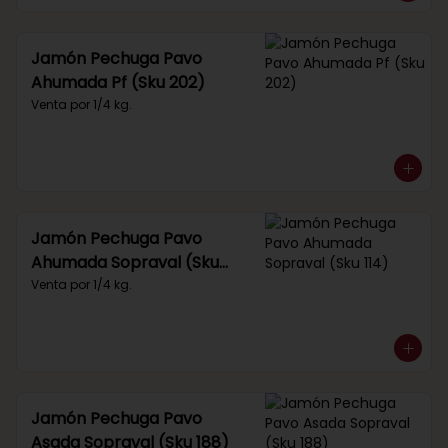
Jamón Pechuga Pavo
Ahumada Pf (Sku 202)
Venta por 1/4 kg.
Jamón Pechuga Pavo
Ahumada Sopraval (Sku
114)
Venta por 1/4 kg.
Jamón Pechuga Pavo
Asada Sopraval (Sku 188)