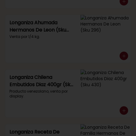
Longaniza Ahumada
Hermanos De Leon (Sku
296)
Venta por 1/4 kg.
Longaniza Chilena
Embutidos Diaz 400gr (Sku
430)
Producto venezolano, venta por 
display.
Longaniza Receta De