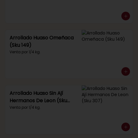
Arrollado Huaso Omeñaca
(Sku 149)
Venta por 1/4 kg.
Arrollado Huaso Sin Ají
Hermanos De Leon (Sku
307)
Venta por 1/4 kg.