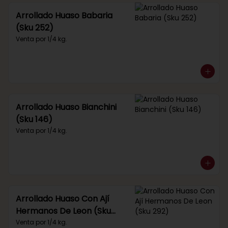
Arrollado Huaso Babaria
(Sku 252)
Venta por 1/4 kg.
Arrollado Huaso Bianchini
(Sku 146)
Venta por 1/4 kg.
Arrollado Huaso Con Ají
Hermanos De Leon (Sku
292)
Venta por 1/4 kg.