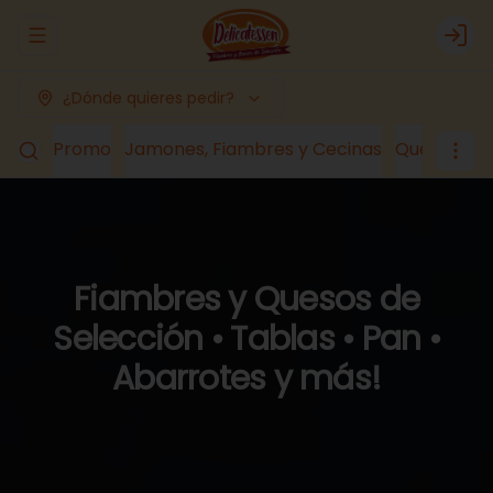
Abrir menu de navegación
Logi
¿Dónde quieres pedir?
Promo
Jamones, Fiambres y Cecinas
Quesos
Lá
Fiambres y Quesos de
Selección • Tablas • Pan •
Abarrotes y más!