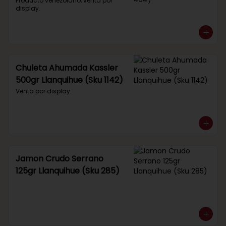
434)
Producto venezolano, venta por 
display.
Chuleta Ahumada Kassler
500gr Llanquihue (Sku 1142)
Venta por display.
Jamon Crudo Serrano
125gr Llanquihue (Sku 285)