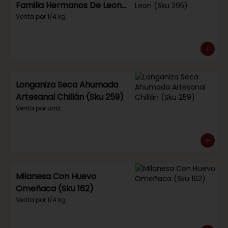
Familia Hermanos De Leon
(Sku 295)
Venta por 1/4 kg.
Longaniza Seca Ahumada
Artesanal Chillán (Sku 259)
Venta por und.
Milanesa Con Huevo
Omeñaca (Sku 162)
Venta por 1/4 kg.