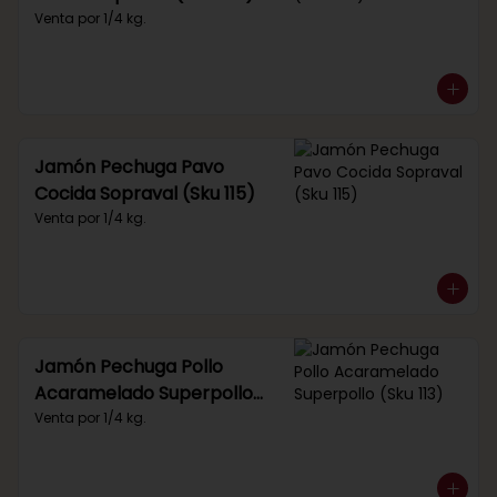
Venta por 1/4 kg.
Jamón Pechuga Pavo
Cocida Sopraval (Sku 115)
Venta por 1/4 kg.
Jamón Pechuga Pollo
Acaramelado Superpollo
(Sku 113)
Venta por 1/4 kg.