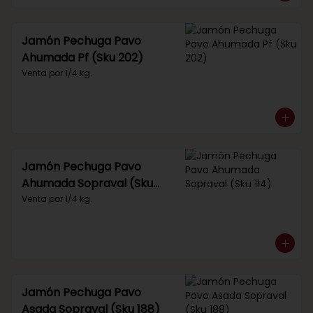
Jamón Pechuga Pavo
Ahumada Pf (Sku 202)
Venta por 1/4 kg.
Jamón Pechuga Pavo
Ahumada Sopraval (Sku
114)
Venta por 1/4 kg.
Jamón Pechuga Pavo
Asada Sopraval (Sku 188)