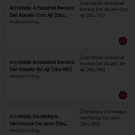
Arrollado Artesanal Receta
Del Abuelo Con Ají (Sku
175)
Venta por 1/4 kg.
Arrollado Artesanal Receta
Del Abuelo Sin Ají (Sku 196)
Venta por 1/4 kg.
Arrollado De Malaya
Hermanos De Leon (Sku
293)
Venta por 1/4 kg.