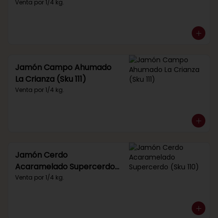
Venta por 1/4 kg.
Jamón Campo Ahumado
La Crianza (Sku 111)
Venta por 1/4 kg.
Jamón Cerdo
Acaramelado Supercerdo
(Sku 110)
Venta por 1/4 kg.