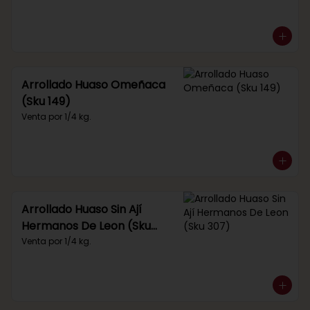
Arrollado Huaso Omeñaca
(Sku 149)
Venta por 1/4 kg.
Arrollado Huaso Sin Ají
Hermanos De Leon (Sku
307)
Venta por 1/4 kg.