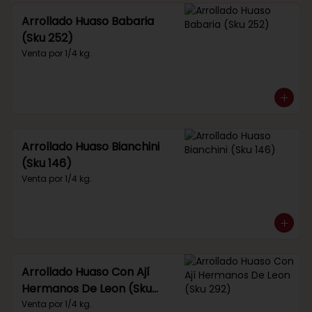
Arrollado Huaso Babaria
(Sku 252)
Venta por 1/4 kg.
Arrollado Huaso Bianchini
(Sku 146)
Venta por 1/4 kg.
Arrollado Huaso Con Ají
Hermanos De Leon (Sku
292)
Venta por 1/4 kg.