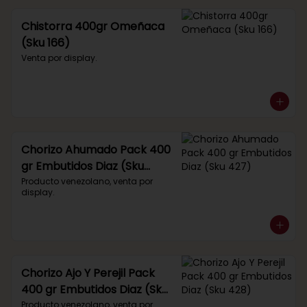
Chistorra 400gr Omeñaca
(Sku 166)
Venta por display.
Chorizo Ahumado Pack 400
gr Embutidos Diaz (Sku
427)
Producto venezolano, venta por 
display.
Chorizo Ajo Y Perejil Pack
400 gr Embutidos Diaz (Sku
428)
Producto venezolano, venta por 