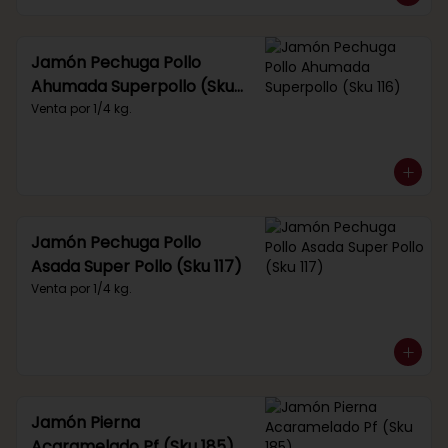
Jamón Pechuga Pollo
Ahumada Superpollo (Sku
116)
Venta por 1/4 kg.
Jamón Pechuga Pollo
Asada Super Pollo (Sku 117)
Venta por 1/4 kg.
Jamón Pierna
Acaramelado Pf (Sku 185)