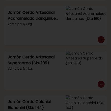
Jamón Cerdo Artesanal
Acaramelado Llanquihue
(Sku 180)
Venta por 1/4 kg.
Jamón Cerdo Artesanal
Supercerdo (Sku 109)
Venta por 1/4 kg.
Jamón Cerdo Colonial
Bianchini (Sku 144)