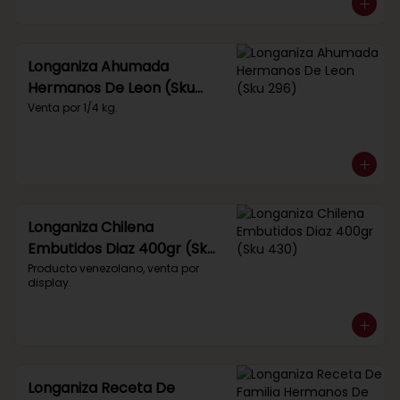
Longaniza Ahumada
Hermanos De Leon (Sku
296)
Venta por 1/4 kg.
Longaniza Chilena
Embutidos Diaz 400gr (Sku
430)
Producto venezolano, venta por 
display.
Longaniza Receta De