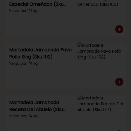
Especial Omeñaca (Sku
160)
Venta por 1/4 kg.
Mortadela Jamonada Pavo
Pollo King (Sku 102)
Venta por 1/4 kg.
Mortadela Jamonada
Receta Del Abuelo (Sku
177)
Venta por 1/4 kg.