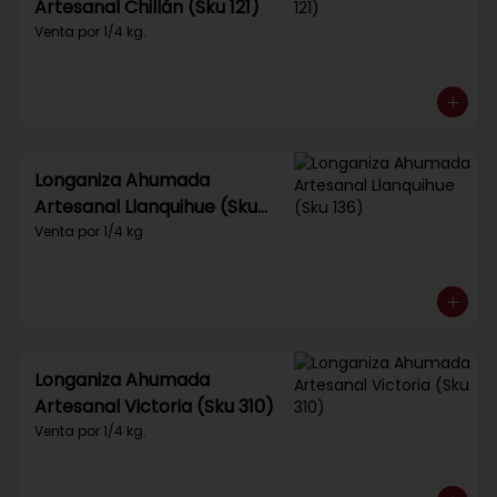
Artesanal Chillán (Sku 121)
Venta por 1/4 kg.
Longaniza Ahumada
Artesanal Llanquihue (Sku
136)
Venta por 1/4 kg
Longaniza Ahumada
Artesanal Victoria (Sku 310)
Venta por 1/4 kg.