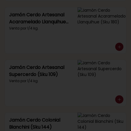
Jamón Cerdo Artesanal
Acaramelado Llanquihue
(Sku 180)
Venta por 1/4 kg.
Jamón Cerdo Artesanal
Supercerdo (Sku 109)
Venta por 1/4 kg.
Jamón Cerdo Colonial
Bianchini (Sku 144)