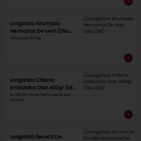
Longaniza Ahumada
Hermanos De Leon (Sku
296)
Venta por 1/4 kg.
Longaniza Chilena
Embutidos Diaz 400gr (Sku
430)
Producto venezolano, venta por 
display.
Longaniza Receta De