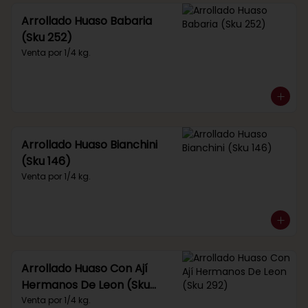
Arrollado Huaso Babaria
(Sku 252)
Venta por 1/4 kg.
Arrollado Huaso Bianchini
(Sku 146)
Venta por 1/4 kg.
Arrollado Huaso Con Ají
Hermanos De Leon (Sku
292)
Venta por 1/4 kg.