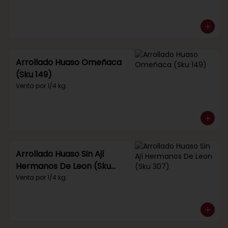
Arrollado Huaso Omeñaca
(Sku 149)
Venta por 1/4 kg.
Arrollado Huaso Sin Ají
Hermanos De Leon (Sku
307)
Venta por 1/4 kg.