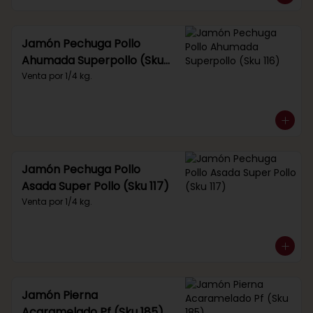
Jamón Pechuga Pollo
Ahumada Superpollo (Sku
116)
Venta por 1/4 kg.
Jamón Pechuga Pollo
Asada Super Pollo (Sku 117)
Venta por 1/4 kg.
Jamón Pierna
Acaramelado Pf (Sku 185)