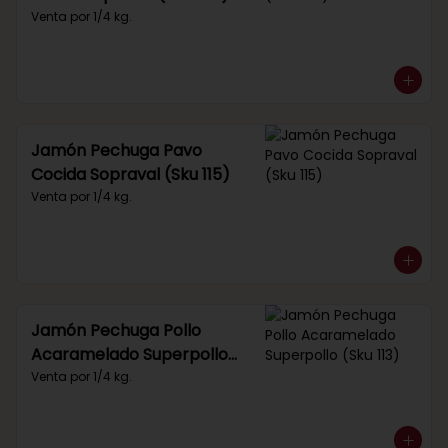
Venta por 1/4 kg.
Jamón Pechuga Pavo
Cocida Sopraval (Sku 115)
Venta por 1/4 kg.
Jamón Pechuga Pollo
Acaramelado Superpollo
(Sku 113)
Venta por 1/4 kg.