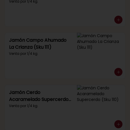
Venta por 1/4 kg.
Jamón Campo Ahumado
La Crianza (Sku 111)
Venta por 1/4 kg.
Jamón Cerdo
Acaramelado Supercerdo
(Sku 110)
Venta por 1/4 kg.