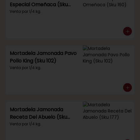
Especial Omeñaca (Sku
160)
Venta por 1/4 kg.
Mortadela Jamonada Pavo
Pollo King (Sku 102)
Venta por 1/4 kg.
Mortadela Jamonada
Receta Del Abuelo (Sku
177)
Venta por 1/4 kg.