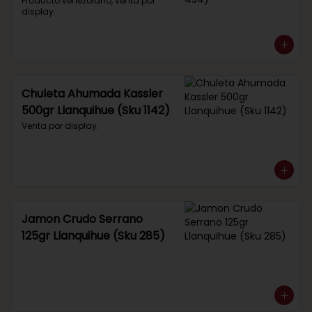
434)
Producto venezolano, venta por 
display.
Chuleta Ahumada Kassler
500gr Llanquihue (Sku 1142)
Venta por display.
Jamon Crudo Serrano
125gr Llanquihue (Sku 285)