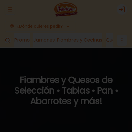
Abrir menu de navegación
Logi
¿Dónde quieres pedir?
Promo
Jamones, Fiambres y Cecinas
Quesos
Lá
Fiambres y Quesos de
Selección • Tablas • Pan •
Abarrotes y más!