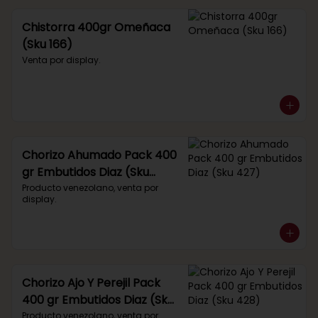
Chistorra 400gr Omeñaca
(Sku 166)
Venta por display.
Chorizo Ahumado Pack 400
gr Embutidos Diaz (Sku
427)
Producto venezolano, venta por 
display.
Chorizo Ajo Y Perejil Pack
400 gr Embutidos Diaz (Sku
428)
Producto venezolano, venta por 