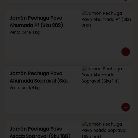
Jamón Pechuga Pavo
Ahumada Pf (Sku 202)
Venta por 1/4 kg.
Jamón Pechuga Pavo
Ahumada Sopraval (Sku
114)
Venta por 1/4 kg.
Jamón Pechuga Pavo
Asada Sopraval (Sku 188)