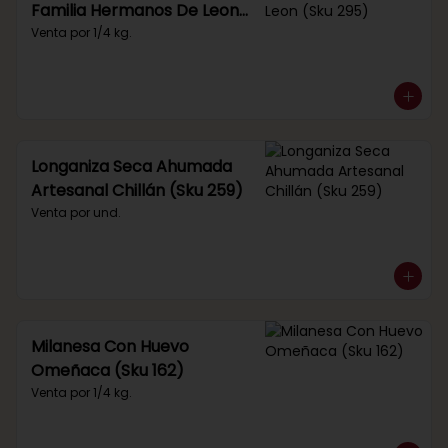
Familia Hermanos De Leon
(Sku 295)
Venta por 1/4 kg.
Longaniza Seca Ahumada
Artesanal Chillán (Sku 259)
Venta por und.
Milanesa Con Huevo
Omeñaca (Sku 162)
Venta por 1/4 kg.