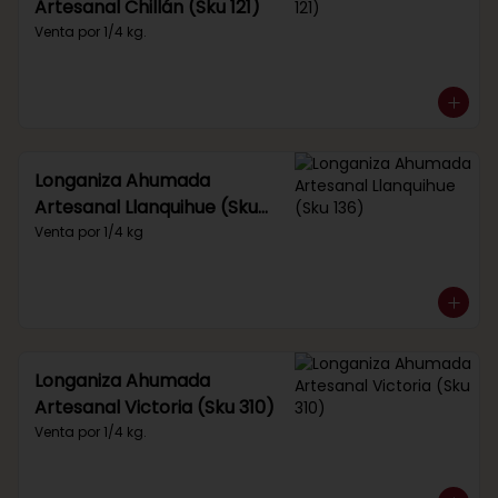
Artesanal Chillán (Sku 121)
Venta por 1/4 kg.
Longaniza Ahumada
Artesanal Llanquihue (Sku
136)
Venta por 1/4 kg
Longaniza Ahumada
Artesanal Victoria (Sku 310)
Venta por 1/4 kg.