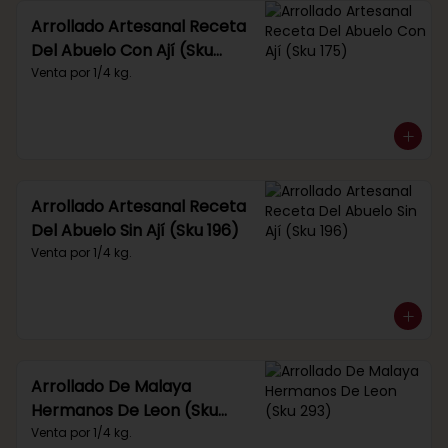
Arrollado Artesanal Receta
Del Abuelo Con Ají (Sku
175)
Venta por 1/4 kg.
Arrollado Artesanal Receta
Del Abuelo Sin Ají (Sku 196)
Venta por 1/4 kg.
Arrollado De Malaya
Hermanos De Leon (Sku
293)
Venta por 1/4 kg.