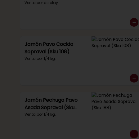
(Sku 219)
Venta por display.
Jamón Pavo Cocido
Sopraval (Sku 108)
Venta por 1/4 kg.
Jamón Pechuga Pavo
Asada Sopraval (Sku
188)
Venta por 1/4 kg.