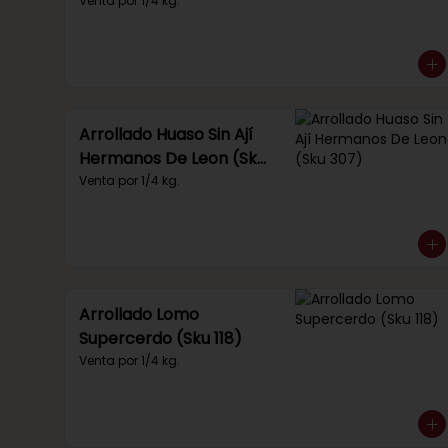
Venta por 1/4 kg.
Arrollado Huaso Sin Ají
Hermanos De Leon (Sku
307)
Venta por 1/4 kg.
Arrollado Lomo
Supercerdo (Sku 118)
Venta por 1/4 kg.