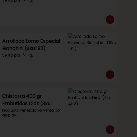
Venta por 1/4 kg.
Arrollado Lomo Especial
Bianchini (Sku 192)
Venta por 1/4 kg.
Chistorra 400 gr
Embutidos Diaz (Sku
452)
Producto venezolano, venta por 
display.