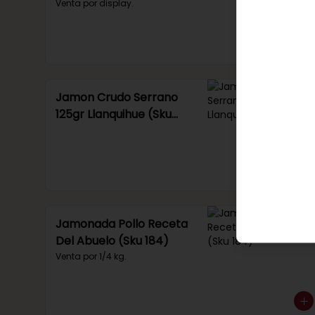
Venta por display.
Jamon Crudo Serrano
125gr Llanquihue (Sku
285)
Jamonada Pollo Receta
Del Abuelo (Sku 184)
Venta por 1/4 kg.