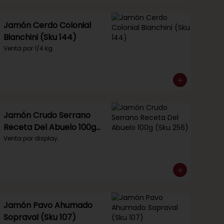
Jamón Cerdo Colonial
Bianchini (Sku 144)
Venta por 1/4 kg.
Jamón Crudo Serrano
Receta Del Abuelo 100g
(Sku 256)
Venta por display.
Jamón Pavo Ahumado
Sopraval (Sku 107)