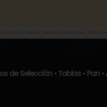
os
Lácteos y Huevos
Panadería
Abarrotes
Tablas
Be
s de Selección • Tablas • Pan •