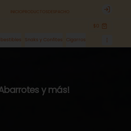
INICIO
PRODUCTOS
DESPACHO
Login
$0
bestibles
Snaks y Confites
Cigarros
 Abarrotes y más!