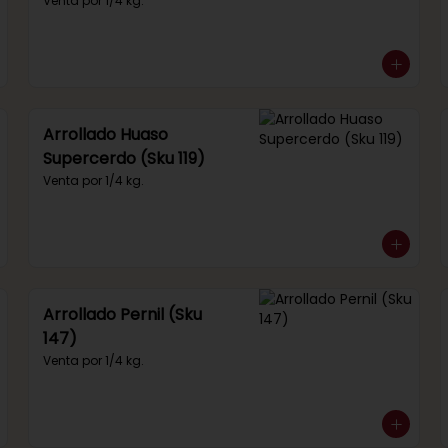
292)
Venta por 1/4 kg.
Arrollado Huaso
Supercerdo (Sku 119)
Venta por 1/4 kg.
Arrollado Pernil (Sku
147)
Venta por 1/4 kg.