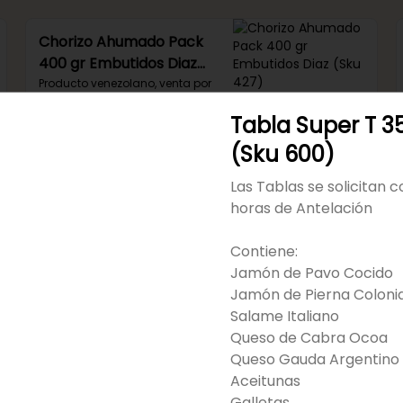
Chorizo Ahumado Pack
400 gr Embutidos Diaz
(Sku 427)
Producto venezolano, venta por 
display.
Tabla Super T 
(Sku 600)
Las Tablas se solicitan 
Chorizo Parrillero
horas de Antelación
Llanquihue (Sku 161)
Venta por und.
Contiene:
Jamón de Pavo Cocido
Jamón de Pierna Colonia
Salame Italiano
Queso de Cabra Ocoa
Queso Gauda Argentino
Chuleta Ahumada
Aceitunas
Kassler 500 gr
Galletas