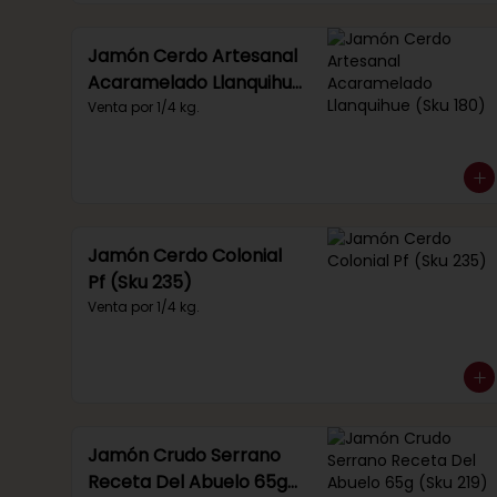
Jamón Cerdo Artesanal
Acaramelado Llanquihue
(Sku 180)
Venta por 1/4 kg.
Jamón Cerdo Colonial
Pf (Sku 235)
Venta por 1/4 kg.
Jamón Crudo Serrano
Receta Del Abuelo 65g