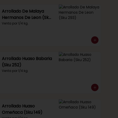
Arrollado De Malaya
Hermanos De Leon (Sku
293)
Venta por 1/4 kg.
Arrollado Huaso Babaria
(Sku 252)
Venta por 1/4 kg.
Arrollado Huaso
Omeñaca (Sku 149)