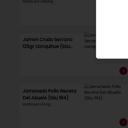
Venta por display.
Jamon Crudo Serrano
125gr Llanquihue (Sku
285)
Jamonada Pollo Receta
Del Abuelo (Sku 184)
Venta por 1/4 kg.