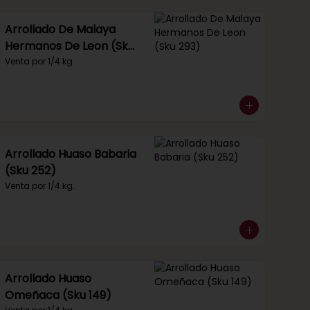
Arrollado De Malaya
Hermanos De Leon (Sku
293)
Venta por 1/4 kg.
Arrollado Huaso Babaria
(Sku 252)
Venta por 1/4 kg.
Arrollado Huaso
Omeñaca (Sku 149)