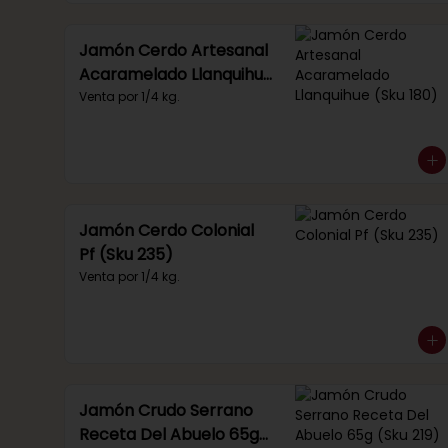
Jamón Cerdo Artesanal
Acaramelado Llanquihue
(Sku 180)
Venta por 1/4 kg.
Jamón Cerdo Colonial
Pf (Sku 235)
Venta por 1/4 kg.
Jamón Crudo Serrano
Receta Del Abuelo 65g