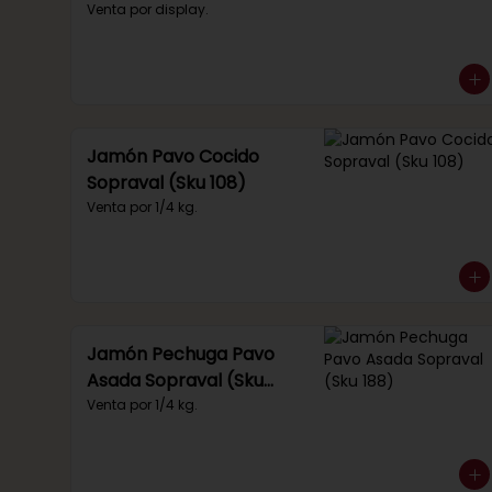
(Sku 219)
Venta por display.
Jamón Pavo Cocido
Sopraval (Sku 108)
Venta por 1/4 kg.
Jamón Pechuga Pavo
Asada Sopraval (Sku
188)
Venta por 1/4 kg.