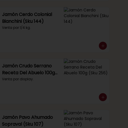
Jamón Cerdo Colonial
Bianchini (Sku 144)
Venta por 1/4 kg.
Jamón Crudo Serrano
Receta Del Abuelo 100g
(Sku 256)
Venta por display.
Jamón Pavo Ahumado
Sopraval (Sku 107)