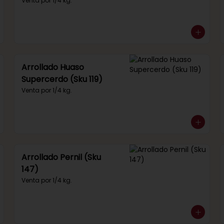
292)
Venta por 1/4 kg.
Arrollado Huaso
Supercerdo (Sku 119)
Venta por 1/4 kg.
Arrollado Pernil (Sku
147)
Venta por 1/4 kg.