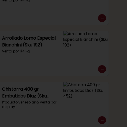
Venta por 1/4 kg.
Arrollado Lomo Especial
Bianchini (Sku 192)
Venta por 1/4 kg.
Chistorra 400 gr
Embutidos Diaz (Sku
452)
Producto venezolano, venta por 
display.