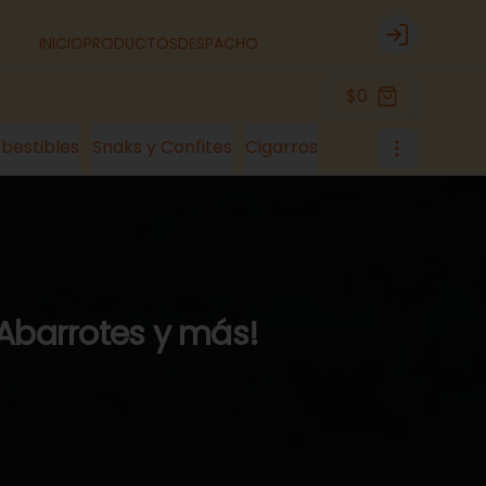
INICIO
PRODUCTOS
DESPACHO
Login
$0
bestibles
Snaks y Confites
Cigarros
 Abarrotes y más!