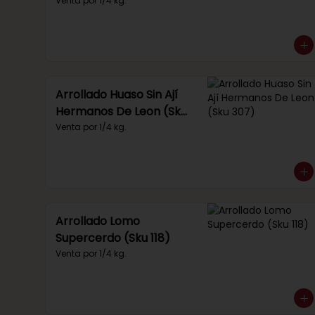
Venta por 1/4 kg.
Arrollado Huaso Sin Ají
Hermanos De Leon (Sku
307)
Venta por 1/4 kg.
Arrollado Lomo
Supercerdo (Sku 118)
Venta por 1/4 kg.