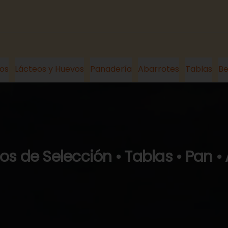
os
Lácteos y Huevos
Panadería
Abarrotes
Tablas
Be
s de Selección • Tablas • Pan •