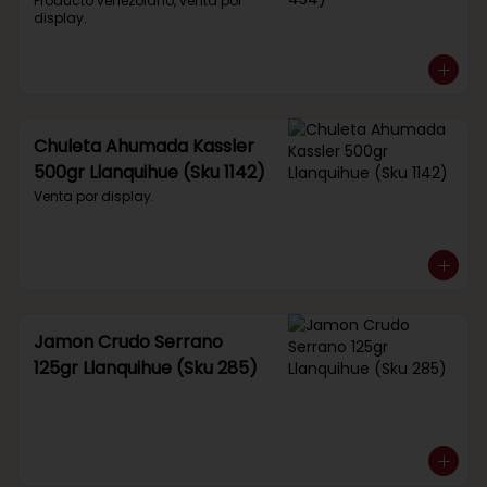
434)
Producto venezolano, venta por 
display.
Chuleta Ahumada Kassler
500gr Llanquihue (Sku 1142)
Venta por display.
Jamon Crudo Serrano
125gr Llanquihue (Sku 285)