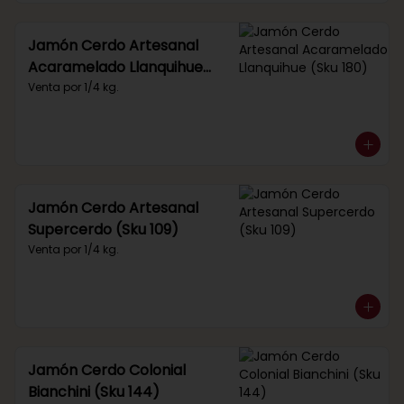
Jamón Cerdo Artesanal
Acaramelado Llanquihue
(Sku 180)
Venta por 1/4 kg.
Jamón Cerdo Artesanal
Supercerdo (Sku 109)
Venta por 1/4 kg.
Jamón Cerdo Colonial
Bianchini (Sku 144)