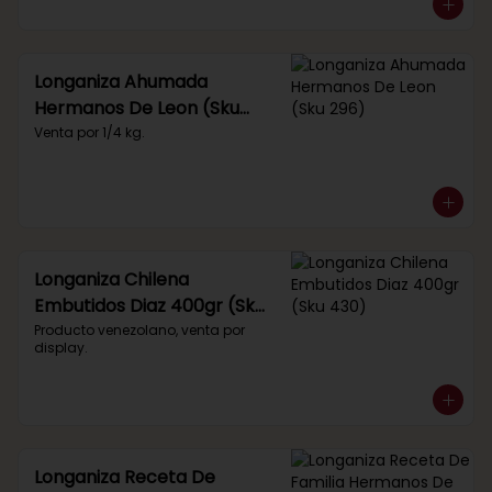
Longaniza Ahumada
Hermanos De Leon (Sku
296)
Venta por 1/4 kg.
Longaniza Chilena
Embutidos Diaz 400gr (Sku
430)
Producto venezolano, venta por 
display.
Longaniza Receta De