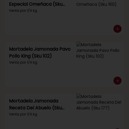
Especial Omeñaca (Sku
160)
Venta por 1/4 kg.
Mortadela Jamonada Pavo
Pollo King (Sku 102)
Venta por 1/4 kg.
Mortadela Jamonada
Receta Del Abuelo (Sku
177)
Venta por 1/4 kg.