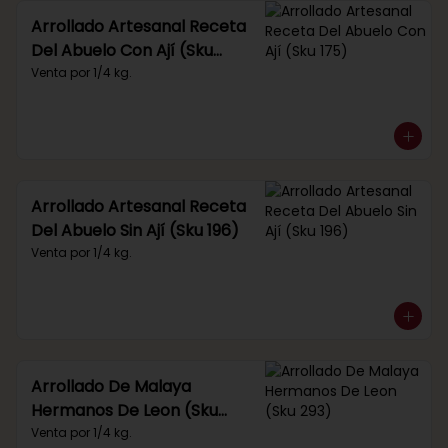
Arrollado Artesanal Receta
Del Abuelo Con Ají (Sku
175)
Venta por 1/4 kg.
Arrollado Artesanal Receta
Del Abuelo Sin Ají (Sku 196)
Venta por 1/4 kg.
Arrollado De Malaya
Hermanos De Leon (Sku
293)
Venta por 1/4 kg.