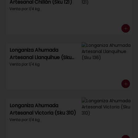
Artesanal Chillán (Sku 121)
Venta por 1/4 kg.
Longaniza Ahumada
Artesanal Llanquihue (Sku
136)
Venta por 1/4 kg
Longaniza Ahumada
Artesanal Victoria (Sku 310)
Venta por 1/4 kg.