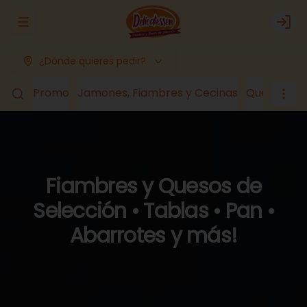
Abrir menu de navegación
Logi
¿Dónde quieres pedir?
Promo
Jamones, Fiambres y Cecinas
Quesos
Lá
Fiambres y Quesos de
Selección • Tablas • Pan •
Abarrotes y más!