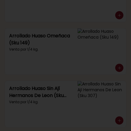
Arrollado Huaso Omeñaca
(Sku 149)
Venta por 1/4 kg.
Arrollado Huaso Sin Ají
Hermanos De Leon (Sku
307)
Venta por 1/4 kg.