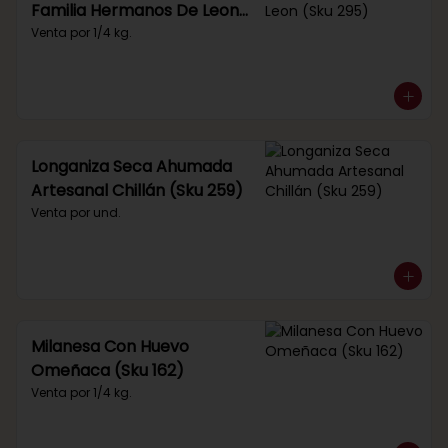
Familia Hermanos De Leon
(Sku 295)
Venta por 1/4 kg.
Longaniza Seca Ahumada
Artesanal Chillán (Sku 259)
Venta por und.
Milanesa Con Huevo
Omeñaca (Sku 162)
Venta por 1/4 kg.