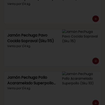
Venta por 1/4 kg.
Jamón Pechuga Pavo
Cocida Sopraval (Sku 115)
Venta por 1/4 kg.
Jamón Pechuga Pollo
Acaramelado Superpollo
(Sku 113)
Venta por 1/4 kg.