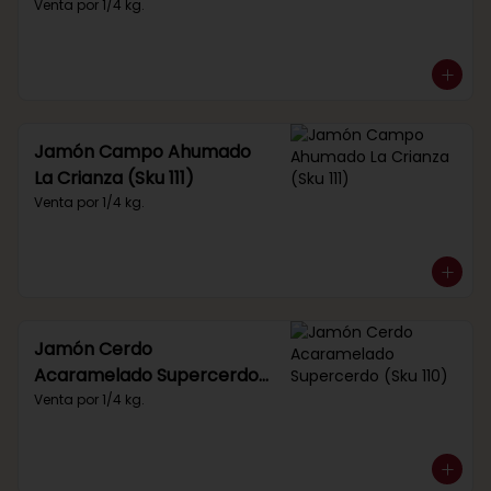
Venta por 1/4 kg.
Jamón Campo Ahumado
La Crianza (Sku 111)
Venta por 1/4 kg.
Jamón Cerdo
Acaramelado Supercerdo
(Sku 110)
Venta por 1/4 kg.