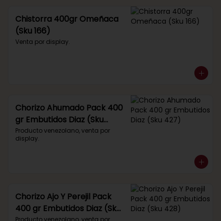
Chistorra 400gr Omeñaca
(Sku 166)
Venta por display.
Chorizo Ahumado Pack 400
gr Embutidos Diaz (Sku
427)
Producto venezolano, venta por 
display.
Chorizo Ajo Y Perejil Pack
400 gr Embutidos Diaz (Sku
428)
Producto venezolano, venta por 