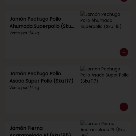
Jamón Pechuga Pollo
Ahumada Superpollo (Sku
116)
Venta por 1/4 kg.
Jamón Pechuga Pollo
Asada Super Pollo (Sku 117)
Venta por 1/4 kg.
Jamón Pierna
Acaramelado Pf (Sku 185)