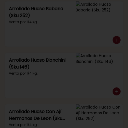
Arrollado Huaso Babaria
(Sku 252)
Venta por 1/4 kg.
Arrollado Huaso Bianchini
(Sku 146)
Venta por 1/4 kg.
Arrollado Huaso Con Ají
Hermanos De Leon (Sku
292)
Venta por 1/4 kg.