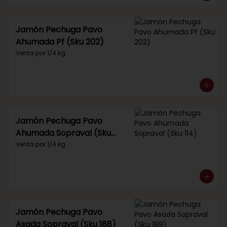
Jamón Pechuga Pavo
Ahumada Pf (Sku 202)
Venta por 1/4 kg.
Jamón Pechuga Pavo
Ahumada Sopraval (Sku
114)
Venta por 1/4 kg.
Jamón Pechuga Pavo
Asada Sopraval (Sku 188)