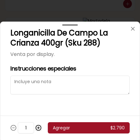
Mortadela Jamonada
Longanicilla De Campo La
Supercerdo (Sku 101)
Venta por 1/4 kg.
Crianza 400gr (Sku 288)
Venta por display.
Instrucciones especiales
Mortadela Jamonada
Superpollo (Sku 100)
Venta por 1/4 kg.
Agregar
$2.790
Mortadela Lisa Omeñaca