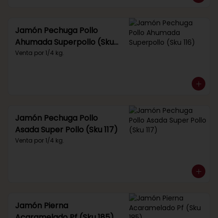
Jamón Pechuga Pollo
Ahumada Superpollo (Sku
116)
Venta por 1/4 kg.
Jamón Pechuga Pollo
Asada Super Pollo (Sku 117)
Venta por 1/4 kg.
Jamón Pierna
Acaramelado Pf (Sku 185)