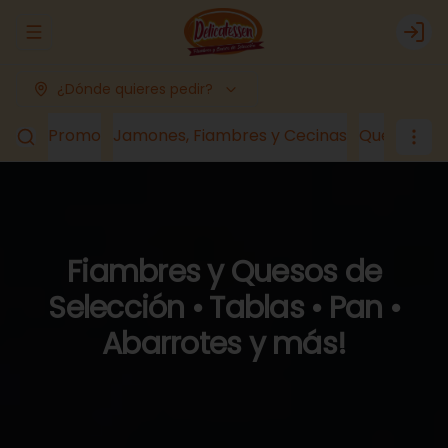
Abrir menu de navegación
Logi
¿Dónde quieres pedir?
Promo
Jamones, Fiambres y Cecinas
Quesos
Lá
Fiambres y Quesos de
Selección • Tablas • Pan •
Abarrotes y más!