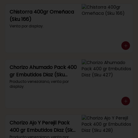
Chistorra 400gr Omeñaca
(Sku 166)
Venta por display.
Chorizo Ahumado Pack 400
gr Embutidos Diaz (Sku
427)
Producto venezolano, venta por 
display.
Chorizo Ajo Y Perejil Pack
400 gr Embutidos Diaz (Sku
428)
Producto venezolano, venta por 