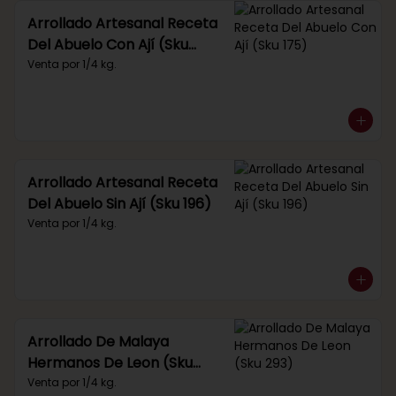
Arrollado Artesanal Receta
Del Abuelo Con Ají (Sku
175)
Venta por 1/4 kg.
Arrollado Artesanal Receta
Del Abuelo Sin Ají (Sku 196)
Venta por 1/4 kg.
Arrollado De Malaya
Hermanos De Leon (Sku
293)
Venta por 1/4 kg.