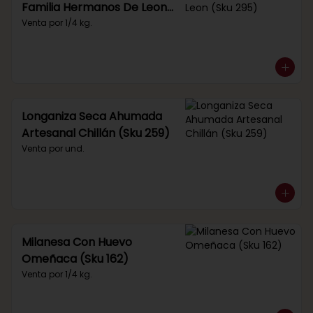
Familia Hermanos De Leon
(Sku 295)
Venta por 1/4 kg.
Longaniza Seca Ahumada
Artesanal Chillán (Sku 259)
Venta por und.
Milanesa Con Huevo
Omeñaca (Sku 162)
Venta por 1/4 kg.