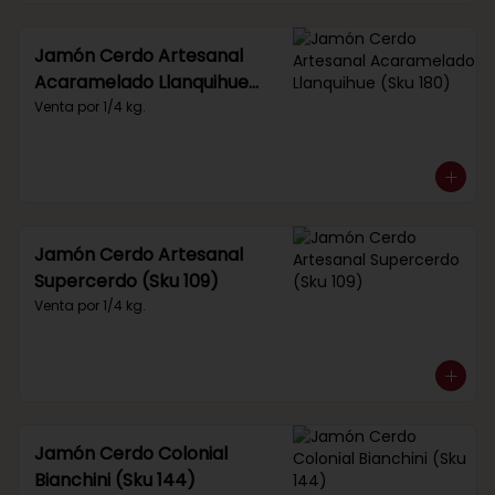
Jamón Cerdo Artesanal
Acaramelado Llanquihue
(Sku 180)
Venta por 1/4 kg.
Jamón Cerdo Artesanal
Supercerdo (Sku 109)
Venta por 1/4 kg.
Jamón Cerdo Colonial
Bianchini (Sku 144)