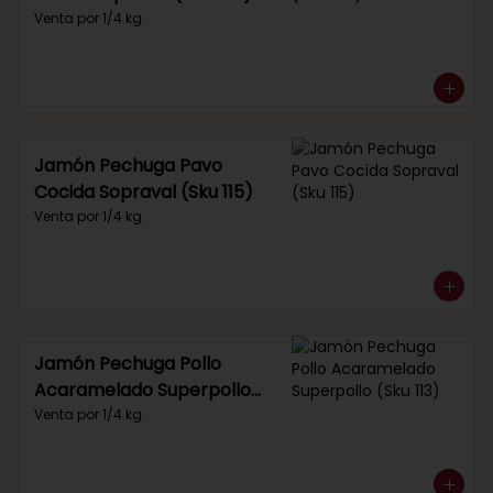
Venta por 1/4 kg.
Jamón Pechuga Pavo
Cocida Sopraval (Sku 115)
Venta por 1/4 kg.
Jamón Pechuga Pollo
Acaramelado Superpollo
(Sku 113)
Venta por 1/4 kg.