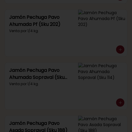
Jamón Pechuga Pavo
Ahumada Pf (Sku 202)
Venta por 1/4 kg.
Jamón Pechuga Pavo
Ahumada Sopraval (Sku
114)
Venta por 1/4 kg.
Jamón Pechuga Pavo
Asada Sopraval (Sku 188)