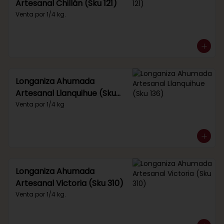
Artesanal Chillán (Sku 121)
Venta por 1/4 kg.
Longaniza Ahumada
Artesanal Llanquihue (Sku
136)
Venta por 1/4 kg
Longaniza Ahumada
Artesanal Victoria (Sku 310)
Venta por 1/4 kg.