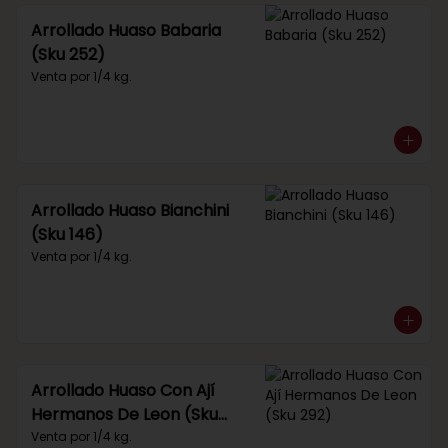
Arrollado Huaso Babaria
(Sku 252)
Venta por 1/4 kg.
Arrollado Huaso Bianchini
(Sku 146)
Venta por 1/4 kg.
Arrollado Huaso Con Ají
Hermanos De Leon (Sku
292)
Venta por 1/4 kg.