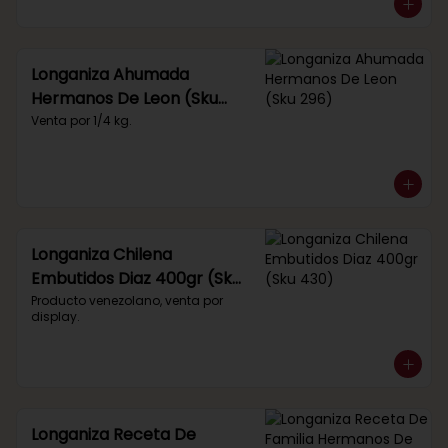
Longaniza Ahumada
Hermanos De Leon (Sku
296)
Venta por 1/4 kg.
Longaniza Chilena
Embutidos Diaz 400gr (Sku
430)
Producto venezolano, venta por 
display.
Longaniza Receta De