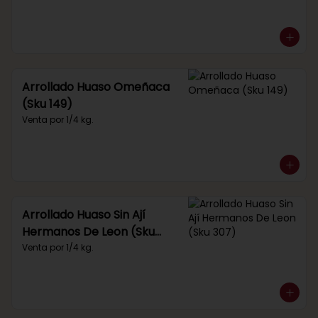
Arrollado Huaso Omeñaca
(Sku 149)
Venta por 1/4 kg.
Arrollado Huaso Sin Ají
Hermanos De Leon (Sku
307)
Venta por 1/4 kg.