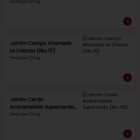
Venta por 1/4 kg.
Jamón Campo Ahumado
La Crianza (Sku 111)
Venta por 1/4 kg.
Jamón Cerdo
Acaramelado Supercerdo
(Sku 110)
Venta por 1/4 kg.