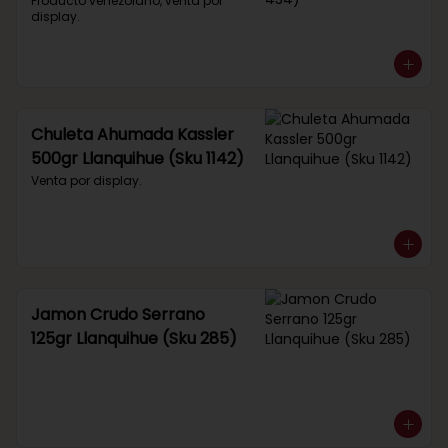
434)
Producto venezolano, venta por 
display.
Chuleta Ahumada Kassler
500gr Llanquihue (Sku 1142)
Venta por display.
Jamon Crudo Serrano
125gr Llanquihue (Sku 285)