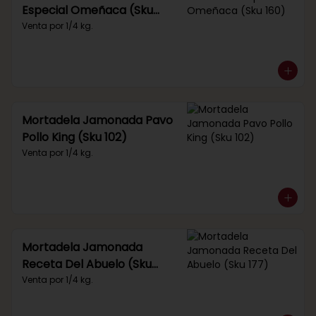
Especial Omeñaca (Sku
160)
Venta por 1/4 kg.
Mortadela Jamonada Pavo
Pollo King (Sku 102)
Venta por 1/4 kg.
Mortadela Jamonada
Receta Del Abuelo (Sku
177)
Venta por 1/4 kg.