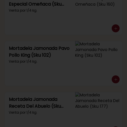
Especial Omeñaca (Sku
160)
Venta por 1/4 kg.
Mortadela Jamonada Pavo
Pollo King (Sku 102)
Venta por 1/4 kg.
Mortadela Jamonada
Receta Del Abuelo (Sku
177)
Venta por 1/4 kg.