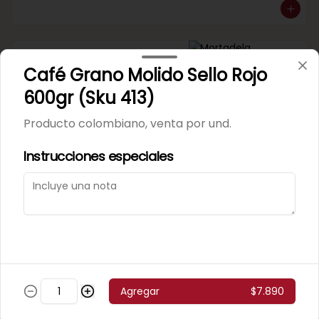
Mortadela Jamonada
Café Grano Molido Sello Rojo
Supercerdo (Sku 101)
Venta por 1/4 kg.
600gr (Sku 413)
Producto colombiano, venta por und.
Instrucciones especiales
Mortadela Jamonada
Superpollo (Sku 100)
Venta por 1/4 kg.
Agregar
$7.890
Mortadela Lisa Omeñaca