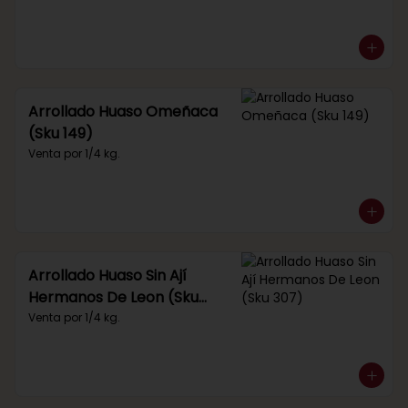
Arrollado Huaso Omeñaca
(Sku 149)
Venta por 1/4 kg.
Arrollado Huaso Sin Ají
Hermanos De Leon (Sku
307)
Venta por 1/4 kg.