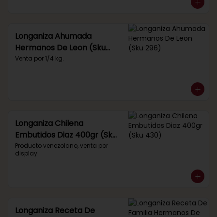
Longaniza Ahumada
Hermanos De Leon (Sku
296)
Venta por 1/4 kg.
Longaniza Chilena
Embutidos Diaz 400gr (Sku
430)
Producto venezolano, venta por 
display.
Longaniza Receta De