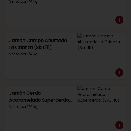
Venta por 1/4 kg.
Jamón Campo Ahumado
La Crianza (Sku 111)
Venta por 1/4 kg.
Jamón Cerdo
Acaramelado Supercerdo
(Sku 110)
Venta por 1/4 kg.