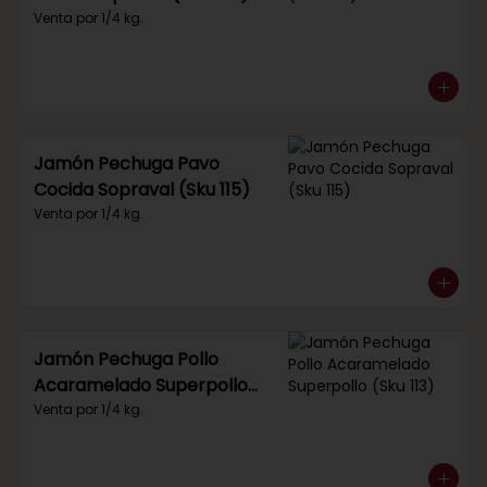
Venta por 1/4 kg.
Jamón Pechuga Pavo
Cocida Sopraval (Sku 115)
Venta por 1/4 kg.
Jamón Pechuga Pollo
Acaramelado Superpollo
(Sku 113)
Venta por 1/4 kg.