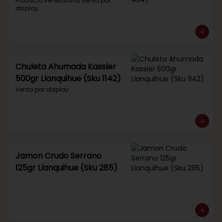
434)
Producto venezolano, venta por 
display.
Chuleta Ahumada Kassler
500gr Llanquihue (Sku 1142)
Venta por display.
Jamon Crudo Serrano
125gr Llanquihue (Sku 285)