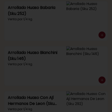
Arrollado Huaso Babaria
(Sku 252)
Venta por 1/4 kg.
Arrollado Huaso Bianchini
(Sku 146)
Venta por 1/4 kg.
Arrollado Huaso Con Ají
Hermanos De Leon (Sku
292)
Venta por 1/4 kg.