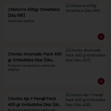
Chistorra 400gr Omeñaca
(Sku 166)
Venta por display.
Chorizo Ahumado Pack 400
gr Embutidos Diaz (Sku
427)
Producto venezolano, venta por 
display.
Chorizo Ajo Y Perejil Pack
400 gr Embutidos Diaz (Sku
428)
Producto venezolano, venta por 