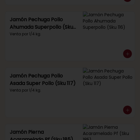
Jamón Pechuga Pollo
Ahumada Superpollo (Sku
116)
Venta por 1/4 kg.
Jamón Pechuga Pollo
Asada Super Pollo (Sku 117)
Venta por 1/4 kg.
Jamón Pierna
Acaramelado Pf (Sku 185)