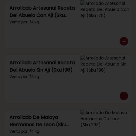
Arrollado Artesanal Receta
Del Abuelo Con Ají (Sku
175)
Venta por 1/4 kg.
Arrollado Artesanal Receta
Del Abuelo Sin Ají (Sku 196)
Venta por 1/4 kg.
Arrollado De Malaya
Hermanos De Leon (Sku
293)
Venta por 1/4 kg.