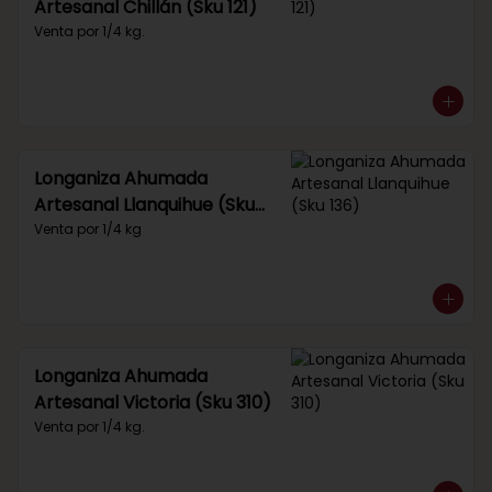
Artesanal Chillán (Sku 121)
Venta por 1/4 kg.
Longaniza Ahumada
Artesanal Llanquihue (Sku
136)
Venta por 1/4 kg
Longaniza Ahumada
Artesanal Victoria (Sku 310)
Venta por 1/4 kg.