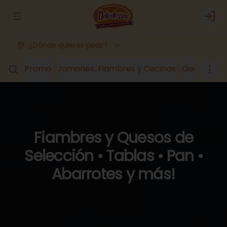
Abrir menu de navegación
Logi
¿Dónde quieres pedir?
Promo
Jamones, Fiambres y Cecinas
Quesos
Lá
Fiambres y Quesos de
Selección • Tablas • Pan •
Abarrotes y más!