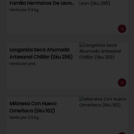
Familia Hermanos De Leon
(Sku 295)
Venta por 1/4 kg.
Longaniza Seca Ahumada
Artesanal Chillán (Sku 259)
Venta por und.
Milanesa Con Huevo
Omeñaca (Sku 162)
Venta por 1/4 kg.