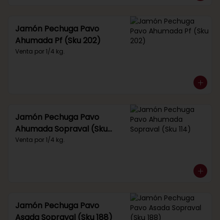
Jamón Pechuga Pavo
Ahumada Pf (Sku 202)
Venta por 1/4 kg.
Jamón Pechuga Pavo
Ahumada Sopraval (Sku
114)
Venta por 1/4 kg.
Jamón Pechuga Pavo
Asada Sopraval (Sku 188)