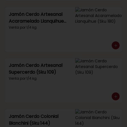
Jamón Cerdo Artesanal
Acaramelado Llanquihue
(Sku 180)
Venta por 1/4 kg.
Jamón Cerdo Artesanal
Supercerdo (Sku 109)
Venta por 1/4 kg.
Jamón Cerdo Colonial
Bianchini (Sku 144)