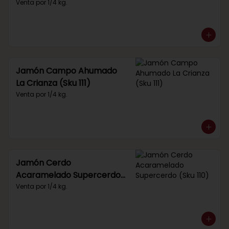
Venta por 1/4 kg.
Jamón Campo Ahumado
La Crianza (Sku 111)
Venta por 1/4 kg.
Jamón Cerdo
Acaramelado Supercerdo
(Sku 110)
Venta por 1/4 kg.