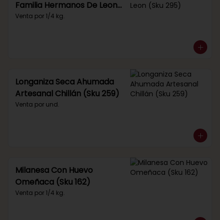
Familia Hermanos De Leon
(Sku 295)
Venta por 1/4 kg.
Longaniza Seca Ahumada
Artesanal Chillán (Sku 259)
Venta por und.
Milanesa Con Huevo
Omeñaca (Sku 162)
Venta por 1/4 kg.