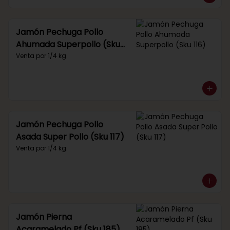
Jamón Pechuga Pollo
Ahumada Superpollo (Sku
116)
Venta por 1/4 kg.
Jamón Pechuga Pollo
Asada Super Pollo (Sku 117)
Venta por 1/4 kg.
Jamón Pierna
Acaramelado Pf (Sku 185)