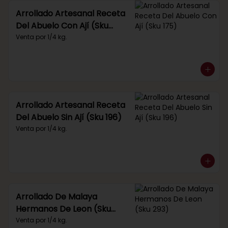
Arrollado Artesanal Receta
Del Abuelo Con Ají (Sku
175)
Venta por 1/4 kg.
Arrollado Artesanal Receta
Del Abuelo Sin Ají (Sku 196)
Venta por 1/4 kg.
Arrollado De Malaya
Hermanos De Leon (Sku
293)
Venta por 1/4 kg.