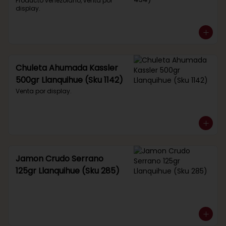
434)
Producto venezolano, venta por 
display.
Chuleta Ahumada Kassler
500gr Llanquihue (Sku 1142)
Venta por display.
Jamon Crudo Serrano
125gr Llanquihue (Sku 285)