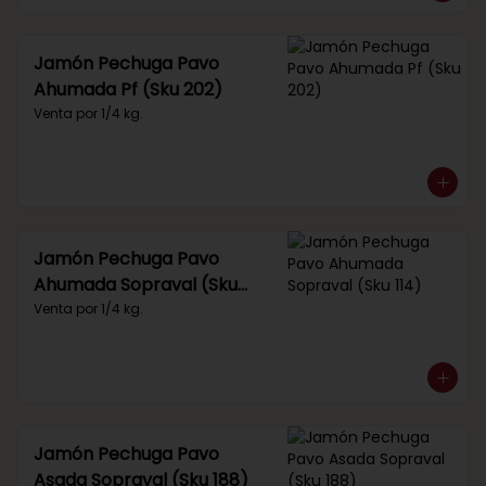
Jamón Pechuga Pavo
Ahumada Pf (Sku 202)
Venta por 1/4 kg.
Jamón Pechuga Pavo
Ahumada Sopraval (Sku
114)
Venta por 1/4 kg.
Jamón Pechuga Pavo
Asada Sopraval (Sku 188)