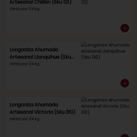
Artesanal Chillán (Sku 121)
Venta por 1/4 kg.
Longaniza Ahumada
Artesanal Llanquihue (Sku
136)
Venta por 1/4 kg
Longaniza Ahumada
Artesanal Victoria (Sku 310)
Venta por 1/4 kg.