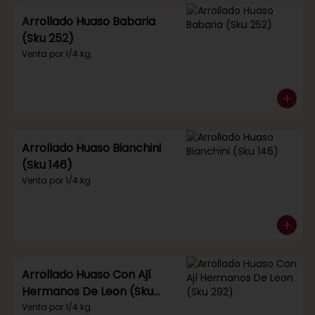
Arrollado Huaso Babaria
(Sku 252)
Venta por 1/4 kg.
Arrollado Huaso Bianchini
(Sku 146)
Venta por 1/4 kg.
Arrollado Huaso Con Ají
Hermanos De Leon (Sku
292)
Venta por 1/4 kg.