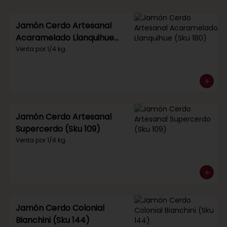
Jamón Cerdo Artesanal
Acaramelado Llanquihue
(Sku 180)
Venta por 1/4 kg.
Jamón Cerdo Artesanal
Supercerdo (Sku 109)
Venta por 1/4 kg.
Jamón Cerdo Colonial
Bianchini (Sku 144)