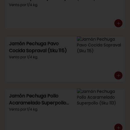
Venta por 1/4 kg.
Jamón Pechuga Pavo
Cocida Sopraval (Sku 115)
Venta por 1/4 kg.
Jamón Pechuga Pollo
Acaramelado Superpollo
(Sku 113)
Venta por 1/4 kg.