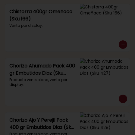
Chistorra 400gr Omeñaca
(Sku 166)
Venta por display.
Chorizo Ahumado Pack 400
gr Embutidos Diaz (Sku
427)
Producto venezolano, venta por 
display.
Chorizo Ajo Y Perejil Pack
400 gr Embutidos Diaz (Sku
428)
Producto venezolano, venta por 