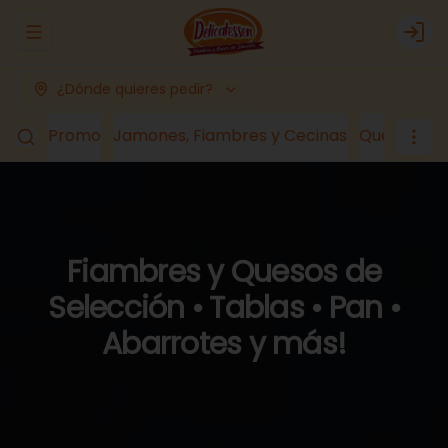
Abrir menu de navegación
Logi
¿Dónde quieres pedir?
Promo
Jamones, Fiambres y Cecinas
Quesos
Lá
Fiambres y Quesos de
Selección • Tablas • Pan •
Abarrotes y más!