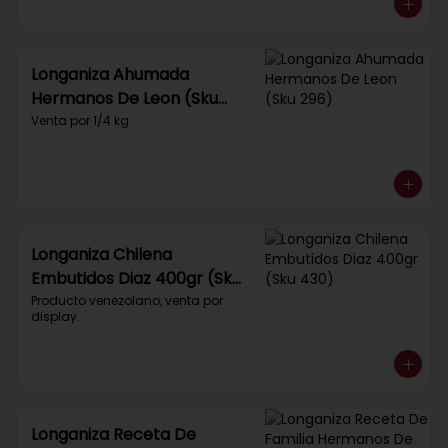
Longaniza Ahumada
Hermanos De Leon (Sku
296)
Venta por 1/4 kg.
Longaniza Chilena
Embutidos Diaz 400gr (Sku
430)
Producto venezolano, venta por 
display.
Longaniza Receta De