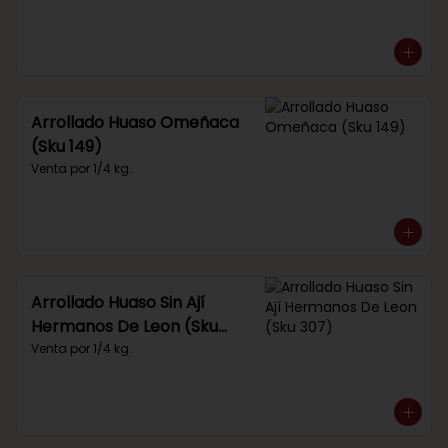
Arrollado Huaso Omeñaca
(Sku 149)
Venta por 1/4 kg.
Arrollado Huaso Sin Ají
Hermanos De Leon (Sku
307)
Venta por 1/4 kg.