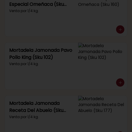
Especial Omeñaca (Sku
160)
Venta por 1/4 kg.
Mortadela Jamonada Pavo
Pollo King (Sku 102)
Venta por 1/4 kg.
Mortadela Jamonada
Receta Del Abuelo (Sku
177)
Venta por 1/4 kg.