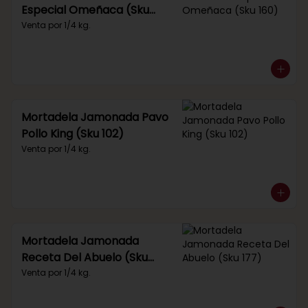
Especial Omeñaca (Sku
160)
Venta por 1/4 kg.
Mortadela Jamonada Pavo
Pollo King (Sku 102)
Venta por 1/4 kg.
Mortadela Jamonada
Receta Del Abuelo (Sku
177)
Venta por 1/4 kg.