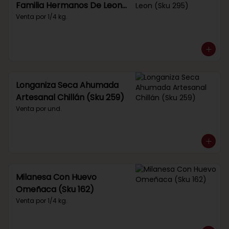
Familia Hermanos De Leon
(Sku 295)
Venta por 1/4 kg.
Longaniza Seca Ahumada
Artesanal Chillán (Sku 259)
Venta por und.
Milanesa Con Huevo
Omeñaca (Sku 162)
Venta por 1/4 kg.