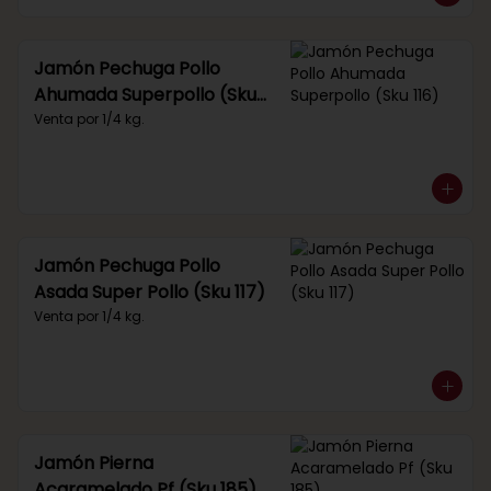
Jamón Pechuga Pollo
Ahumada Superpollo (Sku
116)
Venta por 1/4 kg.
Jamón Pechuga Pollo
Asada Super Pollo (Sku 117)
Venta por 1/4 kg.
Jamón Pierna
Acaramelado Pf (Sku 185)