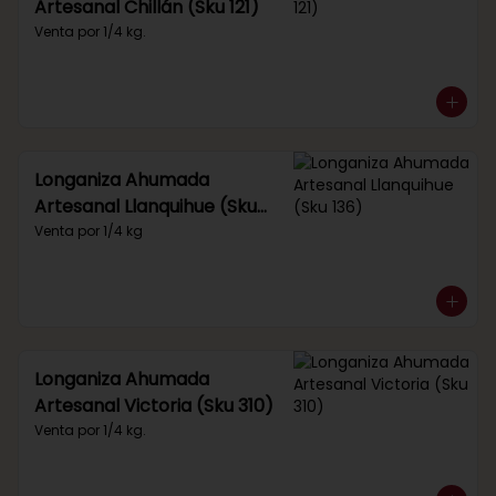
Artesanal Chillán (Sku 121)
Venta por 1/4 kg.
Longaniza Ahumada
Artesanal Llanquihue (Sku
136)
Venta por 1/4 kg
Longaniza Ahumada
Artesanal Victoria (Sku 310)
Venta por 1/4 kg.