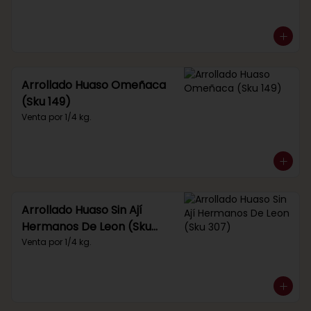
Arrollado Huaso Omeñaca
(Sku 149)
Venta por 1/4 kg.
Arrollado Huaso Sin Ají
Hermanos De Leon (Sku
307)
Venta por 1/4 kg.