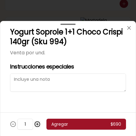
Mortadela Jamonada
Yogurt Soprole 1+1 Choco Crispi
Supercerdo (Sku 101)
Venta por 1/4 kg.
140gr (Sku 994)
Venta por und.
Instrucciones especiales
Mortadela Jamonada
Superpollo (Sku 100)
Venta por 1/4 kg.
Agregar
$690
Mortadela Lisa Omeñaca