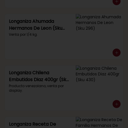
Longaniza Ahumada
Hermanos De Leon (Sku
296)
Venta por 1/4 kg.
Longaniza Chilena
Embutidos Diaz 400gr (Sku
430)
Producto venezolano, venta por 
display.
Longaniza Receta De