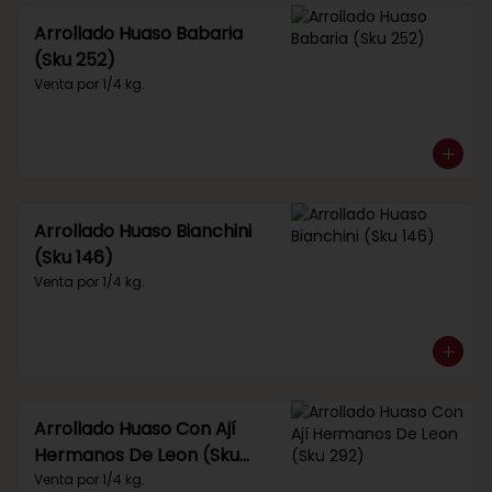
Arrollado Huaso Babaria
(Sku 252)
Venta por 1/4 kg.
Arrollado Huaso Bianchini
(Sku 146)
Venta por 1/4 kg.
Arrollado Huaso Con Ají
Hermanos De Leon (Sku
292)
Venta por 1/4 kg.