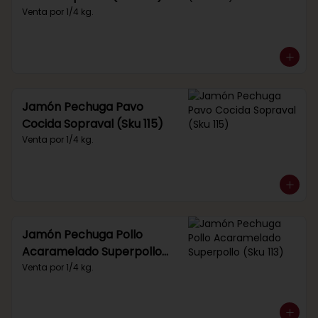
Venta por 1/4 kg.
Jamón Pechuga Pavo
Cocida Sopraval (Sku 115)
Venta por 1/4 kg.
Jamón Pechuga Pollo
Acaramelado Superpollo
(Sku 113)
Venta por 1/4 kg.