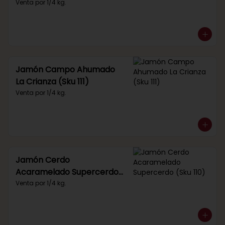
Venta por 1/4 kg.
Jamón Campo Ahumado
La Crianza (Sku 111)
Venta por 1/4 kg.
Jamón Cerdo
Acaramelado Supercerdo
(Sku 110)
Venta por 1/4 kg.