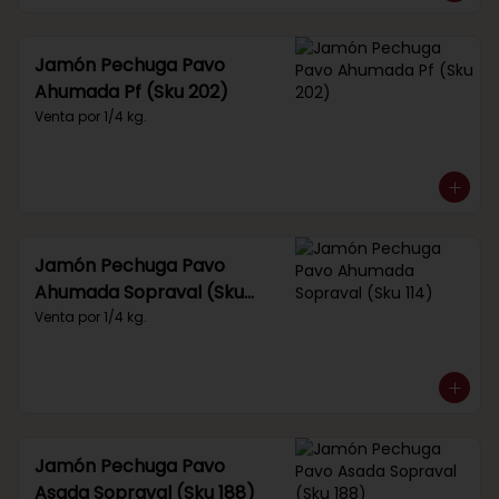
Jamón Pechuga Pavo
Ahumada Pf (Sku 202)
Venta por 1/4 kg.
Jamón Pechuga Pavo
Ahumada Sopraval (Sku
114)
Venta por 1/4 kg.
Jamón Pechuga Pavo
Asada Sopraval (Sku 188)