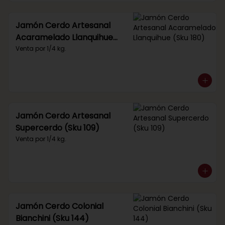
Jamón Cerdo Artesanal
Acaramelado Llanquihue
(Sku 180)
Venta por 1/4 kg.
Jamón Cerdo Artesanal
Supercerdo (Sku 109)
Venta por 1/4 kg.
Jamón Cerdo Colonial
Bianchini (Sku 144)