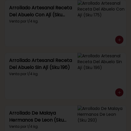
Arrollado Artesanal Receta
Del Abuelo Con Ají (Sku
175)
Venta por 1/4 kg.
Arrollado Artesanal Receta
Del Abuelo Sin Ají (Sku 196)
Venta por 1/4 kg.
Arrollado De Malaya
Hermanos De Leon (Sku
293)
Venta por 1/4 kg.