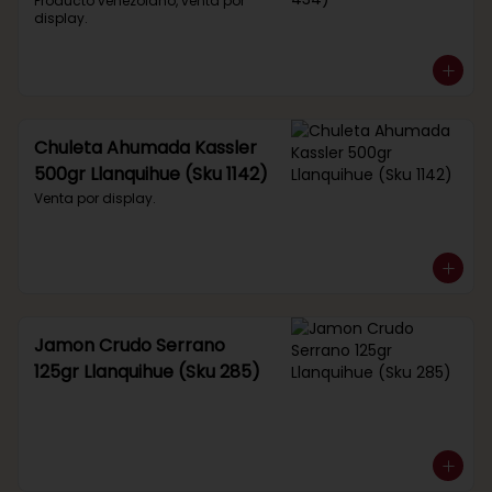
434)
Producto venezolano, venta por 
display.
Chuleta Ahumada Kassler
500gr Llanquihue (Sku 1142)
Venta por display.
Jamon Crudo Serrano
125gr Llanquihue (Sku 285)