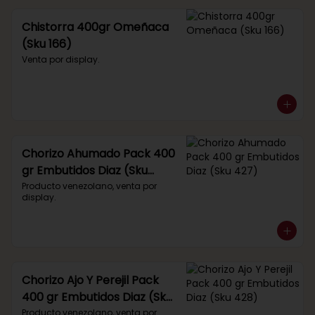
Chistorra 400gr Omeñaca
(Sku 166)
Venta por display.
Chorizo Ahumado Pack 400
gr Embutidos Diaz (Sku
427)
Producto venezolano, venta por 
display.
Chorizo Ajo Y Perejil Pack
400 gr Embutidos Diaz (Sku
428)
Producto venezolano, venta por 