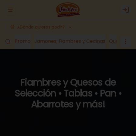
Abrir menu de navegación
Logi
¿Dónde quieres pedir?
Promo
Jamones, Fiambres y Cecinas
Quesos
Lá
Fiambres y Quesos de
Selección • Tablas • Pan •
Abarrotes y más!