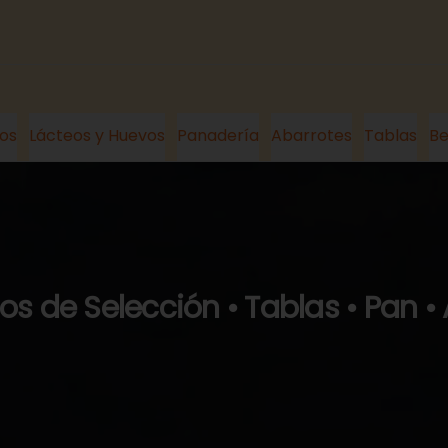
os
Lácteos y Huevos
Panadería
Abarrotes
Tablas
Be
s de Selección • Tablas • Pan •