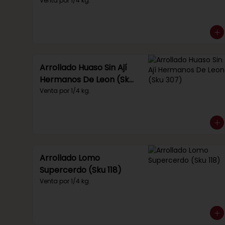
Venta por 1/4 kg.
Arrollado Huaso Sin Ají
Hermanos De Leon (Sku
307)
Venta por 1/4 kg.
Arrollado Lomo
Supercerdo (Sku 118)
Venta por 1/4 kg.