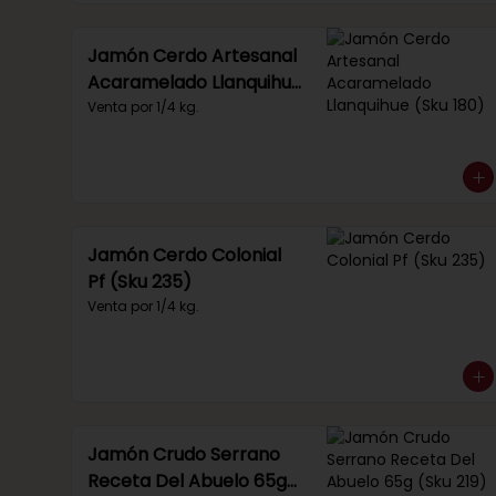
Jamón Cerdo Artesanal
Acaramelado Llanquihue
(Sku 180)
Venta por 1/4 kg.
Jamón Cerdo Colonial
Pf (Sku 235)
Venta por 1/4 kg.
Jamón Crudo Serrano
Receta Del Abuelo 65g