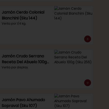
Jamón Cerdo Colonial
Bianchini (Sku 144)
Venta por 1/4 kg.
Jamón Crudo Serrano
Receta Del Abuelo 100g
(Sku 256)
Venta por display.
Jamón Pavo Ahumado
Sopraval (Sku 107)