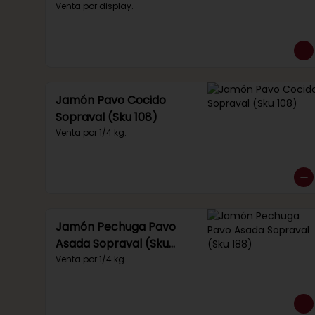
(Sku 219)
Venta por display.
Jamón Pavo Cocido
Sopraval (Sku 108)
Venta por 1/4 kg.
Jamón Pechuga Pavo
Asada Sopraval (Sku
188)
Venta por 1/4 kg.