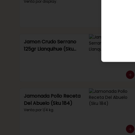
Venta por display.
Jamon Crudo Serrano
125gr Llanquihue (Sku
285)
Jamonada Pollo Receta
Del Abuelo (Sku 184)
Venta por 1/4 kg.