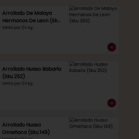
Arrollado De Malaya
Hermanos De Leon (Sku
293)
Venta por 1/4 kg.
Arrollado Huaso Babaria
(Sku 252)
Venta por 1/4 kg.
Arrollado Huaso
Omeñaca (Sku 149)