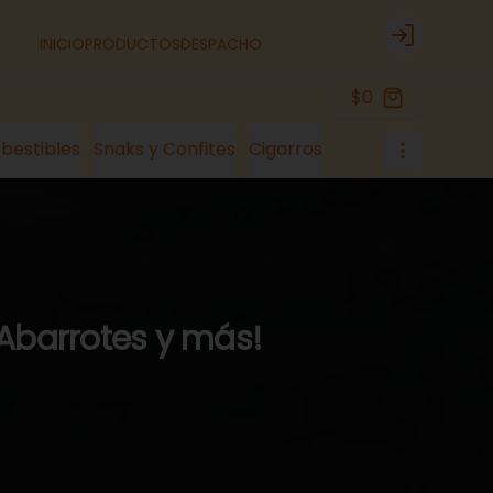
INICIO
PRODUCTOS
DESPACHO
Login
$0
bestibles
Snaks y Confites
Cigarros
 Abarrotes y más!