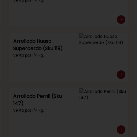
292)
Venta por 1/4 kg.
Arrollado Huaso
Supercerdo (Sku 119)
Venta por 1/4 kg.
Arrollado Pernil (Sku
147)
Venta por 1/4 kg.