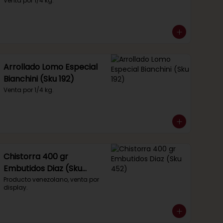
Venta por 1/4 kg.
Arrollado Lomo Especial
Bianchini (Sku 192)
Venta por 1/4 kg.
Chistorra 400 gr
Embutidos Diaz (Sku
452)
Producto venezolano, venta por 
display.