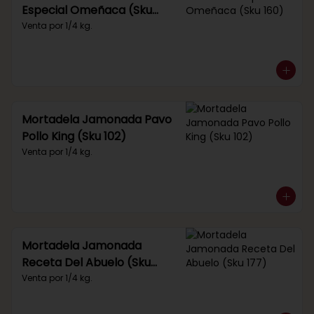
Especial Omeñaca (Sku
160)
Venta por 1/4 kg.
Mortadela Jamonada Pavo
Pollo King (Sku 102)
Venta por 1/4 kg.
Mortadela Jamonada
Receta Del Abuelo (Sku
177)
Venta por 1/4 kg.