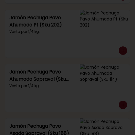
Jamón Pechuga Pavo
Ahumada Pf (Sku 202)
Venta por 1/4 kg.
Jamón Pechuga Pavo
Ahumada Sopraval (Sku
114)
Venta por 1/4 kg.
Jamón Pechuga Pavo
Asada Sopraval (Sku 188)