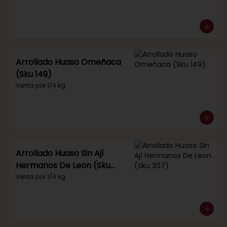
Arrollado Huaso Omeñaca
(Sku 149)
Venta por 1/4 kg.
Arrollado Huaso Sin Ají
Hermanos De Leon (Sku
307)
Venta por 1/4 kg.