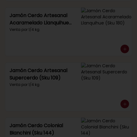
Jamón Cerdo Artesanal
Acaramelado Llanquihue
(Sku 180)
Venta por 1/4 kg.
Jamón Cerdo Artesanal
Supercerdo (Sku 109)
Venta por 1/4 kg.
Jamón Cerdo Colonial
Bianchini (Sku 144)