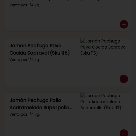
Venta por 1/4 kg.
Jamón Pechuga Pavo
Cocida Sopraval (Sku 115)
Venta por 1/4 kg.
Jamón Pechuga Pollo
Acaramelado Superpollo
(Sku 113)
Venta por 1/4 kg.