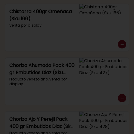
Chistorra 400gr Omeñaca
(Sku 166)
Venta por display.
Chorizo Ahumado Pack 400
gr Embutidos Diaz (Sku
427)
Producto venezolano, venta por 
display.
Chorizo Ajo Y Perejil Pack
400 gr Embutidos Diaz (Sku
428)
Producto venezolano, venta por 