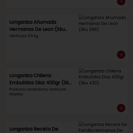
Longaniza Ahumada
Hermanos De Leon (Sku
296)
Venta por 1/4 kg.
Longaniza Chilena
Embutidos Diaz 400gr (Sku
430)
Producto venezolano, venta por 
display.
Longaniza Receta De