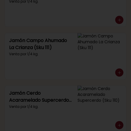
Venta por 1/4 kg.
Jamón Campo Ahumado
La Crianza (Sku 111)
Venta por 1/4 kg.
Jamón Cerdo
Acaramelado Supercerdo
(Sku 110)
Venta por 1/4 kg.