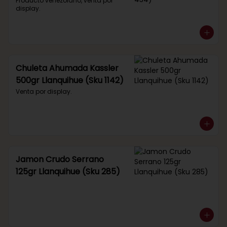
434)
Producto venezolano, venta por 
display.
Chuleta Ahumada Kassler
500gr Llanquihue (Sku 1142)
Venta por display.
Jamon Crudo Serrano
125gr Llanquihue (Sku 285)