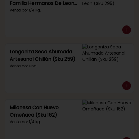
Familia Hermanos De Leon
(Sku 295)
Venta por 1/4 kg.
Longaniza Seca Ahumada
Artesanal Chillán (Sku 259)
Venta por und.
Milanesa Con Huevo
Omeñaca (Sku 162)
Venta por 1/4 kg.