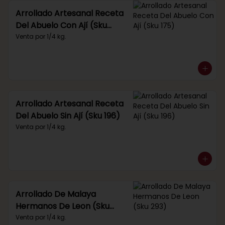
Arrollado Artesanal Receta
Del Abuelo Con Ají (Sku
175)
Venta por 1/4 kg.
Arrollado Artesanal Receta
Del Abuelo Sin Ají (Sku 196)
Venta por 1/4 kg.
Arrollado De Malaya
Hermanos De Leon (Sku
293)
Venta por 1/4 kg.