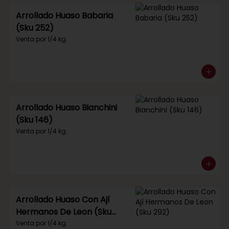
Arrollado Huaso Babaria
(Sku 252)
Venta por 1/4 kg.
Arrollado Huaso Bianchini
(Sku 146)
Venta por 1/4 kg.
Arrollado Huaso Con Ají
Hermanos De Leon (Sku
292)
Venta por 1/4 kg.