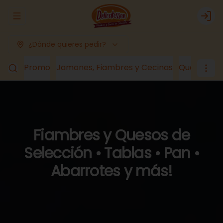
Abrir menu de navegación
Logi
¿Dónde quieres pedir?
Promo
Jamones, Fiambres y Cecinas
Quesos
Lá
Fiambres y Quesos de
Selección • Tablas • Pan •
Abarrotes y más!