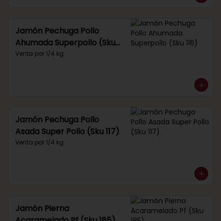
Jamón Pechuga Pollo
Ahumada Superpollo (Sku
116)
Venta por 1/4 kg.
Jamón Pechuga Pollo
Asada Super Pollo (Sku 117)
Venta por 1/4 kg.
Jamón Pierna
Acaramelado Pf (Sku 185)