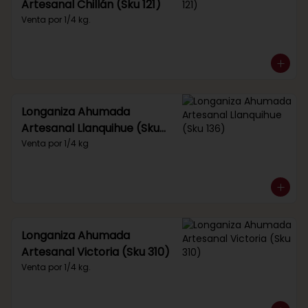
Artesanal Chillán (Sku 121)
Venta por 1/4 kg.
Longaniza Ahumada
Artesanal Llanquihue (Sku
136)
Venta por 1/4 kg
Longaniza Ahumada
Artesanal Victoria (Sku 310)
Venta por 1/4 kg.