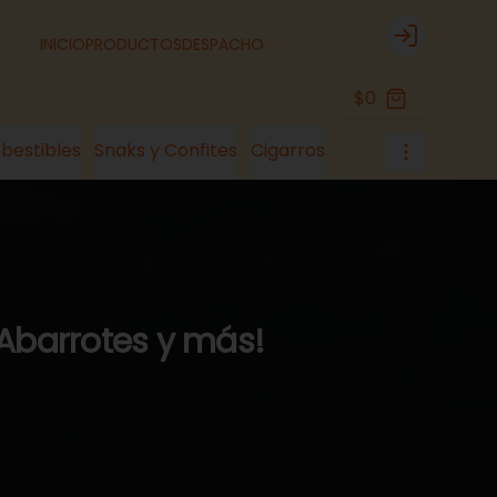
INICIO
PRODUCTOS
DESPACHO
Login
$0
bestibles
Snaks y Confites
Cigarros
 Abarrotes y más!