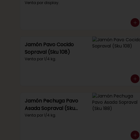
(Sku 219)
Venta por display.
Jamón Pavo Cocido
Sopraval (Sku 108)
Venta por 1/4 kg.
Jamón Pechuga Pavo
Asada Sopraval (Sku
188)
Venta por 1/4 kg.