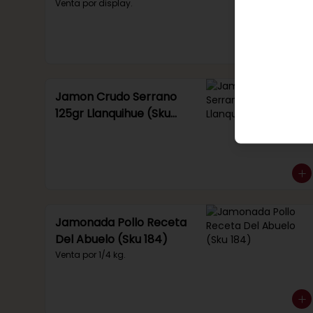
Venta por display.
Jamon Crudo Serrano
125gr Llanquihue (Sku
285)
Jamonada Pollo Receta
Del Abuelo (Sku 184)
Venta por 1/4 kg.