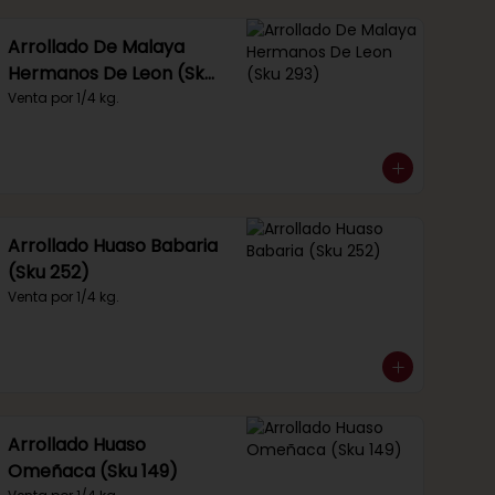
Arrollado De Malaya
Hermanos De Leon (Sku
293)
Venta por 1/4 kg.
Arrollado Huaso Babaria
(Sku 252)
Venta por 1/4 kg.
Arrollado Huaso
Omeñaca (Sku 149)