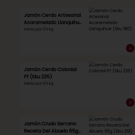
Jamón Cerdo Artesanal
Acaramelado Llanquihue
(Sku 180)
Venta por 1/4 kg.
Jamón Cerdo Colonial
Pf (Sku 235)
Venta por 1/4 kg.
Jamón Crudo Serrano
Receta Del Abuelo 65g