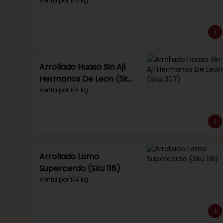
Venta por 1/4 kg.
Arrollado Huaso Sin Ají
Hermanos De Leon (Sku
307)
Venta por 1/4 kg.
Arrollado Lomo
Supercerdo (Sku 118)
Venta por 1/4 kg.