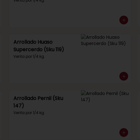
292)
Venta por 1/4 kg.
Arrollado Huaso
Supercerdo (Sku 119)
Venta por 1/4 kg.
Arrollado Pernil (Sku
147)
Venta por 1/4 kg.