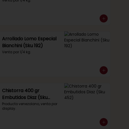
Venta por 1/4 kg.
Arrollado Lomo Especial
Bianchini (Sku 192)
Venta por 1/4 kg.
Chistorra 400 gr
Embutidos Diaz (Sku
452)
Producto venezolano, venta por 
display.