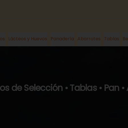
os
Lácteos y Huevos
Panadería
Abarrotes
Tablas
Be
s de Selección • Tablas • Pan •