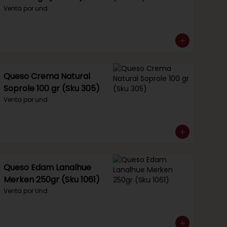
Venta por und.
Queso Crema Natural
Soprole 100 gr (Sku 305)
Venta por und.
Queso Edam Lanalhue
Merken 250gr (Sku 1061)
Venta por Und