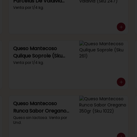
Parcelas De Valdivia
(Sku 247)
Venta por 1/4 kg.
Queso Mantecoso
Quilque Soprole (Sku
261)
Venta por 1/4 kg.
Queso Mantecoso
Runca Sabor Oregano
350gr (Sku 1022)
Queso sin lactosa. Venta por 
Und.