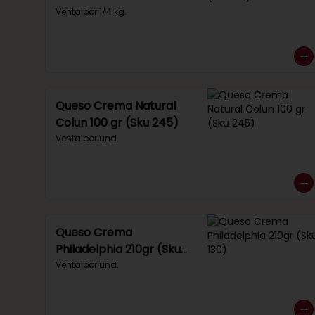
(Sku 221)
Venta por 1/4 kg.
Queso Crema Natural
Colun 100 gr (Sku 245)
Venta por und.
Queso Crema
Philadelphia 210gr (Sku
130)
Venta por und.