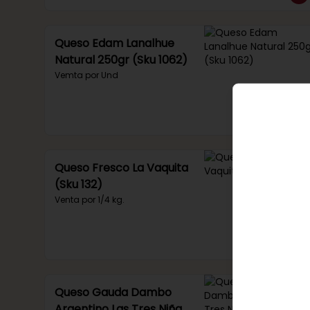
Queso Edam Lanalhue
Natural 250gr (Sku 1062)
Vemta por Und
Queso Fresco La Vaquita
(Sku 132)
Venta por 1/4 kg.
Queso Gauda Dambo
Argentino Las Tres Niñas