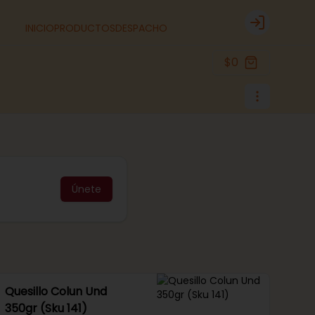
INICIO
PRODUCTOS
DESPACHO
Login
$0
Únete
Quesillo Colun Und
350gr (Sku 141)