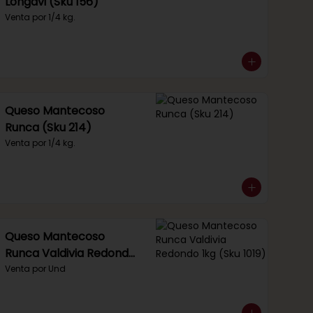
Longavi (Sku 156)
Venta por 1/4 kg.
Queso Mantecoso
Runca (Sku 214)
Venta por 1/4 kg.
Queso Mantecoso
Runca Valdivia Redondo
1kg (Sku 1019)
Venta por Und