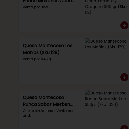
Fundo Maitenes Ocoa
Tomate / Orégano 300
Venta por und.
gr (Sku 112)
Queso Mantecoso Los
Mañios (Sku 129)
Venta por 1/4 kg.
Queso Mantecoso
Runca Sabor Merken
350gr (Sku 1020)
Queso sin lactosa. Venta por 
und.