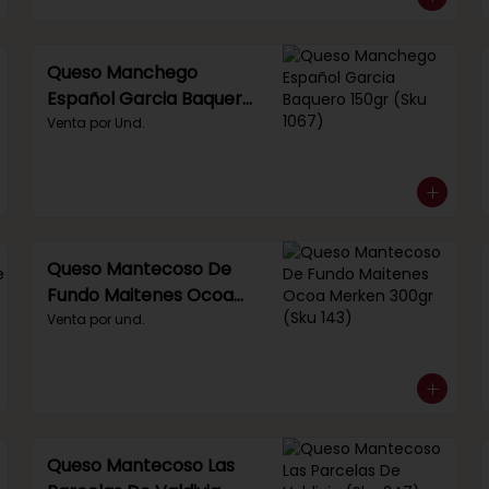
Queso Manchego
Español Garcia Baquero
150gr (Sku 1067)
Venta por Und.
Queso Mantecoso De
Fundo Maitenes Ocoa
Merken 300gr (Sku 143)
Venta por und.
Queso Mantecoso Las