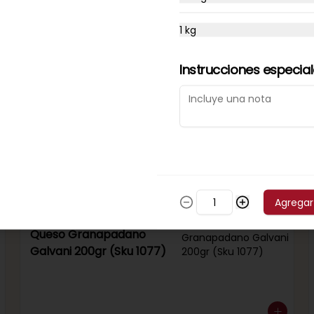
Venta por 1/4 kg.
1 kg
Instrucciones especia
Queso Gauda Soprole
(Sku 262)
Venta por 1/4 kg.
Agregar
Queso Granapadano
Galvani 200gr (Sku 1077)