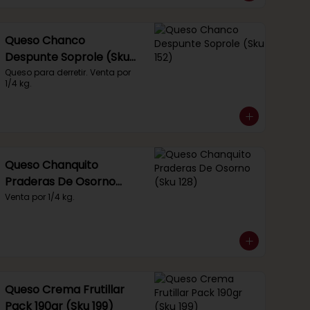
Queso Chanco
Despunte Soprole (Sku
152)
Queso para derretir. Venta por 
1/4 kg.
Queso Chanquito
Praderas De Osorno
(Sku 128)
Venta por 1/4 kg.
Queso Crema Frutillar
Pack 190gr (Sku 199)