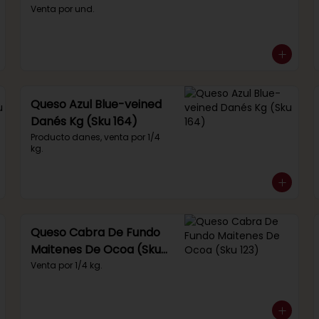
Venta por und.
Queso Azul Blue-veined
Danés Kg (Sku 164)
Producto danes, venta por 1/4 
kg.
Queso Cabra De Fundo
Maitenes De Ocoa (Sku
123)
Venta por 1/4 kg.