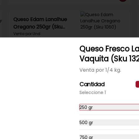
Queso Edam Lanalhue
Oregano 250gr (Sku
1060)
Venta por Und
Queso Fresco L
Vaquita (Sku 13
Venta por 1/4 kg.
Queso Fresco Los Tilos
(Sku 309)
Cantidad
Venta por 1/4 kg.
Seleccione 1
250 gr
500 gr
Queso Gauda Frutillar
750 gr
Eur (Sku 191)