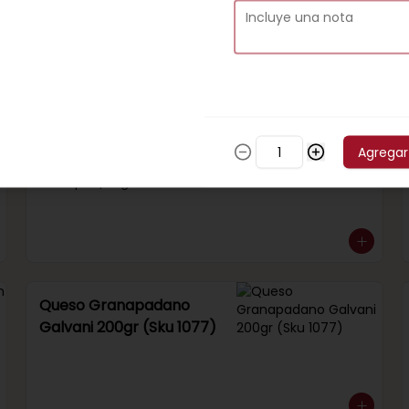
Venta por 1/4 kg.
Queso Gauda Soprole
Agregar
(Sku 262)
Venta por 1/4 kg.
Queso Granapadano
Galvani 200gr (Sku 1077)