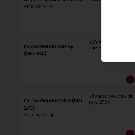
(Sku 135)
Venta por 1/4 kg.
Queso Gauda Kumey
(Sku 234)
Queso Gouda Colun (Sku
270)
Venta por 1/4 kg.