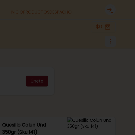
INICIO
PRODUCTOS
DESPACHO
Login
$0
Únete
Quesillo Colun Und
350gr (Sku 141)