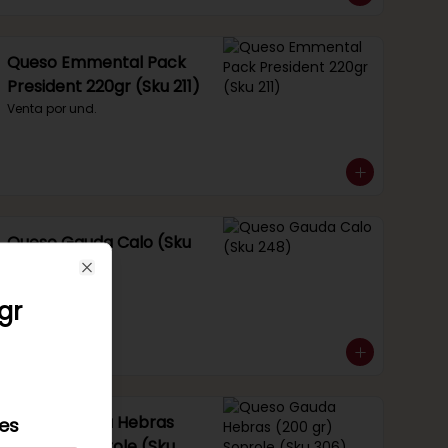
Queso Emmental Pack
President 220gr (Sku 211)
Venta por und.
Queso Gauda Calo (Sku
248)
Close
Venta por 1/4 kg.
gr
Queso Gauda Hebras
les
(200 gr) Soprole (Sku