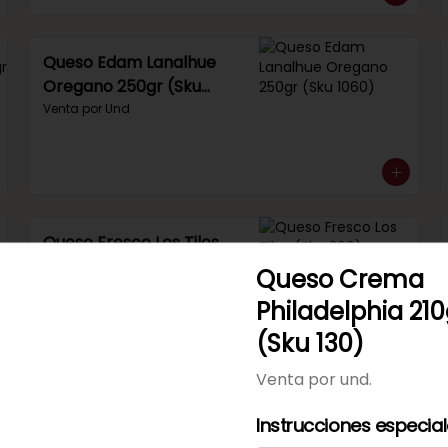
Queso Edam Lanalhue
Oregano 250gr (Sku
1060)
Venta por Und
Queso Fresco Los Tilos
(Sku 309)
Queso Crema
Venta por 1/4 kg.
Philadelphia 210
(Sku 130)
Venta por und.
Queso Gauda Frutillar
Instrucciones especia
Eur (Sku 191)