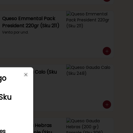
Queso Emmental Pack
President 220gr (Sku 211)
Venta por und.
Queso Gauda Calo (Sku
go
248)
Close
Venta por 1/4 kg.
(Sku
Queso Gauda Hebras
les
(200 gr) Soprole (Sku