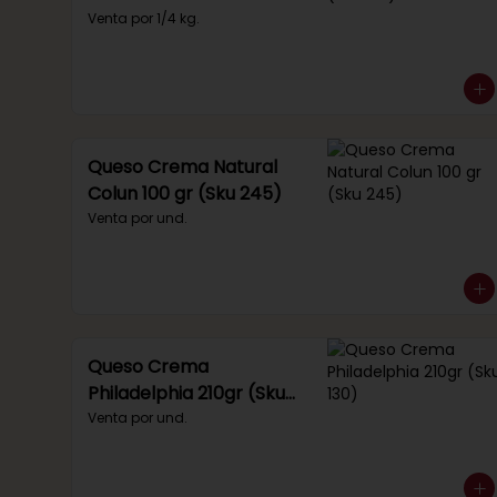
(Sku 221)
Venta por 1/4 kg.
Queso Crema Natural
Colun 100 gr (Sku 245)
Venta por und.
Queso Crema
Philadelphia 210gr (Sku
130)
Venta por und.