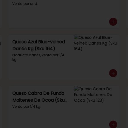
Venta por und.
Queso Azul Blue-veined
Danés Kg (Sku 164)
Producto danes, venta por 1/4 
kg.
Queso Cabra De Fundo
Maitenes De Ocoa (Sku
123)
Venta por 1/4 kg.