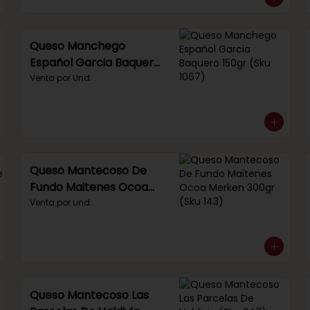
Queso Manchego
Español Garcia Baquero
150gr (Sku 1067)
Venta por Und.
Queso Mantecoso De
Fundo Maitenes Ocoa
Merken 300gr (Sku 143)
Venta por und.
Queso Mantecoso Las