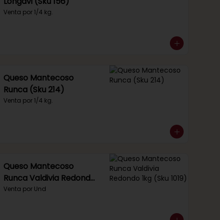
Longavi (Sku 156)
Venta por 1/4 kg.
Queso Mantecoso
Runca (Sku 214)
Venta por 1/4 kg.
Queso Mantecoso
Runca Valdivia Redondo
1kg (Sku 1019)
Venta por Und