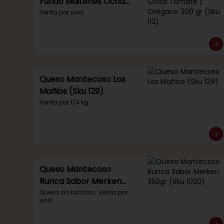
Fundo Maitenes Ocoa
Tomate / Orégano 300
Venta por und.
gr (Sku 112)
Queso Mantecoso Los
Mañios (Sku 129)
Venta por 1/4 kg.
Queso Mantecoso
Runca Sabor Merken
350gr (Sku 1020)
Queso sin lactosa. Venta por 
und.