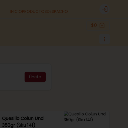
INICIO
PRODUCTOS
DESPACHO
Login
$0
Únete
Quesillo Colun Und
350gr (Sku 141)