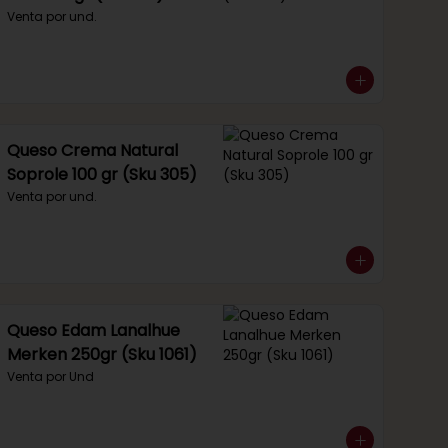
Venta por und.
Queso Crema Natural
Soprole 100 gr (Sku 305)
Venta por und.
Queso Edam Lanalhue
Merken 250gr (Sku 1061)
Venta por Und