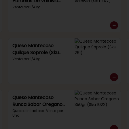
Parcelas De Valdivia
(Sku 247)
Venta por 1/4 kg.
Queso Mantecoso
Quilque Soprole (Sku
261)
Venta por 1/4 kg.
Queso Mantecoso
Runca Sabor Oregano
350gr (Sku 1022)
Queso sin lactosa. Venta por 
Und.