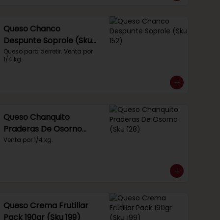
Queso Chanco
Despunte Soprole (Sku
152)
Queso para derretir. Venta por 
1/4 kg.
Queso Chanquito
Praderas De Osorno
(Sku 128)
Venta por 1/4 kg.
Queso Crema Frutillar
Pack 190gr (Sku 199)