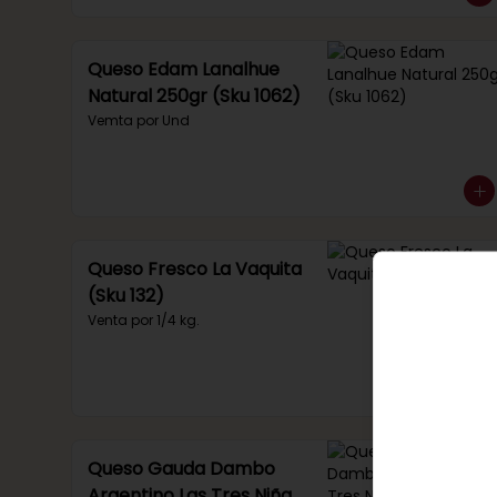
Queso Edam Lanalhue
Natural 250gr (Sku 1062)
Vemta por Und
Queso Fresco La Vaquita
(Sku 132)
Venta por 1/4 kg.
Queso Gauda Dambo
Argentino Las Tres Niñas