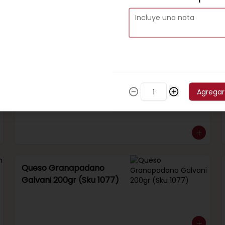
Venta por 1/4 kg.
Queso Gauda Soprole
(Sku 262)
Agregar
Venta por 1/4 kg.
Queso Granapadano
Galvani 200gr (Sku 1077)