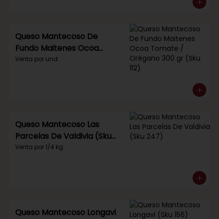
Queso Mantecoso De
Fundo Maitenes Ocoa
Tomate / Orégano 300 gr
Venta por und.
(Sku 112)
Queso Mantecoso Las
Parcelas De Valdivia (Sku
247)
Venta por 1/4 kg.
Queso Mantecoso Longavi