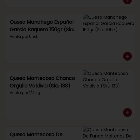
Queso Manchego Español
Garcia Baquero 150gr (Sku
1067)
Venta por Und.
Queso Mantecoso Chanco
Orgullo Valdivia (Sku 133)
Venta por 1/4 kg.
Queso Mantecoso De