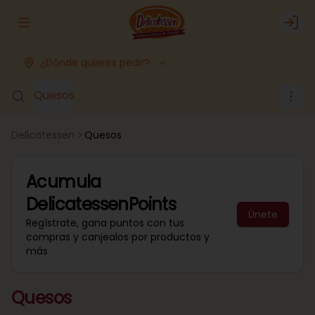
Abrir menu de navegación
Logi
¿Dónde quieres pedir?
Quesos
Delicatessen
Quesos
Acumula
DelicatessenPoints
Únete
Regístrate, gana puntos con tus
compras y canjealos por productos y
más
Quesos