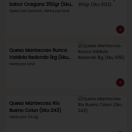
Sabor Oregano 350gr (Sku
1022)
Queso sin lactosa. Venta por Und.
Queso Mantecoso Runca
Valdivia Redondo 1kg (Sku
1019)
Venta por Und
Queso Mantecoso Río
Bueno Colun (Sku 243)
Venta por 1/4 kg.