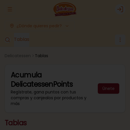
Abrir menu de navegación
Logi
¿Dónde quieres pedir?
Tablas
Delicatessen
Tablas
Acumula
DelicatessenPoints
Únete
Regístrate, gana puntos con tus
compras y canjealos por productos y
más
Tablas