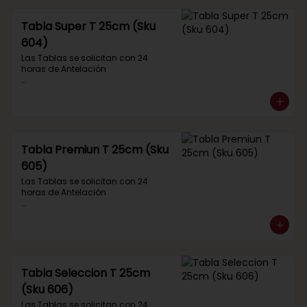
Tabla Super T 25cm (Sku
604)
Las Tablas se solicitan con 24 
horas de Antelación

Contiene:

Jamón de Pavo Cocido

Jamón de Pierna Colonial

Salame Italiano

Queso de Cabra Ocoa

Queso Gauda Argentino

Tabla Premiun T 25cm (Sku
Aceitunas

605)
Galletas

Uvas o frutas de temporada

Las Tablas se solicitan con 24 
horas de Antelación

Rinde para 2-3 personas
Contiene:

Jamón de Pavo Acaramelado

Jamón de Pierna Acaramelado

Jamón Serrano

Longaniza Seca Chillan

Salame Ahumado

Tabla Seleccion T 25cm
Queso de Cabra Ovalle

(Sku 606)
Queso Parmesano

Queso Gauda Argentino

Las Tablas se solicitan con 24 