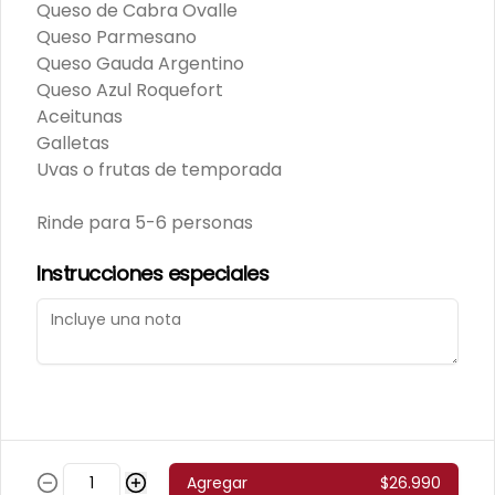
Queso de Cabra Ovalle
Local
Queso Parmesano
Términos y condiciones
Queso Gauda Argentino
Política de privacidad
Queso Azul Roquefort
Aceitunas
Redes sociales
Galletas
Uvas o frutas de temporada
Instagram
Facebook
Rinde para 5-6 personas
Mi cuenta
Instrucciones especiales
Pedir
DelicatessenPoints
Iniciar sesión
Powered by
Agregar
$26.990