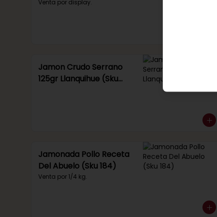
Venta por display.
Jamon Crudo Serrano
125gr Llanquihue (Sku
285)
Jamonada Pollo Receta
Del Abuelo (Sku 184)
Venta por 1/4 kg.