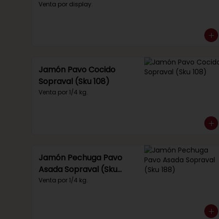
(Sku 219)
Venta por display.
Jamón Pavo Cocido
Sopraval (Sku 108)
Venta por 1/4 kg.
Jamón Pechuga Pavo
Asada Sopraval (Sku
188)
Venta por 1/4 kg.