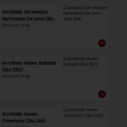
Arrollado De Malaya
Hermanos De Leon (Sku
293)
Venta por 1/4 kg.
Arrollado Huaso Babaria
(Sku 252)
Venta por 1/4 kg.
Arrollado Huaso
Omeñaca (Sku 149)