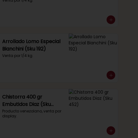
Venta por 1/4 kg.
Arrollado Lomo Especial
Bianchini (Sku 192)
Venta por 1/4 kg.
Chistorra 400 gr
Embutidos Diaz (Sku
452)
Producto venezolano, venta por 
display.