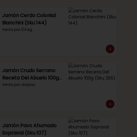
Jamón Cerdo Colonial
Bianchini (Sku 144)
Venta por 1/4 kg.
Jamón Crudo Serrano
Receta Del Abuelo 100g
(Sku 256)
Venta por display.
Jamón Pavo Ahumado
Sopraval (Sku 107)