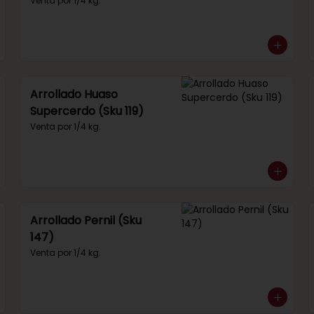
292)
Venta por 1/4 kg.
Arrollado Huaso
Supercerdo (Sku 119)
Venta por 1/4 kg.
Arrollado Pernil (Sku
147)
Venta por 1/4 kg.