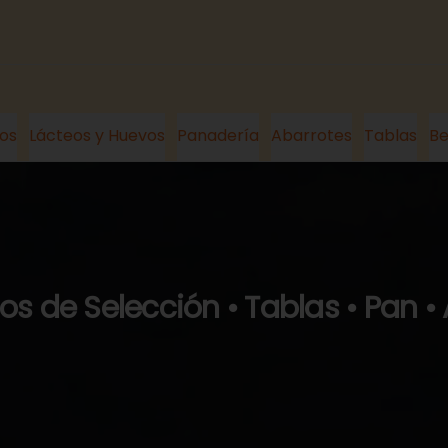
os
Lácteos y Huevos
Panadería
Abarrotes
Tablas
Be
s de Selección • Tablas • Pan •