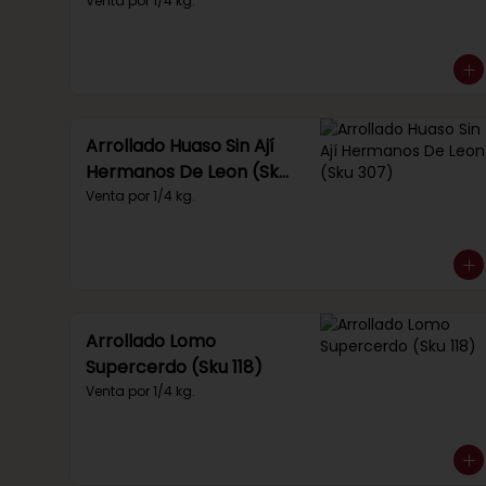
Venta por 1/4 kg.
Arrollado Huaso Sin Ají
Hermanos De Leon (Sku
307)
Venta por 1/4 kg.
Arrollado Lomo
Supercerdo (Sku 118)
Venta por 1/4 kg.