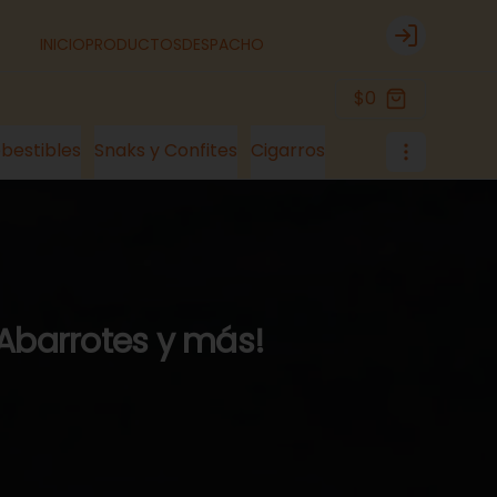
INICIO
PRODUCTOS
DESPACHO
Login
$0
bestibles
Snaks y Confites
Cigarros
 Abarrotes y más!