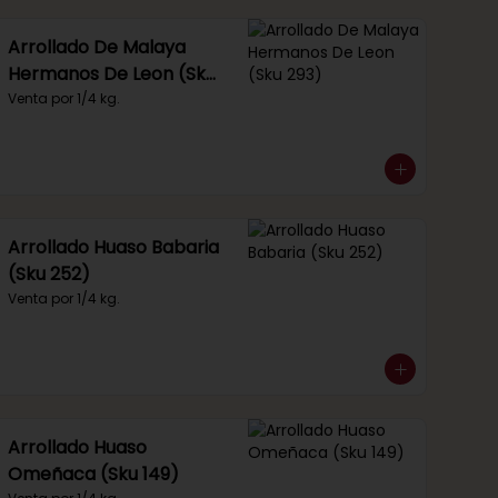
Arrollado De Malaya
Hermanos De Leon (Sku
293)
Venta por 1/4 kg.
Arrollado Huaso Babaria
(Sku 252)
Venta por 1/4 kg.
Arrollado Huaso
Omeñaca (Sku 149)