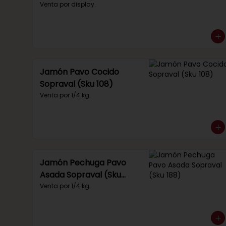
(Sku 219)
Venta por display.
Jamón Pavo Cocido
Sopraval (Sku 108)
Venta por 1/4 kg.
Jamón Pechuga Pavo
Asada Sopraval (Sku
188)
Venta por 1/4 kg.