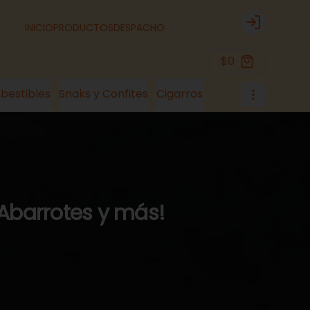
INICIO
PRODUCTOS
DESPACHO
Login
$0
bestibles
Snaks y Confites
Cigarros
 Abarrotes y más!