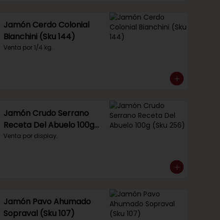
Jamón Cerdo Colonial
Bianchini (Sku 144)
Venta por 1/4 kg.
Jamón Crudo Serrano
Receta Del Abuelo 100g
(Sku 256)
Venta por display.
Jamón Pavo Ahumado
Sopraval (Sku 107)