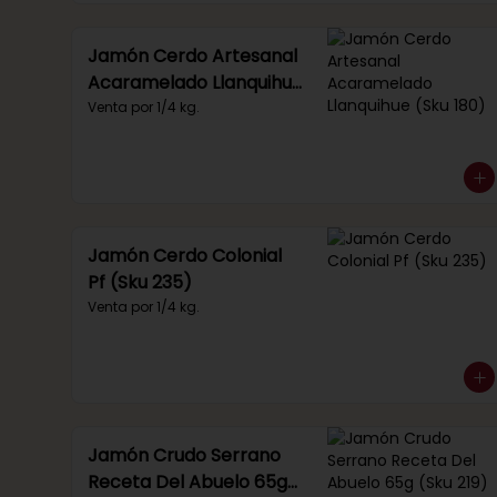
Jamón Cerdo Artesanal
Acaramelado Llanquihue
(Sku 180)
Venta por 1/4 kg.
Jamón Cerdo Colonial
Pf (Sku 235)
Venta por 1/4 kg.
Jamón Crudo Serrano
Receta Del Abuelo 65g