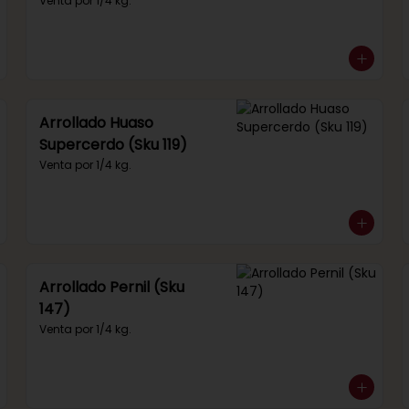
292)
Venta por 1/4 kg.
Arrollado Huaso
Supercerdo (Sku 119)
Venta por 1/4 kg.
Arrollado Pernil (Sku
147)
Venta por 1/4 kg.