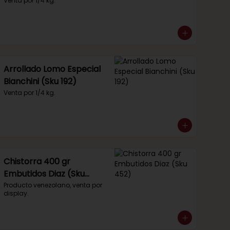
Venta por 1/4 kg.
Arrollado Lomo Especial
Bianchini (Sku 192)
Venta por 1/4 kg.
Chistorra 400 gr
Embutidos Diaz (Sku
452)
Producto venezolano, venta por 
display.