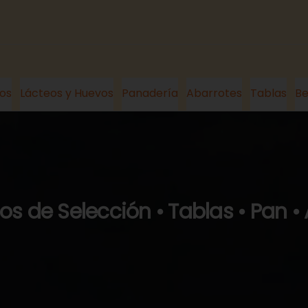
os
Lácteos y Huevos
Panadería
Abarrotes
Tablas
Be
s de Selección • Tablas • Pan •