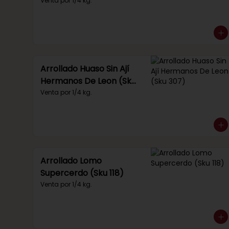
Venta por 1/4 kg.
Arrollado Huaso Sin Ají
Hermanos De Leon (Sku
307)
Venta por 1/4 kg.
Arrollado Lomo
Supercerdo (Sku 118)
Venta por 1/4 kg.