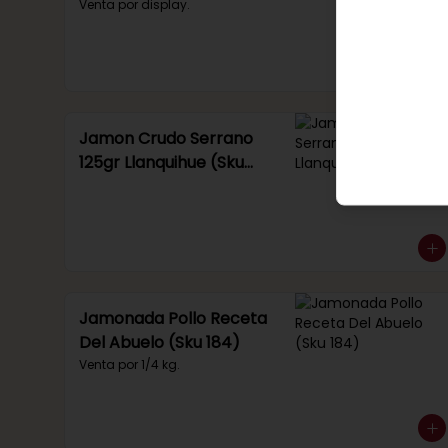
Venta por display.
Jamon Crudo Serrano
125gr Llanquihue (Sku
285)
Jamonada Pollo Receta
Del Abuelo (Sku 184)
Venta por 1/4 kg.