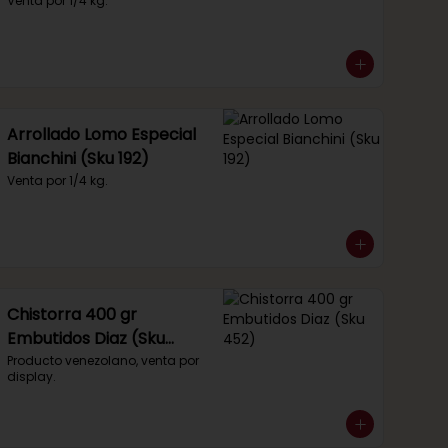
Venta por 1/4 kg.
Arrollado Lomo Especial
Bianchini (Sku 192)
Venta por 1/4 kg.
Chistorra 400 gr
Embutidos Diaz (Sku
452)
Producto venezolano, venta por 
display.