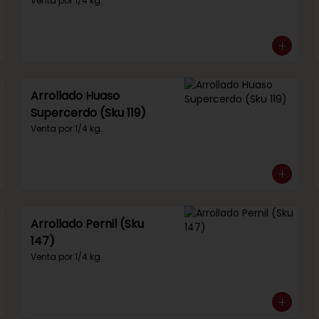
292)
Venta por 1/4 kg.
Arrollado Huaso
Supercerdo (Sku 119)
Venta por 1/4 kg.
Arrollado Pernil (Sku
147)
Venta por 1/4 kg.