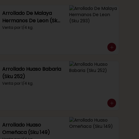
Arrollado De Malaya
Hermanos De Leon (Sku
293)
Venta por 1/4 kg.
Arrollado Huaso Babaria
(Sku 252)
Venta por 1/4 kg.
Arrollado Huaso
Omeñaca (Sku 149)