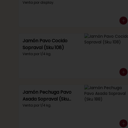
(Sku 219)
Venta por display.
Jamón Pavo Cocido
Sopraval (Sku 108)
Venta por 1/4 kg.
Jamón Pechuga Pavo
Asada Sopraval (Sku
188)
Venta por 1/4 kg.