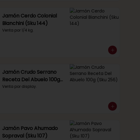
Jamón Cerdo Colonial
Bianchini (Sku 144)
Venta por 1/4 kg.
Jamón Crudo Serrano
Receta Del Abuelo 100g
(Sku 256)
Venta por display.
Jamón Pavo Ahumado
Sopraval (Sku 107)