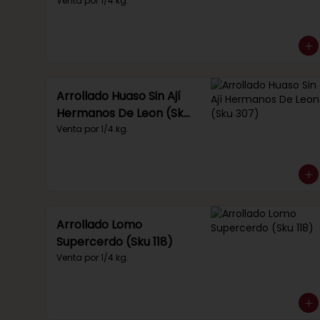
Venta por 1/4 kg.
Arrollado Huaso Sin Ají
Hermanos De Leon (Sku
307)
Venta por 1/4 kg.
Arrollado Lomo
Supercerdo (Sku 118)
Venta por 1/4 kg.