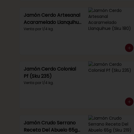
Jamón Cerdo Artesanal
Acaramelado Llanquihue
(Sku 180)
Venta por 1/4 kg.
Jamón Cerdo Colonial
Pf (Sku 235)
Venta por 1/4 kg.
Jamón Crudo Serrano
Receta Del Abuelo 65g