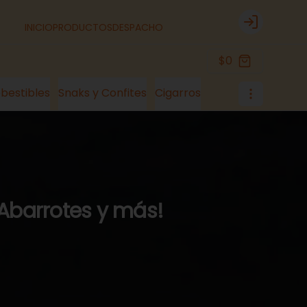
INICIO
PRODUCTOS
DESPACHO
Login
$0
bestibles
Snaks y Confites
Cigarros
 Abarrotes y más!