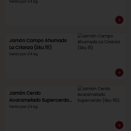
Venta por 1/4 kg.
Jamón Campo Ahumado
La Crianza (Sku 111)
Venta por 1/4 kg.
Jamón Cerdo
Acaramelado Supercerdo
(Sku 110)
Venta por 1/4 kg.