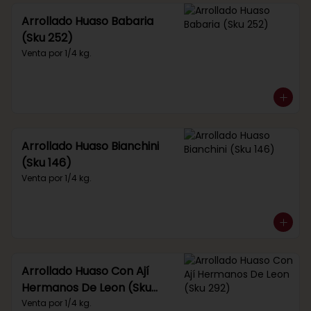
Arrollado Huaso Babaria
(Sku 252)
Venta por 1/4 kg.
Arrollado Huaso Bianchini
(Sku 146)
Venta por 1/4 kg.
Arrollado Huaso Con Ají
Hermanos De Leon (Sku
292)
Venta por 1/4 kg.