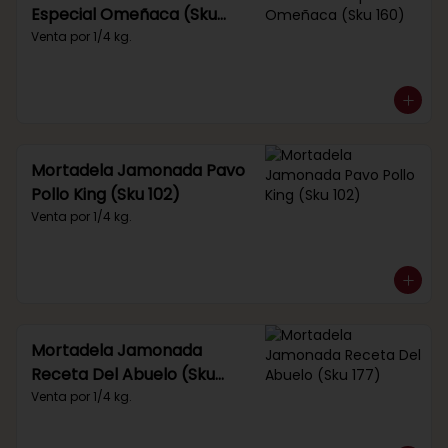
Especial Omeñaca (Sku
160)
Venta por 1/4 kg.
Mortadela Jamonada Pavo
Pollo King (Sku 102)
Venta por 1/4 kg.
Mortadela Jamonada
Receta Del Abuelo (Sku
177)
Venta por 1/4 kg.