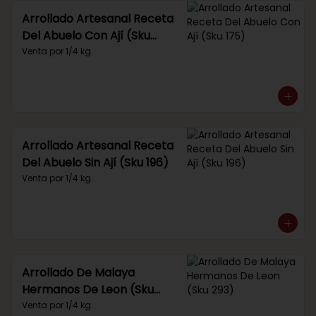
Arrollado Artesanal Receta
Del Abuelo Con Ají (Sku
175)
Venta por 1/4 kg.
Arrollado Artesanal Receta
Del Abuelo Sin Ají (Sku 196)
Venta por 1/4 kg.
Arrollado De Malaya
Hermanos De Leon (Sku
293)
Venta por 1/4 kg.