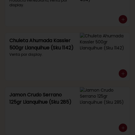
434)
Producto venezolano, venta por 
display.
Chuleta Ahumada Kassler
500gr Llanquihue (Sku 1142)
Venta por display.
Jamon Crudo Serrano
125gr Llanquihue (Sku 285)