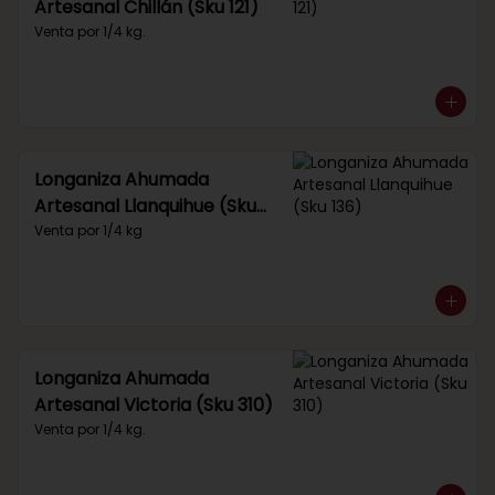
Artesanal Chillán (Sku 121)
Venta por 1/4 kg.
Longaniza Ahumada
Artesanal Llanquihue (Sku
136)
Venta por 1/4 kg
Longaniza Ahumada
Artesanal Victoria (Sku 310)
Venta por 1/4 kg.