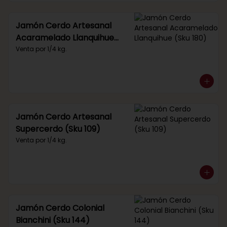
Jamón Cerdo Artesanal
Acaramelado Llanquihue
(Sku 180)
Venta por 1/4 kg.
Jamón Cerdo Artesanal
Supercerdo (Sku 109)
Venta por 1/4 kg.
Jamón Cerdo Colonial
Bianchini (Sku 144)