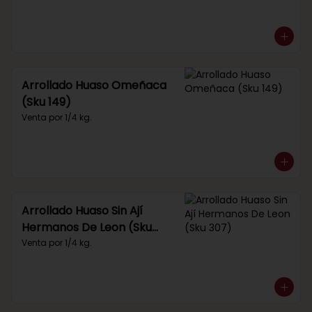
Arrollado Huaso Omeñaca
(Sku 149)
Venta por 1/4 kg.
Arrollado Huaso Sin Ají
Hermanos De Leon (Sku
307)
Venta por 1/4 kg.