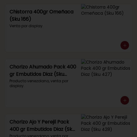
Chistorra 400gr Omeñaca
(Sku 166)
Venta por display.
Chorizo Ahumado Pack 400
gr Embutidos Diaz (Sku
427)
Producto venezolano, venta por 
display.
Chorizo Ajo Y Perejil Pack
400 gr Embutidos Diaz (Sku
428)
Producto venezolano, venta por 