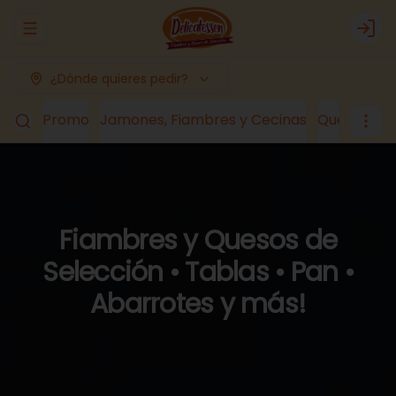
Abrir menu de navegación
Logi
¿Dónde quieres pedir?
Promo
Jamones, Fiambres y Cecinas
Quesos
Lá
Fiambres y Quesos de
Selección • Tablas • Pan •
Abarrotes y más!