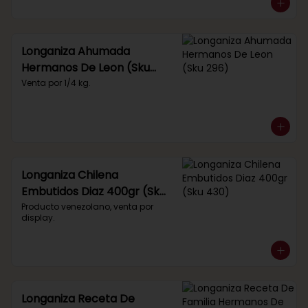
Longaniza Ahumada
Hermanos De Leon (Sku
296)
Venta por 1/4 kg.
Longaniza Chilena
Embutidos Diaz 400gr (Sku
430)
Producto venezolano, venta por 
display.
Longaniza Receta De