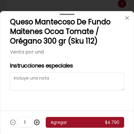
Queso Mantecoso De Fundo
Mortadela Jamonada
Maitenes Ocoa Tomate /
Supercerdo (Sku 101)
Venta por 1/4 kg.
Orégano 300 gr (Sku 112)
Venta por und.
Instrucciones especiales
Mortadela Jamonada
Superpollo (Sku 100)
Venta por 1/4 kg.
Agregar
$4.790
Mortadela Lisa Omeñaca