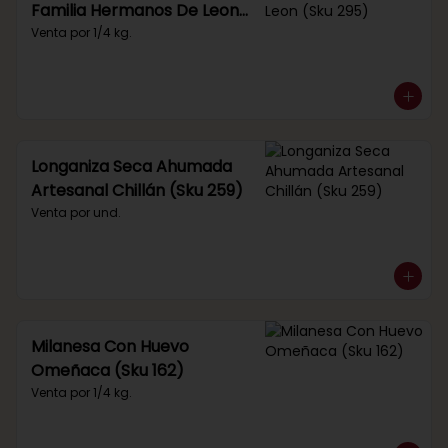
Familia Hermanos De Leon
(Sku 295)
Venta por 1/4 kg.
Longaniza Seca Ahumada
Artesanal Chillán (Sku 259)
Venta por und.
Milanesa Con Huevo
Omeñaca (Sku 162)
Venta por 1/4 kg.