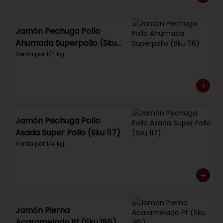
Jamón Pechuga Pollo
Ahumada Superpollo (Sku
116)
Venta por 1/4 kg.
Jamón Pechuga Pollo
Asada Super Pollo (Sku 117)
Venta por 1/4 kg.
Jamón Pierna
Acaramelado Pf (Sku 185)