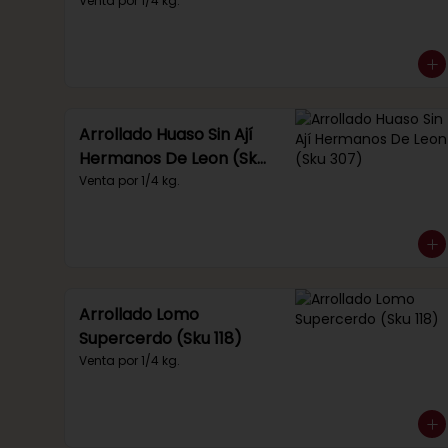
Venta por 1/4 kg.
Arrollado Huaso Sin Ají
Hermanos De Leon (Sku
307)
Venta por 1/4 kg.
Arrollado Lomo
Supercerdo (Sku 118)
Venta por 1/4 kg.