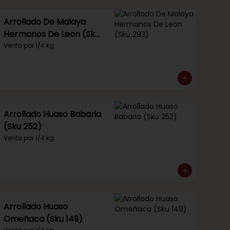
Arrollado De Malaya
Hermanos De Leon (Sku
293)
Venta por 1/4 kg.
Arrollado Huaso Babaria
(Sku 252)
Venta por 1/4 kg.
Arrollado Huaso
Omeñaca (Sku 149)