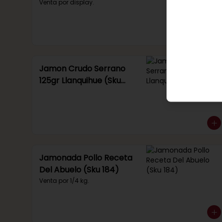
Venta por display.
Jamon Crudo Serrano
125gr Llanquihue (Sku
285)
Jamonada Pollo Receta
Del Abuelo (Sku 184)
Venta por 1/4 kg.