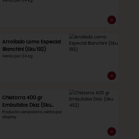
Venta por 1/4 kg.
Arrollado Lomo Especial
Bianchini (Sku 192)
Venta por 1/4 kg.
Chistorra 400 gr
Embutidos Diaz (Sku
452)
Producto venezolano, venta por 
display.