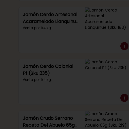
Jamón Cerdo Artesanal
Acaramelado Llanquihue
(Sku 180)
Venta por 1/4 kg.
Jamón Cerdo Colonial
Pf (Sku 235)
Venta por 1/4 kg.
Jamón Crudo Serrano
Receta Del Abuelo 65g