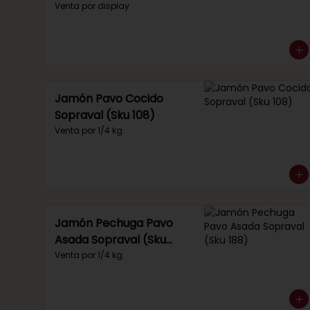
(Sku 219)
Venta por display.
Jamón Pavo Cocido
Sopraval (Sku 108)
Venta por 1/4 kg.
Jamón Pechuga Pavo
Asada Sopraval (Sku
188)
Venta por 1/4 kg.