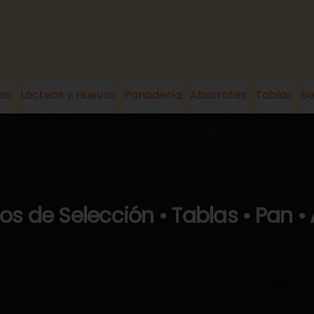
os
Lácteos y Huevos
Panadería
Abarrotes
Tablas
Be
s de Selección • Tablas • Pan •