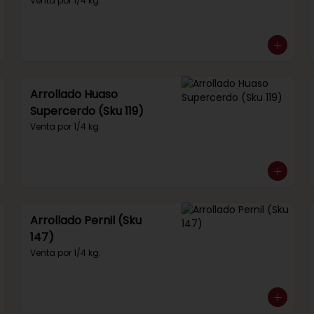
292)
Venta por 1/4 kg.
Arrollado Huaso
Supercerdo (Sku 119)
Venta por 1/4 kg.
Arrollado Pernil (Sku
147)
Venta por 1/4 kg.