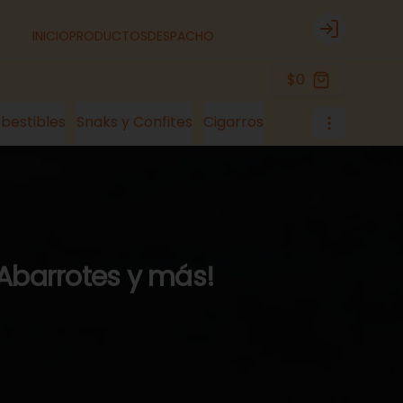
INICIO
PRODUCTOS
DESPACHO
Login
$0
bestibles
Snaks y Confites
Cigarros
 Abarrotes y más!