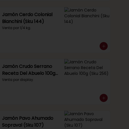
Jamón Cerdo Colonial
Bianchini (Sku 144)
Venta por 1/4 kg.
Jamón Crudo Serrano
Receta Del Abuelo 100g
(Sku 256)
Venta por display.
Jamón Pavo Ahumado
Sopraval (Sku 107)