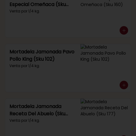
Especial Omeñaca (Sku
160)
Venta por 1/4 kg.
Mortadela Jamonada Pavo
Pollo King (Sku 102)
Venta por 1/4 kg.
Mortadela Jamonada
Receta Del Abuelo (Sku
177)
Venta por 1/4 kg.