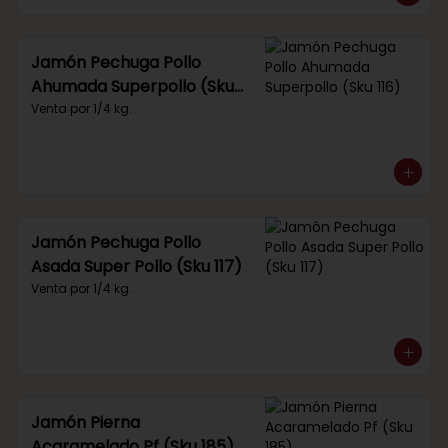
Jamón Pechuga Pollo
Ahumada Superpollo (Sku
116)
Venta por 1/4 kg.
Jamón Pechuga Pollo
Asada Super Pollo (Sku 117)
Venta por 1/4 kg.
Jamón Pierna
Acaramelado Pf (Sku 185)