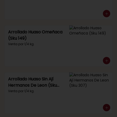
Arrollado Huaso Omeñaca
(Sku 149)
Venta por 1/4 kg.
Arrollado Huaso Sin Ají
Hermanos De Leon (Sku
307)
Venta por 1/4 kg.