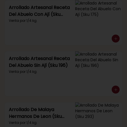
Arrollado Artesanal Receta
Del Abuelo Con Ají (Sku
175)
Venta por 1/4 kg.
Arrollado Artesanal Receta
Del Abuelo Sin Ají (Sku 196)
Venta por 1/4 kg.
Arrollado De Malaya
Hermanos De Leon (Sku
293)
Venta por 1/4 kg.