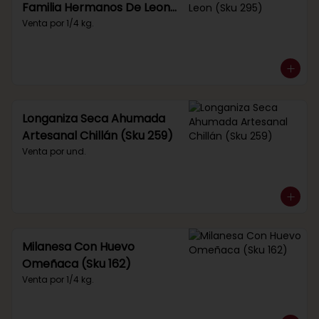
Familia Hermanos De Leon
(Sku 295)
Venta por 1/4 kg.
Longaniza Seca Ahumada
Artesanal Chillán (Sku 259)
Venta por und.
Milanesa Con Huevo
Omeñaca (Sku 162)
Venta por 1/4 kg.