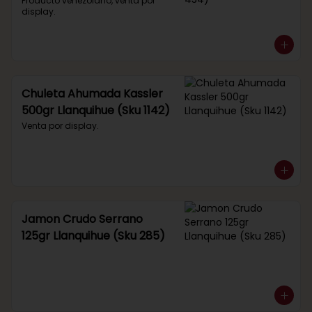
434)
Producto venezolano, venta por 
display.
Chuleta Ahumada Kassler
500gr Llanquihue (Sku 1142)
Venta por display.
Jamon Crudo Serrano
125gr Llanquihue (Sku 285)