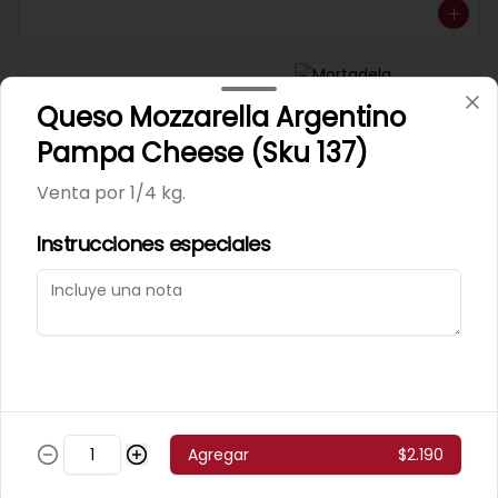
Mortadela Jamonada
Queso Mozzarella Argentino
Supercerdo (Sku 101)
Venta por 1/4 kg.
Pampa Cheese (Sku 137)
Venta por 1/4 kg.
Instrucciones especiales
Mortadela Jamonada
Superpollo (Sku 100)
Venta por 1/4 kg.
Agregar
$2.190
Mortadela Lisa Omeñaca