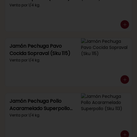
Venta por 1/4 kg.
Jamón Pechuga Pavo
Cocida Sopraval (Sku 115)
Venta por 1/4 kg.
Jamón Pechuga Pollo
Acaramelado Superpollo
(Sku 113)
Venta por 1/4 kg.