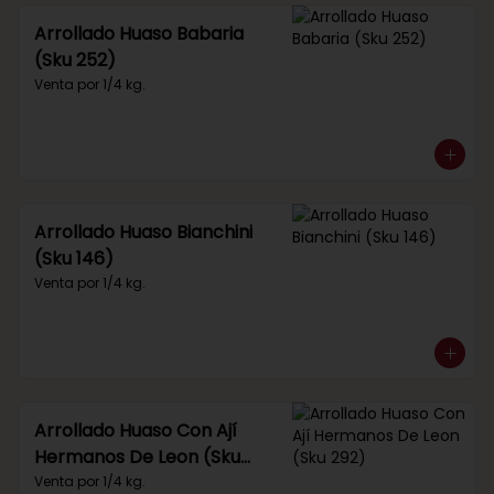
Arrollado Huaso Babaria
(Sku 252)
Venta por 1/4 kg.
Arrollado Huaso Bianchini
(Sku 146)
Venta por 1/4 kg.
Arrollado Huaso Con Ají
Hermanos De Leon (Sku
292)
Venta por 1/4 kg.