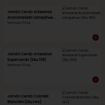
Jamón Cerdo Artesanal
Acaramelado Llanquihue
(Sku 180)
Venta por 1/4 kg.
Jamón Cerdo Artesanal
Supercerdo (Sku 109)
Venta por 1/4 kg.
Jamón Cerdo Colonial
Bianchini (Sku 144)