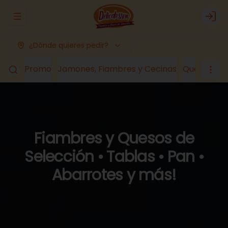
Abrir menu de navegación
Logi
¿Dónde quieres pedir?
Promo
Jamones, Fiambres y Cecinas
Quesos
Lá
Fiambres y Quesos de
Selección • Tablas • Pan •
Abarrotes y más!