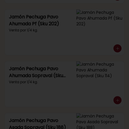
Jamón Pechuga Pavo
Ahumada Pf (Sku 202)
Venta por 1/4 kg.
Jamón Pechuga Pavo
Ahumada Sopraval (Sku
114)
Venta por 1/4 kg.
Jamón Pechuga Pavo
Asada Sopraval (Sku 188)