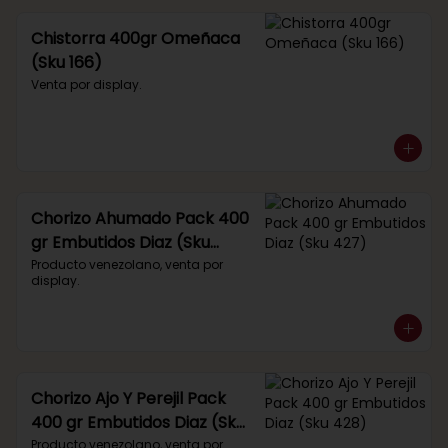
Chistorra 400gr Omeñaca
(Sku 166)
Venta por display.
Chorizo Ahumado Pack 400
gr Embutidos Diaz (Sku
427)
Producto venezolano, venta por 
display.
Chorizo Ajo Y Perejil Pack
400 gr Embutidos Diaz (Sku
428)
Producto venezolano, venta por 