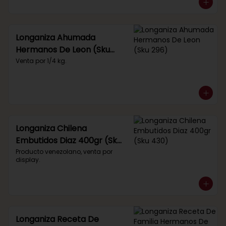
Longaniza Ahumada
Hermanos De Leon (Sku
296)
Venta por 1/4 kg.
Longaniza Chilena
Embutidos Diaz 400gr (Sku
430)
Producto venezolano, venta por 
display.
Longaniza Receta De