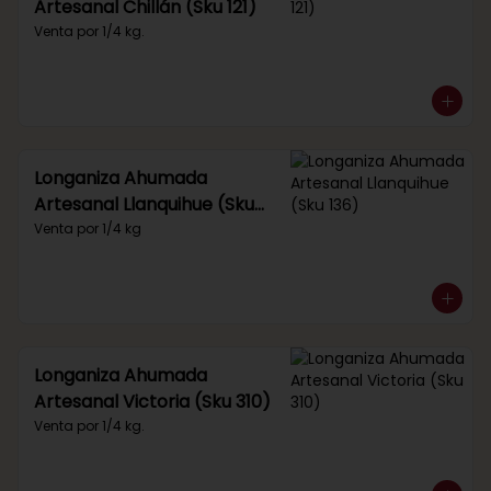
Artesanal Chillán (Sku 121)
Venta por 1/4 kg.
Longaniza Ahumada
Artesanal Llanquihue (Sku
136)
Venta por 1/4 kg
Longaniza Ahumada
Artesanal Victoria (Sku 310)
Venta por 1/4 kg.