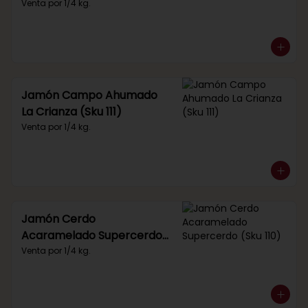
Venta por 1/4 kg.
Jamón Campo Ahumado
La Crianza (Sku 111)
Venta por 1/4 kg.
Jamón Cerdo
Acaramelado Supercerdo
(Sku 110)
Venta por 1/4 kg.