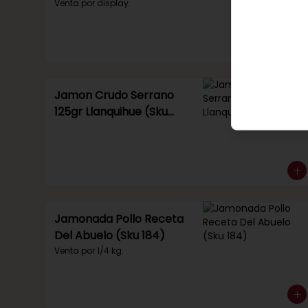
Venta por display.
Jamon Crudo Serrano
125gr Llanquihue (Sku
285)
Jamonada Pollo Receta
Del Abuelo (Sku 184)
Venta por 1/4 kg.