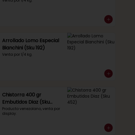
Venta por 1/4 kg.
Arrollado Lomo Especial
Bianchini (Sku 192)
Venta por 1/4 kg.
Chistorra 400 gr
Embutidos Diaz (Sku
452)
Producto venezolano, venta por 
display.