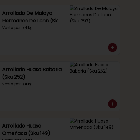
Arrollado De Malaya
Hermanos De Leon (Sku
293)
Venta por 1/4 kg.
Arrollado Huaso Babaria
(Sku 252)
Venta por 1/4 kg.
Arrollado Huaso
Omeñaca (Sku 149)