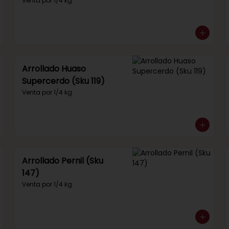
292)
Venta por 1/4 kg.
Arrollado Huaso
Supercerdo (Sku 119)
Venta por 1/4 kg.
Arrollado Pernil (Sku
147)
Venta por 1/4 kg.