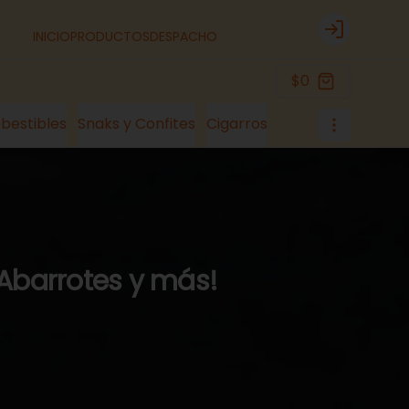
INICIO
PRODUCTOS
DESPACHO
Login
$0
bestibles
Snaks y Confites
Cigarros
 Abarrotes y más!