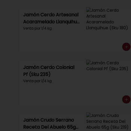
Jamón Cerdo Artesanal
Acaramelado Llanquihue
(Sku 180)
Venta por 1/4 kg.
Jamón Cerdo Colonial
Pf (Sku 235)
Venta por 1/4 kg.
Jamón Crudo Serrano
Receta Del Abuelo 65g