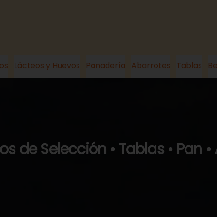
os
Lácteos y Huevos
Panadería
Abarrotes
Tablas
Be
s de Selección • Tablas • Pan •