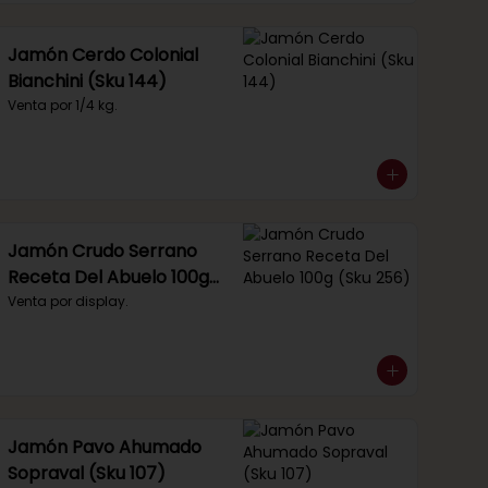
Jamón Cerdo Colonial
Bianchini (Sku 144)
Venta por 1/4 kg.
Jamón Crudo Serrano
Receta Del Abuelo 100g
(Sku 256)
Venta por display.
Jamón Pavo Ahumado
Sopraval (Sku 107)