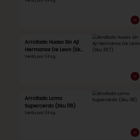
Venta por 1/4 kg.
Arrollado Huaso Sin Ají
Hermanos De Leon (Sku
307)
Venta por 1/4 kg.
Arrollado Lomo
Supercerdo (Sku 118)
Venta por 1/4 kg.