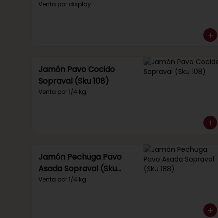
(Sku 219)
Venta por display.
Jamón Pavo Cocido
Sopraval (Sku 108)
Venta por 1/4 kg.
Jamón Pechuga Pavo
Asada Sopraval (Sku
188)
Venta por 1/4 kg.