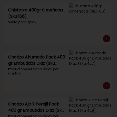
Chistorra 400gr Omeñaca
(Sku 166)
Venta por display.
Chorizo Ahumado Pack 400
gr Embutidos Diaz (Sku
427)
Producto venezolano, venta por 
display.
Chorizo Ajo Y Perejil Pack
400 gr Embutidos Diaz (Sku
428)
Producto venezolano, venta por 