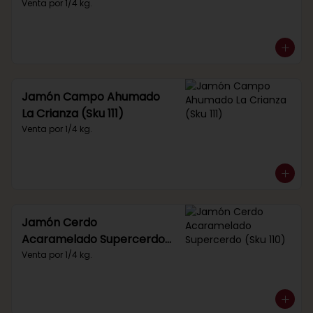
Venta por 1/4 kg.
Jamón Campo Ahumado
La Crianza (Sku 111)
Venta por 1/4 kg.
Jamón Cerdo
Acaramelado Supercerdo
(Sku 110)
Venta por 1/4 kg.