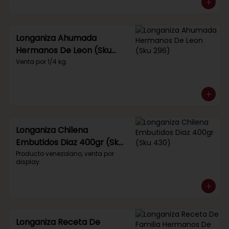
Longaniza Ahumada
Hermanos De Leon (Sku
296)
Venta por 1/4 kg.
Longaniza Chilena
Embutidos Diaz 400gr (Sku
430)
Producto venezolano, venta por 
display.
Longaniza Receta De