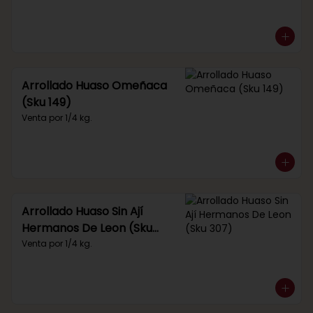
Arrollado Huaso Omeñaca
(Sku 149)
Venta por 1/4 kg.
Arrollado Huaso Sin Ají
Hermanos De Leon (Sku
307)
Venta por 1/4 kg.