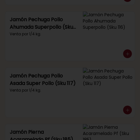
Jamón Pechuga Pollo
Ahumada Superpollo (Sku
116)
Venta por 1/4 kg.
Jamón Pechuga Pollo
Asada Super Pollo (Sku 117)
Venta por 1/4 kg.
Jamón Pierna
Acaramelado Pf (Sku 185)