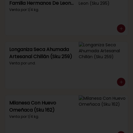
Familia Hermanos De Leon
(Sku 295)
Venta por 1/4 kg.
Longaniza Seca Ahumada
Artesanal Chillán (Sku 259)
Venta por und.
Milanesa Con Huevo
Omeñaca (Sku 162)
Venta por 1/4 kg.