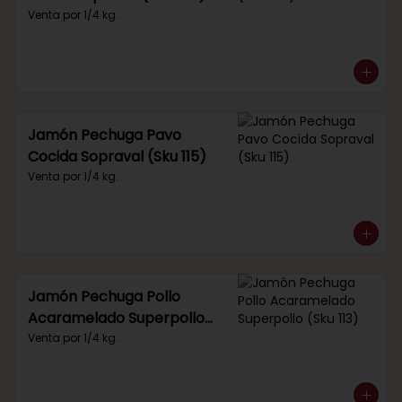
Venta por 1/4 kg.
Jamón Pechuga Pavo
Cocida Sopraval (Sku 115)
Venta por 1/4 kg.
Jamón Pechuga Pollo
Acaramelado Superpollo
(Sku 113)
Venta por 1/4 kg.