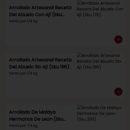
Arrollado Artesanal Receta
Del Abuelo Con Ají (Sku
175)
Venta por 1/4 kg.
Arrollado Artesanal Receta
Del Abuelo Sin Ají (Sku 196)
Venta por 1/4 kg.
Arrollado De Malaya
Hermanos De Leon (Sku
293)
Venta por 1/4 kg.