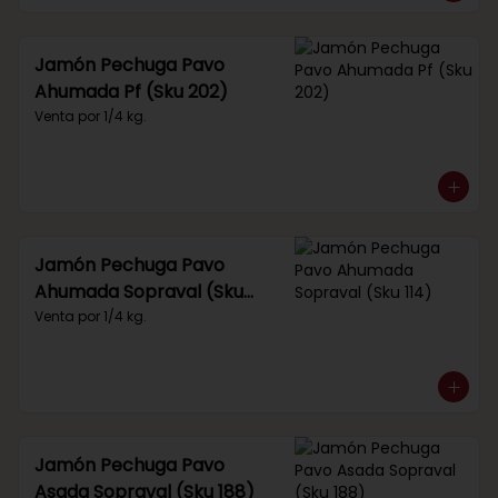
Jamón Pechuga Pavo
Ahumada Pf (Sku 202)
Venta por 1/4 kg.
Jamón Pechuga Pavo
Ahumada Sopraval (Sku
114)
Venta por 1/4 kg.
Jamón Pechuga Pavo
Asada Sopraval (Sku 188)