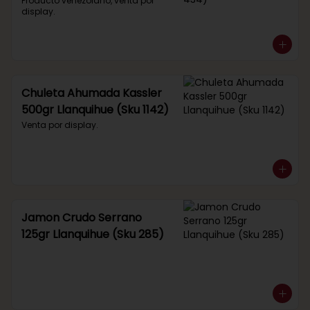
434)
Producto venezolano, venta por 
display.
Chuleta Ahumada Kassler
500gr Llanquihue (Sku 1142)
Venta por display.
Jamon Crudo Serrano
125gr Llanquihue (Sku 285)