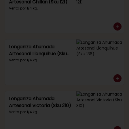
Artesanal Chillán (Sku 121)
Venta por 1/4 kg.
Longaniza Ahumada
Artesanal Llanquihue (Sku
136)
Venta por 1/4 kg
Longaniza Ahumada
Artesanal Victoria (Sku 310)
Venta por 1/4 kg.