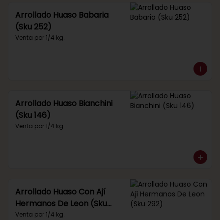
Arrollado Huaso Babaria
(Sku 252)
Venta por 1/4 kg.
Arrollado Huaso Bianchini
(Sku 146)
Venta por 1/4 kg.
Arrollado Huaso Con Ají
Hermanos De Leon (Sku
292)
Venta por 1/4 kg.