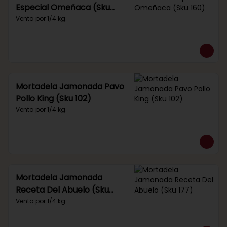
Especial Omeñaca (Sku
160)
Venta por 1/4 kg.
Mortadela Jamonada Pavo
Pollo King (Sku 102)
Venta por 1/4 kg.
Mortadela Jamonada
Receta Del Abuelo (Sku
177)
Venta por 1/4 kg.