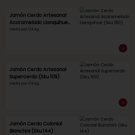
Jamón Cerdo Artesanal
Acaramelado Llanquihue
(Sku 180)
Venta por 1/4 kg.
Jamón Cerdo Artesanal
Supercerdo (Sku 109)
Venta por 1/4 kg.
Jamón Cerdo Colonial
Bianchini (Sku 144)