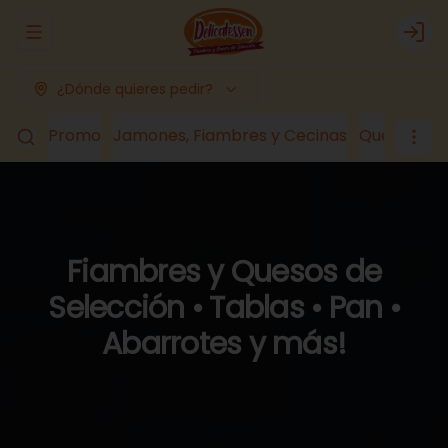
Abrir menu de navegación
Logi
¿Dónde quieres pedir?
Promo
Jamones, Fiambres y Cecinas
Quesos
Lá
Fiambres y Quesos de
Selección • Tablas • Pan •
Abarrotes y más!